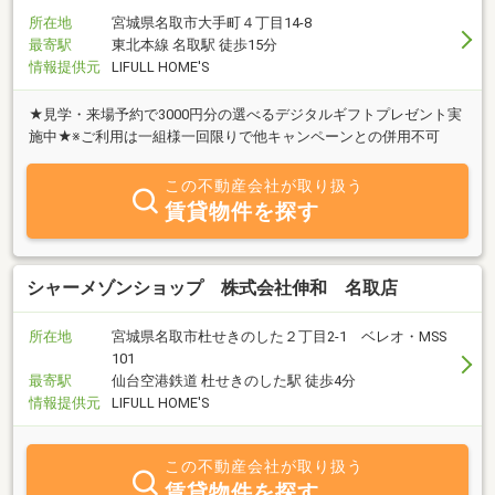
所在地
宮城県名取市大手町４丁目14-8
最寄駅
東北本線 名取駅 徒歩15分
情報提供元
LIFULL HOME'S
★見学・来場予約で3000円分の選べるデジタルギフトプレゼント実
施中★※ご利用は一組様一回限りで他キャンペーンとの併用不可
この不動産会社が取り扱う
賃貸物件を探す
シャーメゾンショップ 株式会社伸和 名取店
所在地
宮城県名取市杜せきのした２丁目2-1 ベレオ・MSS
101
最寄駅
仙台空港鉄道 杜せきのした駅 徒歩4分
情報提供元
LIFULL HOME'S
この不動産会社が取り扱う
賃貸物件を探す