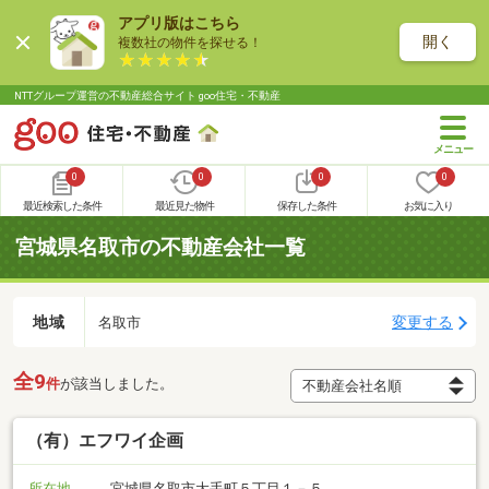
アプリ版はこちら
開く
複数社の物件を探せる！
NTTグループ運営の不動産総合サイト goo住宅・不動産
0
0
0
0
最近検索した条件
最近見た物件
保存した条件
お気に入り
宮城県名取市の不動産会社一覧
地域
変更する
名取市
全9
件
が該当しました。
（有）エフワイ企画
所在地
宮城県名取市大手町５丁目１－５