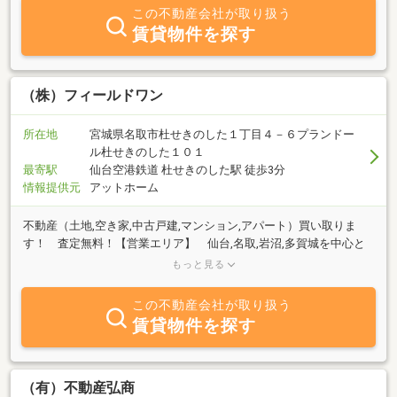
この不動産会社が取り扱う
賃貸物件を探す
（株）フィールドワン
所在地
宮城県名取市杜せきのした１丁目４－６プランドー
ル杜せきのした１０１
最寄駅
仙台空港鉄道 杜せきのした駅 徒歩3分
情報提供元
アットホーム
不動産（土地,空き家,中古戸建,マンション,アパート）買い取りま
す！ 査定無料！【営業エリア】 仙台,名取,岩沼,多賀城を中心と
して、宮城県内全域【主な事業内容】 不動産の買取、売買・賃貸
もっと見る
の仲介、管理 ※任意売却、不動産競売、ゴ
ミ処分なども対応可能です。★ ★ ★ ★ ★ ★ ★ ★
この不動産会社が取り扱う
★ ★ ★ ★ ★ ★ ★ ★ ★ ★『ご相談・お見積り・聞
賃貸物件を探す
くだけ・見るだけ』もちろん無料です(^^ゞコロナ過ではあります
が、お顔の見えるお話ができたらと思います。お気軽に相談くださ
い。
（有）不動産弘商