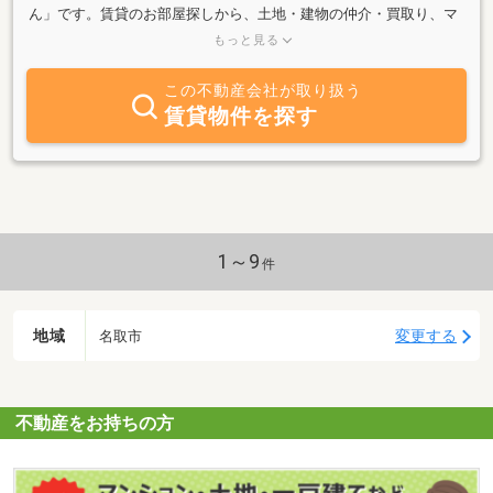
ん」です。賃貸のお部屋探しから、土地・建物の仲介・買取り、マ
ンション・アパート・駐車場の管理、入居者募集まで地域密着なら
もっと見る
ではの親切丁寧・一生懸命な対応でお客様の大切な不動産をトータ
ルにコンサルティング＆バックアップ致します！特に貸店舗・貸事
この不動産会社が取り扱う
務所を強化しています。名取市～亘理町の不動産のことなら、ぜひ
賃貸物件を探す
弊社にお任せ下さい。
1～9
件
地域
変更する
名取市
不動産をお持ちの方