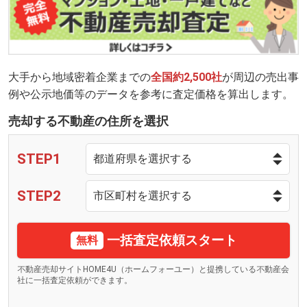
大手から地域密着企業までの
全国約2,500社
が周辺の売出事
例や公示地価等のデータを参考に査定価格を算出します。
売却する不動産の住所を選択
STEP1
STEP2
一括査定依頼スタート
無料
不動産売却サイトHOME4U（ホームフォーユー）と提携している不動産会
社に一括査定依頼ができます。