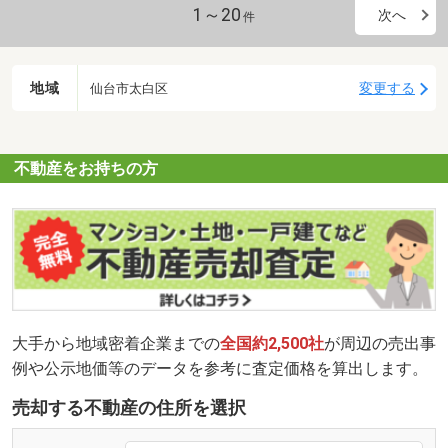
1～20
次へ
件
地域
変更する
仙台市太白区
不動産をお持ちの方
大手から地域密着企業までの
全国約2,500社
が周辺の売出事
例や公示地価等のデータを参考に査定価格を算出します。
売却する不動産の住所を選択