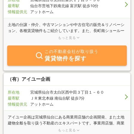
最寄駅
仙台市営地下鉄南北線 富沢駅 徒歩10分
情報提供元
アットホーム
土地の分譲・仲介、中古マンションや中古住宅の販売＆リノベーシ
ョン、各種賃貸物件もご紹介しています。また、長町南ショールー
ムでは、住宅のリノベーション、ジブンハウスのご紹介・ご相談を
もっと見る
随時行っており、不動産から住まいに関する全てをワンストップで
ご提供しております。ご来店は事前予約をお願い致します。
この不動産会社が取り扱う
賃貸物件を探す
（有）アイユー企画
所在地
宮城県仙台市太白区西中田３丁目１－６０
最寄駅
ＪＲ東北本線 南仙台駅 徒歩7分
情報提供元
アットホーム
アイユー企画は宮城県仙台にある商業用店舗の企画開発、また土地
建物全般を取り扱う不動産のエキスパートです。事業用店舗、商業
用店舗を中心に取り扱っておりますが宮城県の不動産に関する事な
もっと見る