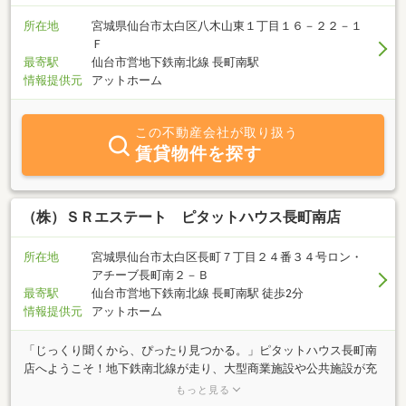
所在地
宮城県仙台市太白区八木山東１丁目１６－２２－１
Ｆ
最寄駅
仙台市営地下鉄南北線 長町南駅
情報提供元
アットホーム
この不動産会社が取り扱う
賃貸物件を探す
（株）ＳＲエステート ピタットハウス長町南店
所在地
宮城県仙台市太白区長町７丁目２４番３４号ロン・
アチーブ長町南２－Ｂ
最寄駅
仙台市営地下鉄南北線 長町南駅 徒歩2分
情報提供元
アットホーム
「じっくり聞くから、ぴったり見つかる。」ピタットハウス長町南
店へようこそ！地下鉄南北線が走り、大型商業施設や公共施設が充
実する長町南エリアは、利便性と豊かな住環境が調和した大変人気
もっと見る
の高い街です。だからこそ「物件数が多すぎて選べない」「地域の