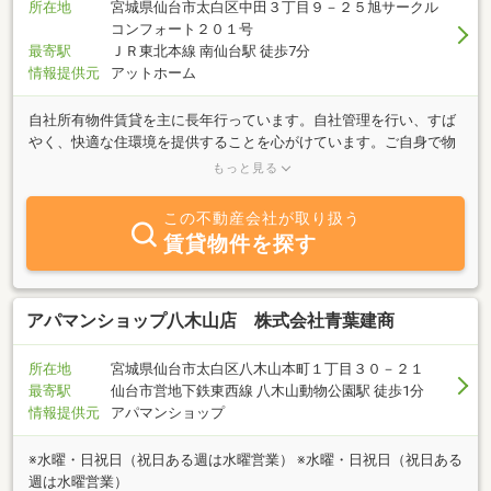
所在地
宮城県仙台市太白区中田３丁目９－２５旭サークル
コンフォート２０１号
最寄駅
ＪＲ東北本線 南仙台駅 徒歩7分
情報提供元
アットホーム
自社所有物件賃貸を主に長年行っています。自社管理を行い、すば
やく、快適な住環境を提供することを心がけています。ご自身で物
件をお探しの方、仲介の会社様問わず、情報を提供できます。是非
もっと見る
お問合せください。
この不動産会社が取り扱う
賃貸物件を探す
アパマンショップ八木山店 株式会社青葉建商
所在地
宮城県仙台市太白区八木山本町１丁目３０－２１
最寄駅
仙台市営地下鉄東西線 八木山動物公園駅 徒歩1分
情報提供元
アパマンショップ
※水曜・日祝日（祝日ある週は水曜営業） ※水曜・日祝日（祝日ある
週は水曜営業）