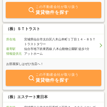
リアルな住み心地を知りたい」とお悩みの方も多いのではないでし
この不動産会社が取り扱う
ょうか。当店では、単に物件をご紹介するだけでなく、お客様が思
賃貸物件を探す
い描く「これからの暮らし」にトータルで寄り添うことを大切にし
ています。物件探しにおけるメリットはもちろん、デメリット、ラ
イフプランに合わせた資金計画まで、プロの目線で誠実にお伝えい
たします。不動産のことなら何でもお気軽にご相談ください。お客
（株）ＳＴトラスト
様にとっての「最良の選択」を全力でサポートいたします。皆様の
ご来店を、心よりお待ちしております！
所在地
宮城県仙台市太白区八木山本町１丁目１４－８ＳＴ
トラストタワー
最寄駅
仙台市地下鉄東西線 八木山動物公園駅 徒歩1分
情報提供元
アットホーム
お部屋探しはぜひ当店へ！
この不動産会社が取り扱う
賃貸物件を探す
（株）エステート東日本