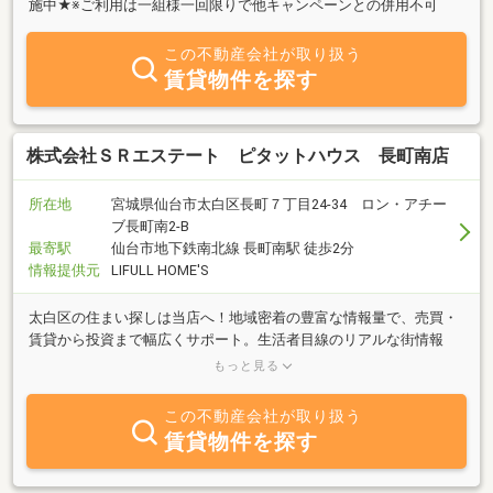
施中★※ご利用は一組様一回限りで他キャンペーンとの併用不可
この不動産会社が取り扱う
賃貸物件を探す
株式会社ＳＲエステート ピタットハウス 長町南店
所在地
宮城県仙台市太白区長町７丁目24-34 ロン・アチー
ブ長町南2-B
最寄駅
仙台市地下鉄南北線 長町南駅 徒歩2分
情報提供元
LIFULL HOME'S
太白区の住まい探しは当店へ！地域密着の豊富な情報量で、売買・
賃貸から投資まで幅広くサポート。生活者目線のリアルな街情報
と、デメリットも隠さない誠実な提案で、あなたの「ぴったり」を
もっと見る
叶えます。
この不動産会社が取り扱う
賃貸物件を探す