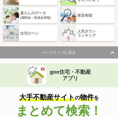
暮らしのデータ
家賃相場
(補助金・助成金情報)
人気タウン
住宅ローン
ランキング
ページトップに戻る
goo住宅・不動産
アプリ
大手不動産サイト
物件
の
を
まとめて検索！