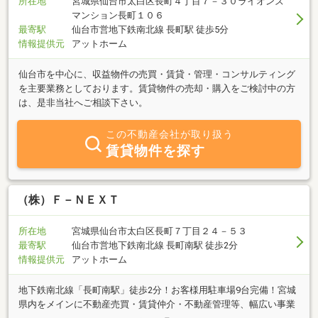
所在地
宮城県仙台市太白区長町４丁目７－３０ライオンズ
マンション長町１０６
最寄駅
仙台市営地下鉄南北線 長町駅 徒歩5分
情報提供元
アットホーム
仙台市を中心に、収益物件の売買・賃貸・管理・コンサルティング
を主要業務としております。賃貸物件の売却・購入をご検討中の方
は、是非当社へご相談下さい。
この不動産会社が取り扱う
賃貸物件を探す
（株）Ｆ－ＮＥＸＴ
所在地
宮城県仙台市太白区長町７丁目２４－５３
最寄駅
仙台市営地下鉄南北線 長町南駅 徒歩2分
情報提供元
アットホーム
地下鉄南北線「長町南駅」徒歩2分！お客様用駐車場9台完備！宮城
県内をメインに不動産売買・賃貸仲介・不動産管理等、幅広い事業