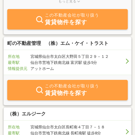
を行っています！・収益物件・土地・戸建て・マンション等の売買
もっと見る
仲介・不動産賃貸仲介・不動産管理事業・リノベーション事業・そ
の他不動産取引に付随する全ての業務特に仙台市内、仙台市近郊エ
この不動産会社が取り扱う
リアの収益物件の売買・管理・賃貸仲介を数多く行っております！
賃貸物件を探す
売買・賃貸・管理いずれも高水準で実施している弊社の専門スタッ
フから、有益な情報を提供して行ければと考えております。是非、
お気軽にお問い合わせください！
町の不動産管理 （株）エム・ケイ・トラスト
所在地
宮城県仙台市太白区大野田５丁目２９－１２
最寄駅
仙台市営地下鉄南北線 富沢駅 徒歩5分
情報提供元
アットホーム
この不動産会社が取り扱う
賃貸物件を探す
（株）エルジーク
所在地
宮城県仙台市太白区長町南４丁目７－１８
最寄駅
仙台市営地下鉄南北線 長町南駅 徒歩8分