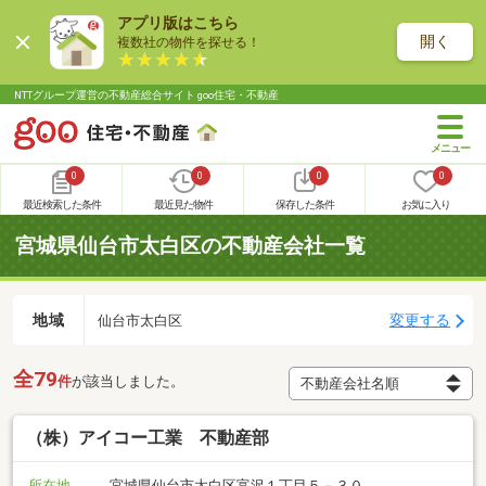
アプリ版はこちら
開く
複数社の物件を探せる！
NTTグループ運営の不動産総合サイト goo住宅・不動産
0
0
0
0
最近検索した条件
最近見た物件
保存した条件
お気に入り
宮城県仙台市太白区の不動産会社一覧
地域
変更する
仙台市太白区
全79
件
が該当しました。
（株）アイコー工業 不動産部
所在地
宮城県仙台市太白区富沢１丁目５－３０