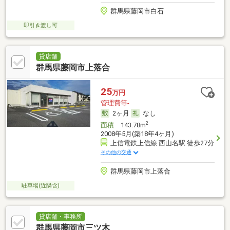
群馬県藤岡市白石
即引き渡し可
貸店舗
群馬県藤岡市上落合
25
万円
管理費等-
2ヶ月
なし
2
面積
143.78m
2008年5月(築18年4ヶ月)
上信電鉄上信線 西山名駅 徒歩27分
その他の交通
群馬県藤岡市上落合
駐車場(近隣含)
貸店舗・事務所
群馬県藤岡市三ツ木