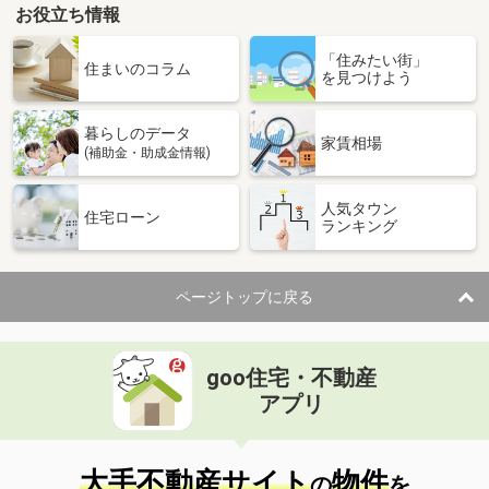
お役立ち情報
「住みたい街」
住まいのコラム
を見つけよう
暮らしのデータ
家賃相場
(補助金・助成金情報)
人気タウン
住宅ローン
ランキング
ページトップに戻る
goo住宅・不動産
アプリ
大手不動産サイト
物件
の
を