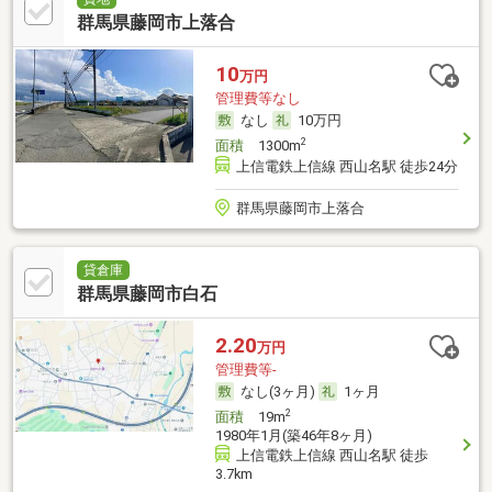
群馬県藤岡市上落合
10
万円
管理費等なし
なし
10万円
2
面積
1300m
上信電鉄上信線 西山名駅 徒歩24分
群馬県藤岡市上落合
貸倉庫
群馬県藤岡市白石
2.20
万円
管理費等-
なし(3ヶ月)
1ヶ月
2
面積
19m
1980年1月(築46年8ヶ月)
上信電鉄上信線 西山名駅 徒歩
3.7km