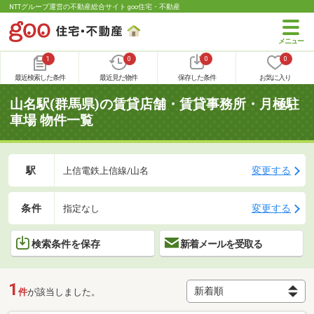
NTTグループ運営の不動産総合サイト goo住宅・不動産
1
0
0
0
最近検索した条件
最近見た物件
保存した条件
お気に入り
山名駅(群馬県)の賃貸店舗・賃貸事務所・月極駐
車場 物件一覧
駅
変更する
上信電鉄上信線/山名
条件
変更する
指定なし
検索条件を保存
新着メールを受取る
1
件
が該当しました。