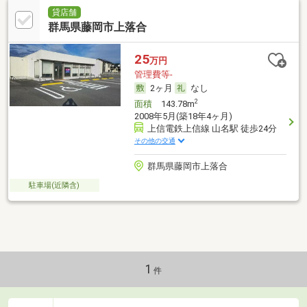
貸店舗
群馬県藤岡市上落合
25
万円
管理費等-
2ヶ月
なし
2
面積
143.78m
2008年5月(築18年4ヶ月)
上信電鉄上信線 山名駅 徒歩24分
その他の交通
群馬県藤岡市上落合
駐車場(近隣含)
1
件