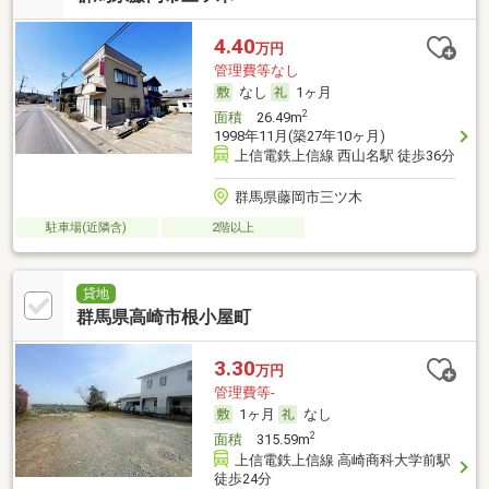
4.40
万円
管理費等なし
なし
1ヶ月
2
面積
26.49m
1998年11月(築27年10ヶ月)
上信電鉄上信線 西山名駅 徒歩36分
群馬県藤岡市三ツ木
駐車場(近隣含)
2階以上
貸地
群馬県高崎市根小屋町
3.30
万円
管理費等-
1ヶ月
なし
2
面積
315.59m
上信電鉄上信線 高崎商科大学前駅
徒歩24分