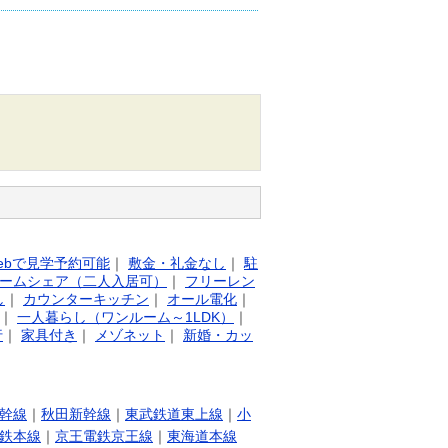
ebで見学予約可能
｜
敷金・礼金なし
｜
駐
ームシェア（二人入居可）
｜
フリーレン
し
｜
カウンターキッチン
｜
オール電化
｜
｜
一人暮らし（ワンルーム～1LDK）
｜
行
｜
家具付き
｜
メゾネット
｜
新婚・カッ
幹線
｜
秋田新幹線
｜
東武鉄道東上線
｜
小
鉄本線
｜
京王電鉄京王線
｜
東海道本線