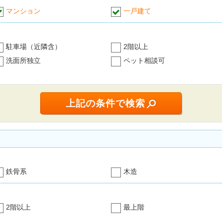
マンション
一戸建て
駐車場（近隣含）
2階以上
洗面所独立
ペット相談可
鉄骨系
木造
2階以上
最上階