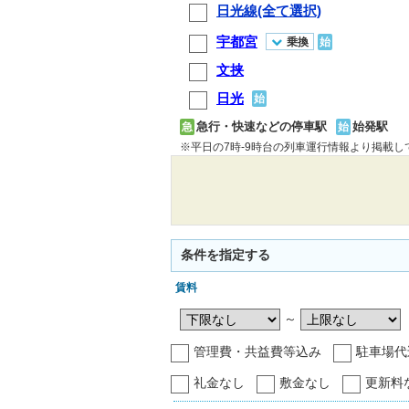
日光線(全て選択)
宇都宮
乗換
始
文挟
日光
始
急行・快速などの停車駅
始発駅
急
始
※平日の7時-9時台の列車運行情報より掲載
条件を指定する
賃料
～
管理費・共益費等込み
駐車場代
礼金なし
敷金なし
更新料