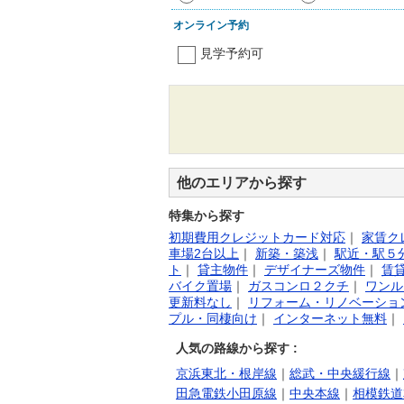
オンライン予約
見学予約可
他のエリアから探す
特集から探す
初期費用クレジットカード対応
｜
家賃ク
車場2台以上
｜
新築・築浅
｜
駅近・駅５
ト
｜
貸主物件
｜
デザイナーズ物件
｜
賃
バイク置場
｜
ガスコンロ２クチ
｜
ワンル
更新料なし
｜
リフォーム・リノベーショ
プル・同棲向け
｜
インターネット無料
｜
人気の路線から探す :
京浜東北・根岸線
｜
総武・中央緩行線
｜
田急電鉄小田原線
｜
中央本線
｜
相模鉄道