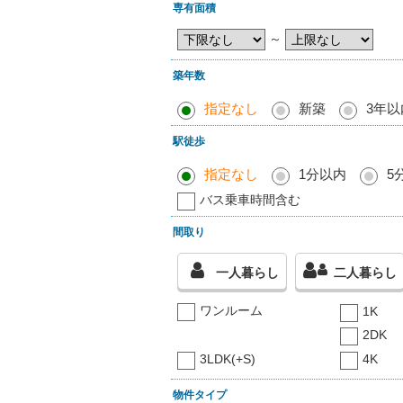
専有面積
～
築年数
指定なし
新築
3年以
駅徒歩
指定なし
1分以内
5
バス乗車時間含む
間取り
一人暮らし
二人暮らし
ワンルーム
1K
2DK
3LDK(+S)
4K
物件タイプ