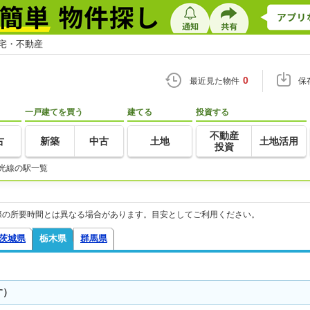
住宅・不動産
0
最近見た物件
保
一戸建てを買う
建てる
投資する
不動産
古
新築
中古
土地
土地活用
投資
光線の駅一覧
際の所要時間とは異なる場合があります。目安としてご利用ください。
茨城県
栃木県
群馬県
す）