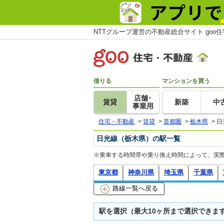
NTTグループ運営の不動産総合サイト goo
借りる
マンションを買う
店舗･
賃貸
新築
中
事業用
住宅・不動産
>
賃貸
>
首都圏
>
栃木県
>
日
日光線（栃木県）の駅一覧
※乗車する時間帯や乗り換え時間によって、実
東京都
神奈川県
埼玉県
千葉県
路線一覧へ戻る
駅を選択（最大10ヶ所まで選択できま