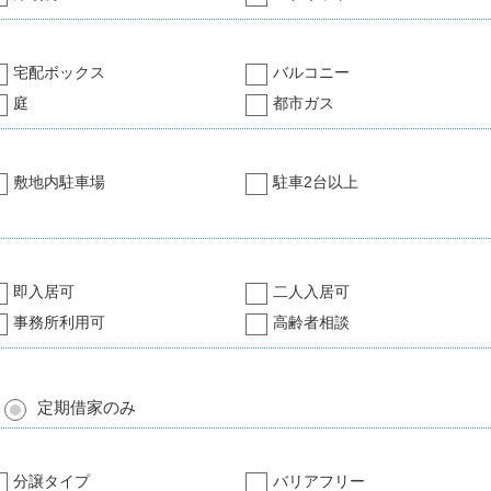
宅配ボックス
バルコニー
庭
都市ガス
敷地内駐車場
駐車2台以上
即入居可
二人入居可
事務所利用可
高齢者相談
定期借家のみ
分譲タイプ
バリアフリー