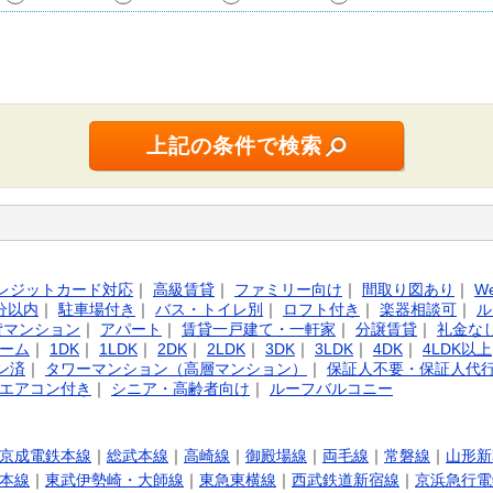
レジットカード対応
｜
高級賃貸
｜
ファミリー向け
｜
間取り図あり
｜
W
分以内
｜
駐車場付き
｜
バス・トイレ別
｜
ロフト付き
｜
楽器相談可
｜
ル
貸マンション
｜
アパート
｜
賃貸一戸建て・一軒家
｜
分譲賃貸
｜
礼金な
ーム
｜
1DK
｜
1LDK
｜
2DK
｜
2LDK
｜
3DK
｜
3LDK
｜
4DK
｜
4LDK以上
ン済
｜
タワーマンション（高層マンション）
｜
保証人不要・保証人代
エアコン付き
｜
シニア・高齢者向け
｜
ルーフバルコニー
京成電鉄本線
｜
総武本線
｜
高崎線
｜
御殿場線
｜
両毛線
｜
常磐線
｜
山形新
本線
｜
東武伊勢崎・大師線
｜
東急東横線
｜
西武鉄道新宿線
｜
京浜急行電