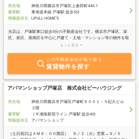
所在地
神奈川県横浜市戸塚区上倉田町445-1
最寄駅
東海道本線 戸塚駅 徒歩5分
情報提供元
LIFULL HOME'S
当店は、戸塚駅東口徒歩5分の不動産会社です。横浜市戸塚区、栄
区、泉区、港南区を中心に戸建て・土地・マンション等の物件を取
り扱っています。無料駐車場、キッズスペースございます。ご来店
もっと見る
お待ちしております！
この不動産会社が取り扱う
賃貸物件を探す
アパマンショップ戸塚店 株式会社ビーハウジング
所在地
神奈川県横浜市戸塚区戸塚町６００１－５紀久ビル
３階
最寄駅
ＪＲ湘南新宿ライン 戸塚駅 徒歩4分
情報提供元
アパマンショップ
（土日祝日はＡＭ９：００開店） ９／２（火）営業→９／５