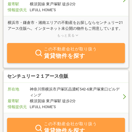
最寄駅
横須賀線 東戸塚駅 徒歩2分
情報提供元
LIFULL HOME'S
横浜市・鎌倉市・湘南エリアの不動産をお探しならセンチュリー21
アース住販へ。インターネット未公開の物件もご用意しています。
横須賀線、東戸塚駅から徒歩2分の明るい店舗です。駐車場完備し
もっと見る
ております。
この不動産会社が取り扱う
賃貸物件を探す
センチュリー２１アース住販
所在地
神奈川県横浜市戸塚区品濃町542-6東戸塚東口ビルデ
ィング
最寄駅
横須賀線 東戸塚駅 徒歩2分
情報提供元
LIFULL HOME'S
この不動産会社が取り扱う
賃貸物件を探す