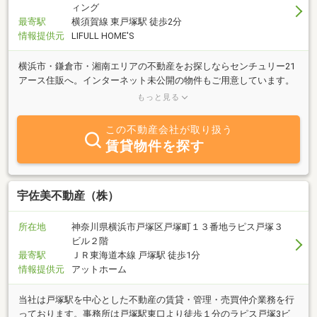
ィング
最寄駅
横須賀線 東戸塚駅 徒歩2分
情報提供元
LIFULL HOME'S
横浜市・鎌倉市・湘南エリアの不動産をお探しならセンチュリー21
アース住販へ。インターネット未公開の物件もご用意しています。
横須賀線・東戸塚駅から徒歩2分の明るい店舗です。駐車場完備し
もっと見る
ております。
この不動産会社が取り扱う
賃貸物件を探す
宇佐美不動産（株）
所在地
神奈川県横浜市戸塚区戸塚町１３番地ラピス戸塚３
ビル２階
最寄駅
ＪＲ東海道本線 戸塚駅 徒歩1分
情報提供元
アットホーム
当社は戸塚駅を中心とした不動産の賃貸・管理・売買仲介業務を行
っております。事務所は戸塚駅東口より徒歩１分のラピス戸塚3ビ