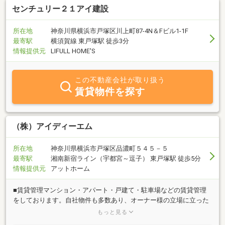
センチュリー２１アイ建設
所在地
神奈川県横浜市戸塚区川上町87-4N＆Fビル1-1F
最寄駅
横須賀線 東戸塚駅 徒歩3分
情報提供元
LIFULL HOME'S
この不動産会社が取り扱う
賃貸物件を探す
（株）アイディーエム
所在地
神奈川県横浜市戸塚区品濃町５４５－５
最寄駅
湘南新宿ライン（宇都宮～逗子） 東戸塚駅 徒歩5分
情報提供元
アットホーム
■賃貸管理マンション・アパート・戸建て・駐車場などの賃貸管理
をしております。自社物件も多数あり、オーナー様の立場に立った
ご提案ができます。自社物件で培った独自のノウハウで、大切な資
もっと見る
産の維持・向上を目指します。■空き家の管理空家等対策の推進に