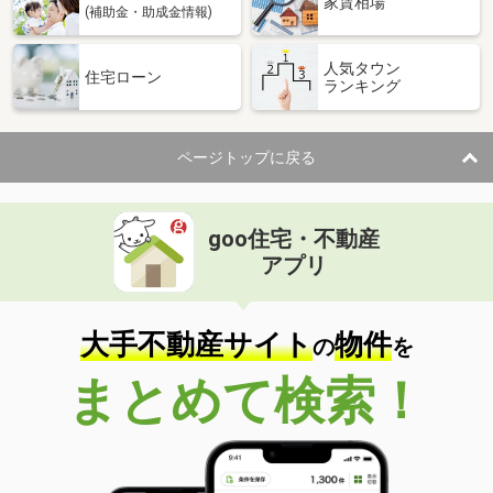
家賃相場
(補助金・助成金情報)
人気タウン
住宅ローン
ランキング
ページトップに戻る
goo住宅・不動産
アプリ
大手不動産サイト
物件
の
を
まとめて検索！