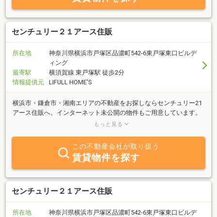
センチュリー２１アース住販
所在地
神奈川県横浜市戸塚区品濃町542-6東戸塚東口ビルデ
ィング
最寄駅
横須賀線 東戸塚駅 徒歩2分
情報提供元
LIFULL HOME'S
横浜市・鎌倉市・湘南エリアの不動産をお探しならセンチュリー21
アース住販へ。インターネット未公開の物件もご用意しています。
横須賀線、東戸塚駅から徒歩2分の明るい店舗です。駐車場完備し
もっと見る
ております。
この不動産会社が取り扱う
賃貸物件を探す
センチュリー２１アース住販
所在地
神奈川県横浜市戸塚区品濃町542-6東戸塚東口ビルデ