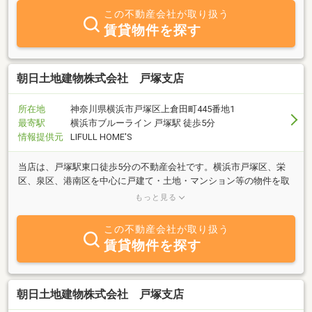
関する特別措置法により、空き家には、適切な管理が求められるこ
この不動産会社が取り扱う
とになりました。放置し管理不全空家になった場合、行政より指
賃貸物件を探す
導・勧告を受ける場合があります。また固定資産税評価額が６分の
１になる受託用地の特例を解除され、固定資産税が３～４倍になる
場合があります。弊社では、空き家の定期的な巡回および清掃も行
っております。空き家の活用、売買や法律の相談など状況に合わせ
朝日土地建物株式会社 戸塚支店
たご提案させていただきます。■その他、不動産の買取、売買仲
介、大規模修繕工事までワンストップで提供■オススメ情報ご入居
所在地
神奈川県横浜市戸塚区上倉田町445番地1
者様へのサービス向上として、ＥＶ充電器の設置を検討してみませ
最寄駅
横浜市ブルーライン 戸塚駅 徒歩5分
んか？多様化する入居者ニーズに対応するため、ＥＶ充電器、蓄電
情報提供元
LIFULL HOME'S
池、太陽光パネルの設置などをご提案しております。
当店は、戸塚駅東口徒歩5分の不動産会社です。横浜市戸塚区、栄
区、泉区、港南区を中心に戸建て・土地・マンション等の物件を取
り扱っています。無料駐車場、キッズスペースございます。ご来店
もっと見る
お待ちしております！
この不動産会社が取り扱う
賃貸物件を探す
朝日土地建物株式会社 戸塚支店