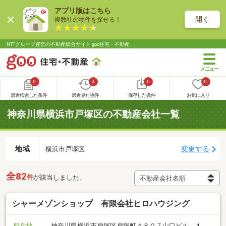
アプリ版はこちら
開く
複数社の物件を探せる！
NTTグループ運営の不動産総合サイト goo住宅・不動産
0
0
0
0
最近検索した条件
最近見た物件
保存した条件
お気に入り
神奈川県横浜市戸塚区の不動産会社一覧
地域
変更する
横浜市戸塚区
全82
件
が該当しました。
シャーメゾンショップ 有限会社ヒロハウジング
所在地
神奈川県横浜市戸塚区戸塚町４８０７山口ビル １