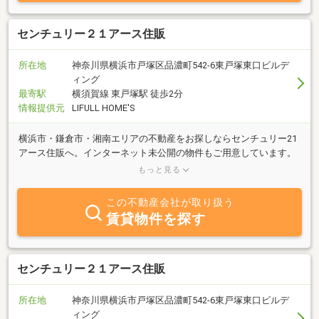
センチュリー２１アース住販
所在地
神奈川県横浜市戸塚区品濃町542-6東戸塚東口ビルデ
ィング
最寄駅
横須賀線 東戸塚駅 徒歩2分
情報提供元
LIFULL HOME'S
横浜市・鎌倉市・湘南エリアの不動産をお探しならセンチュリー21
アース住販へ。インターネット未公開の物件もご用意しています。
横須賀線、東戸塚駅から徒歩2分の明るい店舗です。駐車場完備し
もっと見る
ております。
この不動産会社が取り扱う
賃貸物件を探す
センチュリー２１アース住販
所在地
神奈川県横浜市戸塚区品濃町542-6東戸塚東口ビルデ
ィング