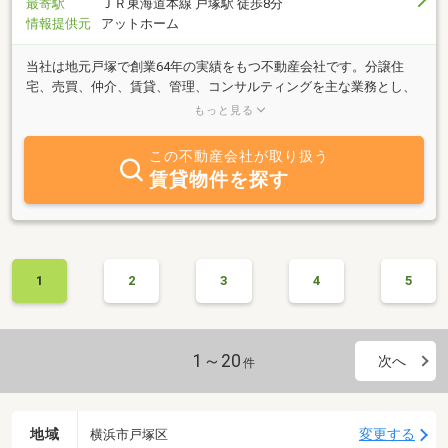
最寄駅
ＪＲ東海道本線 戸塚駅 徒歩8分
情報提供元
アットホーム
当社は地元戸塚で創業64年の実績をもつ不動産会社です。分譲住
宅、売買、仲介、賃貸、管理、コンサルティングを主な業務とし、
また税務相談、法律相談なども行なっています。場所は、旧戸塚区
もっと見る
役所斜め前。売りたい、買いたい、貸したい、借りたい等多くのお
客様のご要望にお応えするべく日々精進しております。物件情報を
この不動産会社が取り扱う
ご希望の方には業者間による不動産専門検索サイト等を活用し、よ
賃貸物件を探す
り早く良い情報をご紹介し、また空室が多くお困りの大家さんには
入居率を上げるべくご協力致しております。64年に渡る営業は信用
と信頼の証！お気軽にお問合せを！査定、相談、無料です。
1
2
3
4
5
1～20
次へ
件
地域
変更する
横浜市戸塚区