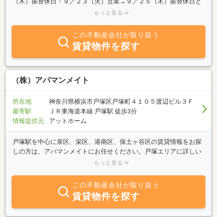
（木）振替休日・９／２３（火）営業→９／２５（木）振替休日と
させて頂きます。 ９／２（火）営業→９／５（木）振替休日・９／
もっと見る
２３（火）営業→９／２
この不動産会社が取り扱う
賃貸物件を探す
（株）アパマンメイト
所在地
神奈川県横浜市戸塚区戸塚町４１０５渡辺ビル３Ｆ
最寄駅
ＪＲ東海道本線 戸塚駅 徒歩3分
情報提供元
アットホーム
戸塚駅を中心に泉区、栄区、港南区、保土ヶ谷区の賃貸情報をお探
しの方は、アパマンメイトにお任せください。戸塚エリアに詳しい
アパマンメイトのスタッフがお部屋探しをしっかりとサポートいた
もっと見る
します。敷金・礼金なし、ペット可、保証人不要、たくさんありま
す。諸条件ご相談下さい。戸塚周辺で賃貸物件をお探しの方は、是
この不動産会社が取り扱う
非アパマンメイトまでご相談下さい。みなさまのご来店を心よりお
賃貸物件を探す
待ちしております。