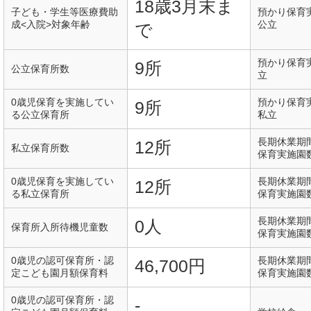
18歳3月末ま
子ども・学生等医療費助
預かり保育
成<入院>対象年齢
公立
で
預かり保育
9所
公立保育所数
立
0歳児保育を実施してい
預かり保育
9所
る公立保育所
私立
長期休業期
12所
私立保育所数
保育実施園
0歳児保育を実施してい
長期休業期
12所
る私立保育所
保育実施園
長期休業期
0人
保育所入所待機児童数
保育実施園
0歳児の認可保育所・認
長期休業期
46,700円
定こども園月額保育料
保育実施園
0歳児の認可保育所・認
-