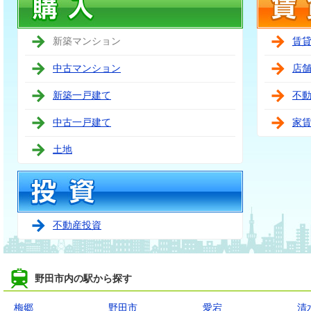
新築マンション
賃
中古マンション
店
新築一戸建て
不
中古一戸建て
家
土地
不動産投資
野田市内の駅から探す
梅郷
野田市
愛宕
清