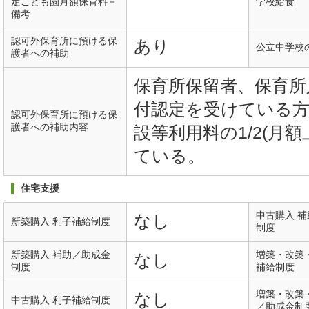
定こども園月額保育料－
学校給食
備考
認可外保育所に預ける保
あり
公立中学校
護者への補助
保育所保留者、保育所
付認定を受けている方
認可外保育所に預ける保
護者への補助内容
設等利用料の1/2(月
ている。
住宅支援
中古購入 
なし
新築購入 利子補給制度
制度
新築購入 補助／助成金
増築・改築
なし
制度
補給制度
増築・改築
なし
中古購入 利子補給制度
／助成金制