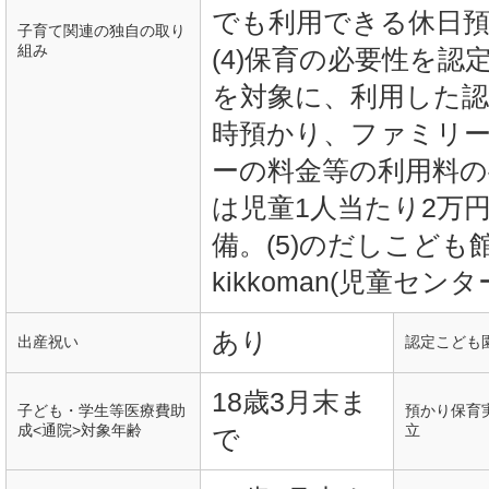
でも利用できる休日預
子育て関連の独自の取り
組み
(4)保育の必要性を
を対象に、利用した認
時預かり、ファミリ
ーの料金等の利用料の
は児童1人当たり2万
備。(5)のだしこども館su
kikkoman(児童セン
あり
出産祝い
認定こども
18歳3月末ま
子ども・学生等医療費助
預かり保育
成<通院>対象年齢
立
で