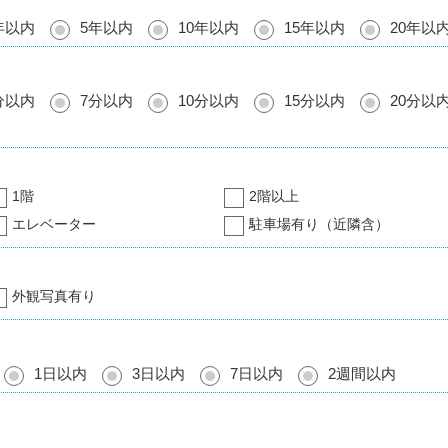
年以内
5年以内
10年以内
15年以内
20年以
分以内
7分以内
10分以内
15分以内
20分以
1階
2階以上
エレベーター
駐車場有り（近隣含）
外観写真有り
1日以内
3日以内
7日以内
2週間以内