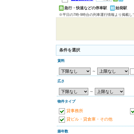
急行・快速などの停車駅
始発駅
急
始
※平日の7時-9時台の列車運行情報より掲載
条件を選択
賃料
～
広さ
～
物件タイプ
貸事務所
貸ビル・貸倉庫・その他
築年数