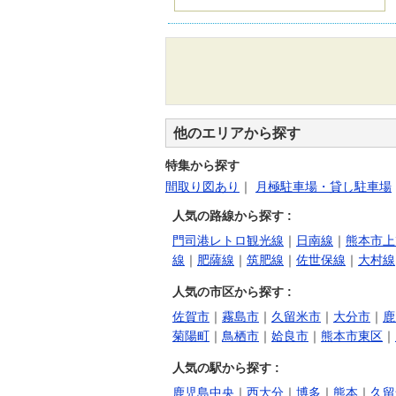
他のエリアから探す
特集から探す
間取り図あり
｜
月極駐車場・貸し駐車場
人気の路線から探す :
門司港レトロ観光線
｜
日南線
｜
熊本市上
線
｜
肥薩線
｜
筑肥線
｜
佐世保線
｜
大村線
人気の市区から探す :
佐賀市
｜
霧島市
｜
久留米市
｜
大分市
｜
鹿
菊陽町
｜
鳥栖市
｜
姶良市
｜
熊本市東区
｜
人気の駅から探す :
鹿児島中央
｜
西大分
｜
博多
｜
熊本
｜
久留