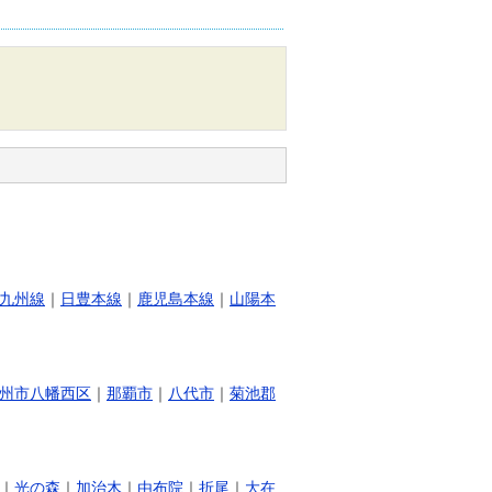
九州線
｜
日豊本線
｜
鹿児島本線
｜
山陽本
州市八幡西区
｜
那覇市
｜
八代市
｜
菊池郡
｜
光の森
｜
加治木
｜
由布院
｜
折尾
｜
大在