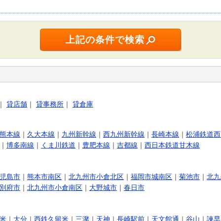
｜
貸店舗
｜
貸事務所
｜
貸倉庫
熊本線
｜
久大本線
｜
九州新幹線
｜
西九州新幹線
｜
長崎本線
｜
松浦鉄道西
｜
博多南線
｜
くま川鉄道
｜
豊肥本線
｜
吉都線
｜
西日本鉄道甘木線
児島市
｜
熊本市南区
｜
北九州市小倉北区
｜
福岡市城南区
｜
菊池市
｜
北九
別府市
｜
北九州市小倉南区
｜
大野城市
｜
春日市
米
｜
大分
｜
西鉄久留米
｜
三潴
｜
天神
｜
長崎駅前
｜
天文館通
｜
谷山
｜
諫早