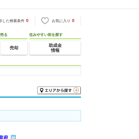
0
0
存した検索条件
お気に入り
売る
住みやすい街を探す
助成金
売却
情報
宰府
始