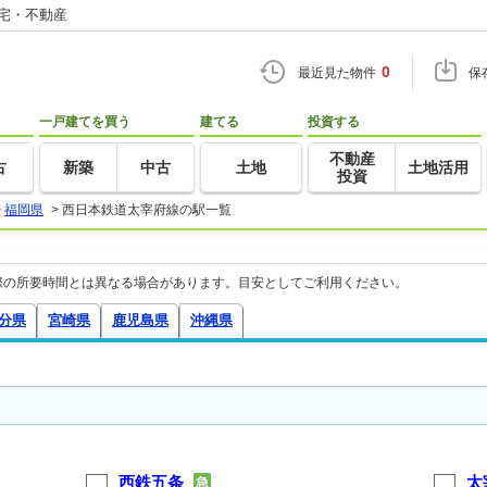
住宅・不動産
0
最近見た物件
保
一戸建てを買う
建てる
投資する
不動産
古
新築
中古
土地
土地活用
投資
>
福岡県
>
西日本鉄道太宰府線の駅一覧
際の所要時間とは異なる場合があります。目安としてご利用ください。
分県
宮崎県
鹿児島県
沖縄県
西鉄五条
太
急