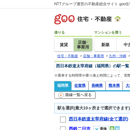
NTTグループ運営の不動産総合サイト goo
借りる
マンションを買う
店舗･
賃貸
新築
中
事業用
住宅・不動産
>
店舗・事業用
>
九州・沖縄
西日本鉄道太宰府線（福岡県）の駅一覧
※乗車する時間帯や乗り換え時間によって、実
福岡県
佐賀県
長崎県
熊本県
大
路線一覧へ戻る
駅を選択(最大10ヶ所まで選択できます)
西日本鉄道太宰府線(全て選択)
西鉄二日市
乗換
急
始