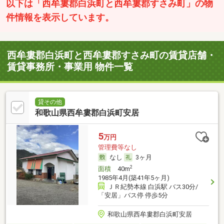
以下は「西牟婁郡白浜町と西牟婁郡すさみ町」の物
件情報を表示しています。
西牟婁郡白浜町と西牟婁郡すさみ町の賃貸店舗・
賃貸事務所・事業用 物件一覧
貸その他
和歌山県西牟婁郡白浜町安居
5
万円
管理費等なし
なし
3ヶ月
2
面積
40m
1985年4月(築41年5ヶ月)
ＪＲ紀勢本線 白浜駅 バス30分/
「安居」バス停 停歩5分
和歌山県西牟婁郡白浜町安居