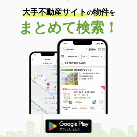
大手不動産サイト
物件
の
を
まとめて検索！