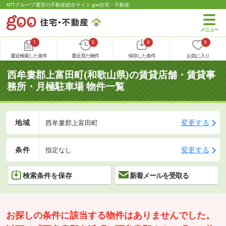
NTTグループ運営の不動産総合サイト goo住宅・不動産
1
0
0
0
最近検索した条件
最近見た物件
保存した条件
お気に入り
西牟婁郡上富田町(和歌山県)の賃貸店舗・賃貸事
務所・月極駐車場 物件一覧
地域
変更する
西牟婁郡上富田町
条件
変更する
指定なし
検索条件を保存
新着メールを受取る
お探しの条件に該当する物件はありませんでした。