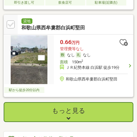
即引き渡し可
飲食店可
駐車場(近隣含)
貸地
和歌山県西牟婁郡白浜町堅田
0.66
万円
管理費等なし
なし
なし
2
面積
150m
ＪＲ紀勢本線 白浜駅 徒歩19分
和歌山県西牟婁郡白浜町堅田
駅から徒歩20分以内
もっと見る