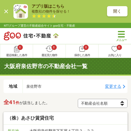
アプリ版はこちら
開く
複数社の物件を探せる！
NTTグループ運営の不動産総合サイト goo住宅・不動産
0
0
0
0
最近検索した条件
最近見た物件
保存した条件
お気に入り
大阪府泉佐野市の不動産会社一覧
地域
変更する
泉佐野市
全41
件
が該当しました。
（株）あさひ賃貸住宅
所在地
大阪府泉佐野市下瓦屋４丁目２－２２