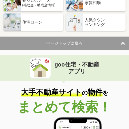
家賃相場
(補助金・助成金情報)
人気タウン
住宅ローン
ランキング
ページトップに戻る
goo住宅・不動産
アプリ
大手不動産サイト
物件
の
を
まとめて検索！