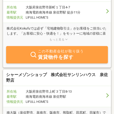
所在地
大阪府泉佐野市新町１丁目4-7
最寄駅
南海電鉄南海本線 泉佐野駅 徒歩11分
情報提供元
LIFULL HOME'S
株式会社Kokufuでは必ず「宅地建物取引士」がお客様をご担当いた
します。「お客様に安心・快適を！」をモットーに地域の皆様に喜
ばれる会社となれるよう励んでいます。不動産のことなら何でもご
もっと見る
相談ください。
この不動産会社が取り扱う
賃貸物件を探す
シャーメゾンショップ 株式会社サンリンハウス 泉佐
野店
所在地
大阪府泉佐野市上町３丁目8-13
最寄駅
南海電鉄南海本線 泉佐野駅
情報提供元
LIFULL HOME'S
南大阪（泉佐野市、泉南市、阪南市、熊取町、田尻町、貝塚市）で