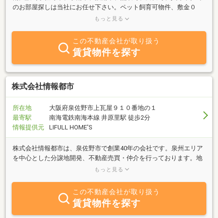
のお部屋探しは当社にお任せ下さい。ペット飼育可物件、敷金０
円、礼金０円物件、保証人不要物件、地域密着だからこそ出来るお
もっと見る
部屋探しのサポート。
この不動産会社が取り扱う
賃貸物件を探す
株式会社情報都市
所在地
大阪府泉佐野市上瓦屋９１０番地の１
最寄駅
南海電鉄南海本線 井原里駅 徒歩2分
情報提供元
LIFULL HOME'S
株式会社情報都市は、泉佐野市で創業40年の会社です。泉州エリア
を中心とした分譲地開発、不動産売買・仲介を行っております。地
域に根差したサービスをこれからも行ってまいりますのでよろしく
もっと見る
お願いいたします。
この不動産会社が取り扱う
賃貸物件を探す