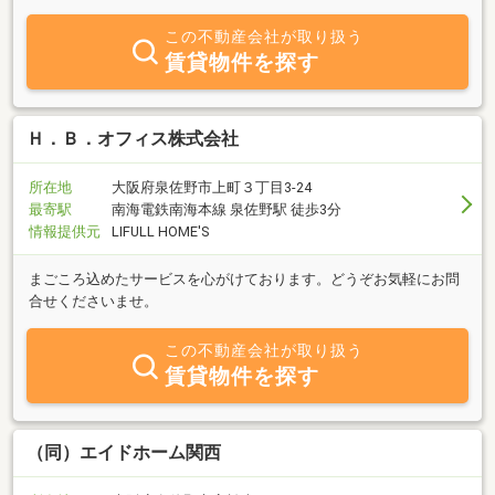
分１件１件素早く動く事をモットーにしております。お客様のニー
ズやお家づくりに合わせた最適な物件のご提案を行い、大切な「お
この不動産会社が取り扱う
住まいづくり」を全面バックアップ致します！宜しくお願い致しま
賃貸物件を探す
す、泉州エリア・和歌山エリアの不動産情報に詳しい業者様と連携
し、物件探しを行います。私がハウスメーカーに勤務していた時
は、「土地探し」ではなく、「お家づくりも考えた土地探し」を心
がけていました。また、住み替えのサポートや協力業者を活用した
Ｈ．Ｂ．オフィス株式会社
デザインや性能にこだわった新築注文住宅の案内も可能です。こち
らでは、地元工務店ならではのお客様により沿った「注文のスペシ
所在地
大阪府泉佐野市上町３丁目3-24
ャリスト」が、お客様の想像をはるかに超越した提案・打合せを行
最寄駅
南海電鉄南海本線 泉佐野駅 徒歩3分
います。ご希望ございましたら、おっしゃってください！
情報提供元
LIFULL HOME'S
まごころ込めたサービスを心がけております。どうぞお気軽にお問
合せくださいませ。
この不動産会社が取り扱う
賃貸物件を探す
（同）エイドホーム関西