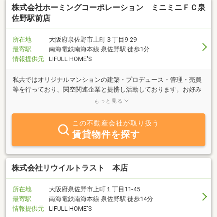
株式会社ホーミングコーポレーション ミニミニＦＣ泉
佐野駅前店
所在地
大阪府泉佐野市上町３丁目9-29
最寄駅
南海電鉄南海本線 泉佐野駅 徒歩1分
情報提供元
LIFULL HOME'S
私共ではオリジナルマンションの建築・プロデュース・管理・売買
等を行っており、関空関連企業と提携し活動しております。お好み
にあわせたお部屋探しを建築経験も豊かなスタッフが十分にお手伝
もっと見る
いさせて頂きます。
この不動産会社が取り扱う
賃貸物件を探す
株式会社リウイルトラスト 本店
所在地
大阪府泉佐野市上町１丁目11-45
最寄駅
南海電鉄南海本線 泉佐野駅 徒歩14分
情報提供元
LIFULL HOME'S