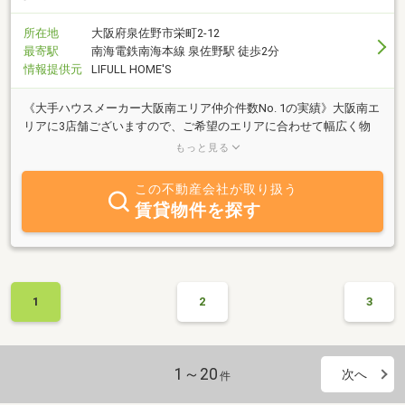
所在地
大阪府泉佐野市栄町2-12
最寄駅
南海電鉄南海本線 泉佐野駅 徒歩2分
情報提供元
LIFULL HOME'S
《大手ハウスメーカー大阪南エリア仲介件数No. 1の実績》大阪南エ
リアに3店舗ございますので、ご希望のエリアに合わせて幅広く物
件をご紹介可能です。地域密着ならではの豊富な情報をもとにご提
もっと見る
案致します！
この不動産会社が取り扱う
賃貸物件を探す
1
2
3
1～20
次へ
件