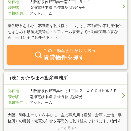
所在地
大阪府泉佐野市高松南２丁目３－４
最寄駅
南海電鉄本線 泉佐野駅 徒歩16分
情報提供元
アットホーム
泉佐野市を中心に不動産を取り扱っています。不動産の不動産仲介
をはじめ不動産賃貸管理・リフォーム事業まで不動産関連の事な
ら、当社に全てお任せ下さい。
この不動産会社が取り扱う
賃貸物件を探す
（株）かたやま不動産事務所
所在地
大阪府泉佐野市高松北１丁目２－４０ＧＨビル３Ｆ
最寄駅
南海電鉄本線 泉佐野駅 徒歩2分
情報提供元
アットホーム
大阪、和歌山エリアを中心に、主に事業用（店舗・倉庫・土地・事
務所）の賃貸・売買の仲介を専門的に取り組んでおります。物件を
お探しの方、テナントをお探しの方、その他、不動産に関しまして
もっと見る