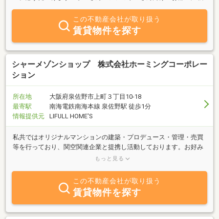
この不動産会社が取り扱う
賃貸物件を探す
シャーメゾンショップ 株式会社ホーミングコーポレー
ション
所在地
大阪府泉佐野市上町３丁目10-18
最寄駅
南海電鉄南海本線 泉佐野駅 徒歩1分
情報提供元
LIFULL HOME'S
私共ではオリジナルマンションの建築・プロデュース・管理・売買
等を行っており、関空関連企業と提携し活動しております。お好み
にあわせたお部屋探しを建築経験も豊かなスタッフが十分にお手伝
もっと見る
いさせて頂きます。
この不動産会社が取り扱う
賃貸物件を探す