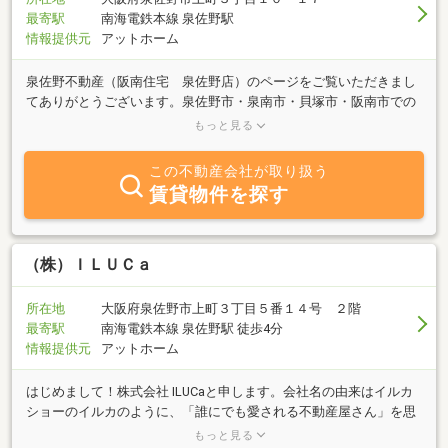
最寄駅
南海電鉄本線 泉佐野駅
情報提供元
アットホーム
泉佐野不動産（阪南住宅 泉佐野店）のページをご覧いただきまし
てありがとうございます。泉佐野市・泉南市・貝塚市・阪南市での
お部屋探しはお任せください！お客様の希望にあった物件を親身に
もっと見る
なってお探しします。地域密着、エリアを知り尽くしている当社だ
からこそできる提案がございますのでお部屋を探される際は一度ご
この不動産会社が取り扱う
相談ください♪不動産のことなら些細なことでもご相談ください。
賃貸物件を探す
泉佐野不動産は皆様からのお問合せ心よりお待ちしております。
（株）ＩＬＵＣａ
所在地
大阪府泉佐野市上町３丁目５番１４号 ２階
最寄駅
南海電鉄本線 泉佐野駅 徒歩4分
情報提供元
アットホーム
はじめまして！株式会社 ILUCaと申します。会社名の由来はイルカ
ショーのイルカのように、「誰にでも愛される不動産屋さん」を思
い名づけました。私たちは、会社は決して大きくないですが、その
もっと見る