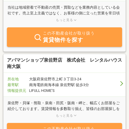
当社は地域密着で不動産の売買・買取などを業務内容としている会
社です。売上至上主義ではなく、お客様の側に立った営業を常日頃
考えております。そういう思い・意思を伝えていきたいと当社は考
もっと見る
えております。
この不動産会社が取り扱う
賃貸物件を探す
アパマンショップ泉佐野店 株式会社 レンタルハウス
南大阪
所在地
大阪府泉佐野市上町３丁目3-24
最寄駅
南海電鉄南海本線 泉佐野駅 徒歩3分
情報提供元
LIFULL HOME'S
泉佐野・貝塚・熊取・泉南・田尻・阪南・岬と、幅広くお部屋をご
紹介しております。賃貸情報を多数取り揃え、皆様のお部屋探しを
全力でサポートさせて頂きます！お部屋探しは是非、アパマンショ
もっと見る
ップ泉佐野店へ！
この不動産会社が取り扱う