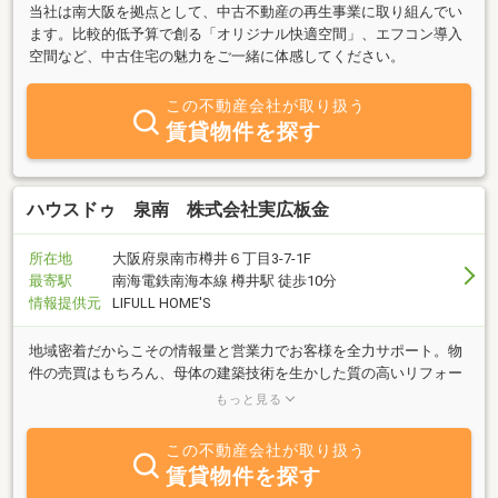
当社は南大阪を拠点として、中古不動産の再生事業に取り組んでい
ます。比較的低予算で創る「オリジナル快適空間」、エフコン導入
空間など、中古住宅の魅力をご一緒に体感してください。
この不動産会社が取り扱う
賃貸物件を探す
ハウスドゥ 泉南 株式会社実広板金
所在地
大阪府泉南市樽井６丁目3-7-1F
最寄駅
南海電鉄南海本線 樽井駅 徒歩10分
情報提供元
LIFULL HOME'S
地域密着だからこその情報量と営業力でお客様を全力サポート。物
件の売買はもちろん、母体の建築技術を生かした質の高いリフォー
ム施工が当店の自慢です！住まいのことは何でもお気軽にご相談く
もっと見る
ださい♪
この不動産会社が取り扱う
賃貸物件を探す