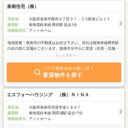
泉南住宅（株）
所在地
大阪府泉南市樽井６丁目２７－２５駅前ビル１Ｆ
最寄駅
南海電鉄本線 樽井駅 徒歩1分
情報提供元
アットホーム
地域密着・泉南市の不動産はお任せ下さい。当社は南海本線樽井駅
の目の前に店舗がございます。泉南市を中心に賃貸（住居・店舗・
倉庫・土地・駐車場）及び売買（中古戸建・中古マンション・新築
もっと見る
用土地・事業用土地・分譲用地）など、不動産全般の仲介・管理・
リフォームを提供している会社です。地元でないとわからない詳細
この不動産会社が取り扱う
や情報は当社までご相談下さい。お客様の立場にたってアドバイ
賃貸物件を探す
ス、ご提案致します。★ネットに掲載していない物件！当社ホ－ム
ペ－ジに多数掲載しています。是非ご覧下さい★
エスフォーハウジング （株）ＮＩＮＡ
所在地
大阪府泉南市信達市場１８９７
最寄駅
南海電鉄本線 岡田浦駅 徒歩17分
情報提供元
アットホーム