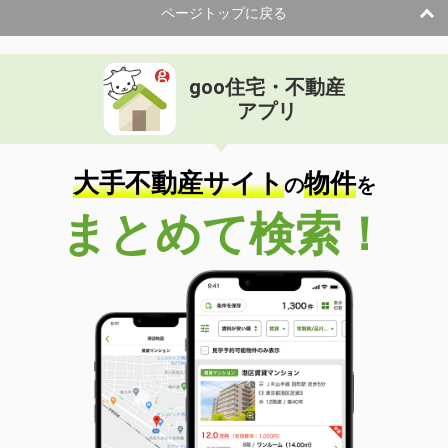
ページトップに戻る
goo住宅・不動産
アプリ
大手不動産サイト
物件
の
を
まとめて検索！