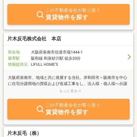
しい不動産会社です。全スタッフが宅地建物取引士であり、南大
阪・和歌山の出身です。開業前は数百件以上のお取引経験がありま
この不動産会社が取り扱う
す。大阪・和歌山での不動産についてお気軽にご相談下さい。
賃貸物件を探す
片木反毛株式会社 本店
所在地
大阪府泉南市信達市場1444-1
最寄駅
阪和線 和泉砂川駅 徒歩20分
情報提供元
LIFULL HOME'S
大阪府泉南市、地域と共に発展する当社。岸和田市～阪南市を中心
に住宅分譲用地の買収および造成工事をし、法人様・個人様へ分譲
地を提供しております。不動産全般(特に泉南・阪南)はぜひ、当社
もっと見る
へご相談ください。
この不動産会社が取り扱う
賃貸物件を探す
片木反毛（株）