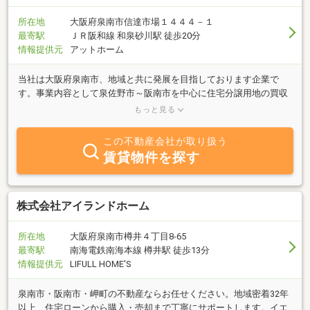
所在地
大阪府泉南市信達市場１４４４－１
最寄駅
ＪＲ阪和線 和泉砂川駅 徒歩20分
情報提供元
アットホーム
当社は大阪府泉南市、地域と共に発展を目指しております企業で
す。事業内容として泉佐野市～阪南市を中心に住宅分譲用地の買収
および造成工事をし、法人様・個人様へ分譲地を提供しておりま
もっと見る
す。また、自社施工にて戸建て／事業用の注文建築・リフォームも
取り組んでおります。 不動産全般（賃貸・仲介・売買・貸倉庫）／
この不動産会社が取り扱う
建築業全般（注文建築・リフォーム）の事なら、ぜひ当社へご相談
賃貸物件を探す
下さいませ。
株式会社アイランドホーム
所在地
大阪府泉南市樽井４丁目8-65
最寄駅
南海電鉄南海本線 樽井駅 徒歩13分
情報提供元
LIFULL HOME'S
泉南市・阪南市・岬町の不動産ならお任せください。地域密着32年
以上、住宅ローンから購入・売却まで丁寧にサポートします。イエ