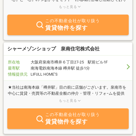
ます。泉南・阪南地域のことなら(株)三愛が一番知っています。賃
もっと見る
貸・賃貸管理・売買・土地活用等不動産のことなら(株)三愛におま
かせ下さい。
この不動産会社が取り扱う
賃貸物件を探す
シャーメゾンショップ 泉南住宅株式会社
所在地
大阪府泉南市樽井６丁目27-25 駅前ビル1F
最寄駅
南海電鉄南海本線 樽井駅 徒歩1分
情報提供元
LIFULL HOME'S
★当社は南海本線「樽井駅」目の前に店舗がございます。泉南市を
中心に賃貸・売買等の不動産全般の仲介・管理・リフォ−ムを提供
している会社です。地元でないとわからない詳細や情報は当社まで
もっと見る
ご相談下さい。
この不動産会社が取り扱う
賃貸物件を探す