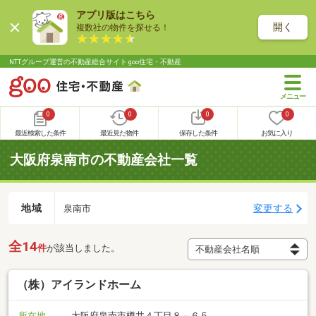
アプリ版はこちら
開く
複数社の物件を探せる！
NTTグループ運営の不動産総合サイト goo住宅・不動産
0
0
0
0
最近検索した条件
最近見た物件
保存した条件
お気に入り
大阪府泉南市の不動産会社一覧
地域
変更する
泉南市
全14
件
が該当しました。
（株）アイランドホーム
所在地
大阪府泉南市樽井４丁目８－６５