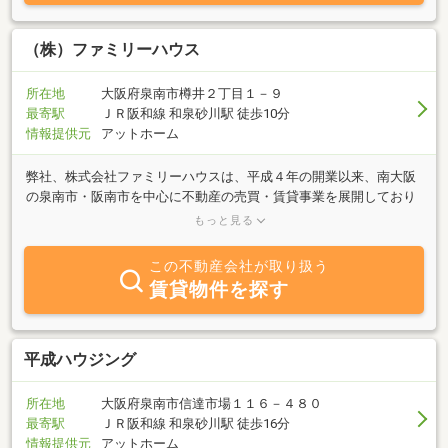
（株）ファミリーハウス
所在地
大阪府泉南市樽井２丁目１－９
最寄駅
ＪＲ阪和線 和泉砂川駅 徒歩10分
情報提供元
アットホーム
弊社、株式会社ファミリーハウスは、平成４年の開業以来、南大阪
の泉南市・阪南市を中心に不動産の売買・賃貸事業を展開しており
ます。店舗は泉南市役所の近く、国道２６号線（第二阪和国道）沿
もっと見る
いにございます。不動産につきましてご相談等がございましたら何
なりとお気軽にお問い合せ下さいませ。また、ファミリーハウスの
この不動産会社が取り扱う
自社ホームページには売買及び賃貸物件を多数掲載致しております
賃貸物件を探す
ので、是非ご覧下さいませ。尚、売買物件をお探しの方にはファミ
リーハウスのオリジナル不動産情報誌「ホームズ君」を毎月ご郵送
にてお客様にお届けさせて頂いております。当情報誌「ホームズ
君」にはネットやチラシに掲載できない物件も含め、売家・売土
平成ハウジング
地・売マンションの物件情報（約３００物件）を全て間取図・地
図・小学校区付きで掲載致しております。どうぞこの「ホームズ
所在地
大阪府泉南市信達市場１１６－４８０
君」もお気軽にご請求下さいませ。（無料です）
最寄駅
ＪＲ阪和線 和泉砂川駅 徒歩16分
情報提供元
アットホーム