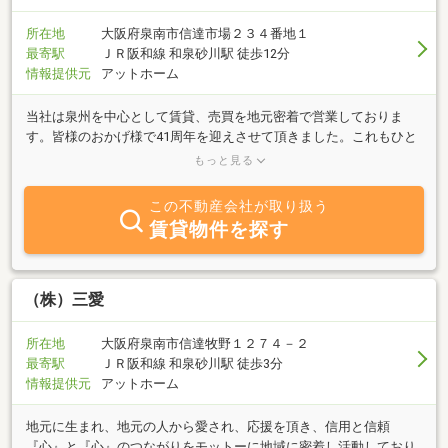
所在地
大阪府泉南市信達市場２３４番地１
最寄駅
ＪＲ阪和線 和泉砂川駅 徒歩12分
情報提供元
アットホーム
当社は泉州を中心として賃貸、売買を地元密着で営業しておりま
す。皆様のおかげ様で41周年を迎えさせて頂きました。これもひと
えに皆様のご愛顧とご支援によるものと深く感謝しております。泉
もっと見る
南市、阪南市の賃貸・売買は地元密着の当社にお任せ下さい。
この不動産会社が取り扱う
賃貸物件を探す
（株）三愛
所在地
大阪府泉南市信達牧野１２７４－２
最寄駅
ＪＲ阪和線 和泉砂川駅 徒歩3分
情報提供元
アットホーム
地元に生まれ、地元の人から愛され、応援を頂き、信用と信頼
『心』と『心』のつながりをモットーに地域に密着し活動しており