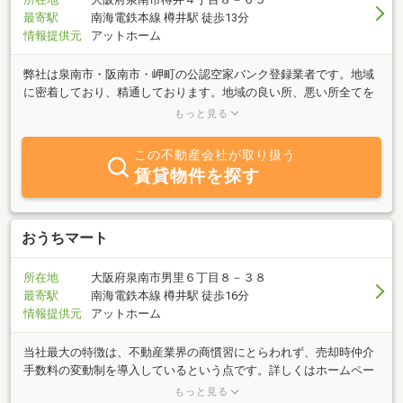
最寄駅
南海電鉄本線 樽井駅 徒歩13分
情報提供元
アットホーム
弊社は泉南市・阪南市・岬町の公認空家バンク登録業者です。地域
に密着しており、精通しております。地域の良い所、悪い所全てを
把握しております。あなたが求めている不動産をご提供できる絶対
もっと見る
的な自信がございます。是非、あなたのお話をお聞かせください。
この不動産会社が取り扱う
賃貸物件を探す
おうちマート
所在地
大阪府泉南市男里６丁目８－３８
最寄駅
南海電鉄本線 樽井駅 徒歩16分
情報提供元
アットホーム
当社最大の特徴は、不動産業界の商慣習にとらわれず、売却時仲介
手数料の変動制を導入しているという点です。詳しくはホームペー
ジをご覧ください。おうちマートは令和7年に開業したばかりの新
もっと見る