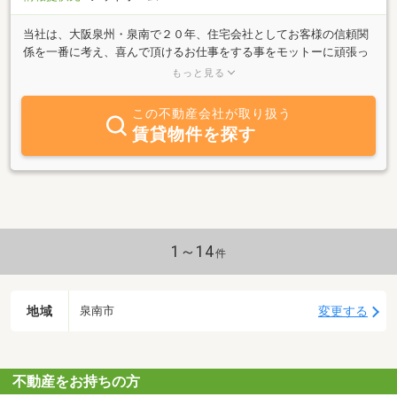
当社は、大阪泉州・泉南で２０年、住宅会社としてお客様の信頼関
係を一番に考え、喜んで頂けるお仕事をする事をモットーに頑張っ
ております。 これから ・一人暮らしを考えておられる方 ・結
もっと見る
婚を考えておられる方 ・家族のため、買い替えを考えておられる
方 マンション、一軒家の賃貸 マンション、一戸建、土地の売買
この不動産会社が取り扱う
の事ならなんでも御相談下さい。 住まいが結ぶ明日へのしあわせ
賃貸物件を探す
のお手伝いをさせて下さい。
1～14
件
地域
変更する
泉南市
不動産をお持ちの方