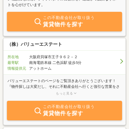
トを心がけています。
この不動産会社が取り扱う
賃貸物件を探す
（株）バリューエステート
所在地
大阪府貝塚市王子９６２－２
最寄駅
南海電鉄本線 二色浜駅 徒歩5分
情報提供元
アットホーム
バリューエステートのページをご覧頂きありがとうございます！
『物件探しは大変だし、それに不動産会社へ行くと強引な営業をさ
れてしまう。』そんなイメージを払拭したく当社は立ち上がりまし
もっと見る
た！どのような物件も仲介手数料半額・無料でご案内、バリューエ
ステートの営業方針として【強引な営業は一切致しない】【お客様
この不動産会社が取り扱う
の立場になって説明】【良い物件を！より安く！】この3つを大切
賃貸物件を探す
にしております。バリューエステートがお客様に出来る事を一生懸
命に考え、満足の出来る不動産選びをして頂く事をお約束いたしま
す！どんなちいさなお悩みでもご相談ください！経験豊富な不動産