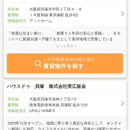
所在地
大阪府貝塚市半田２丁目４－８
最寄駅
ＪＲ阪和線 東貝塚駅 徒歩5分
情報提供元
アットホーム
「快適な住まい創り」 「創業５１年目の安心と実績」 をモ
ットーに新築分譲一戸建てを主として泉州地域で営業していま
す。 不動産のことで、買いたい、売りたい、借りたい、貸した
もっと見る
い方等、お気軽に何なりとご相談下さい。 豊富な実績と経験を
生かし、お客様の立場で対応させていただきます。 スタッフ一
この不動産会社が取り扱う
同心よりお待ち申し上げております。
賃貸物件を探す
ハウスドゥ 貝塚 株式会社実広板金
所在地
大阪府貝塚市加神１丁目7-5
最寄駅
南海電鉄南海本線 貝塚駅 徒歩12分
情報提供元
LIFULL HOME'S
2025年12月オープン。地域に寄り添う身近な存在として、オンライ
ン相談にも対応。ライフスタイルに合わせ、迅速かつ誠実なサポー