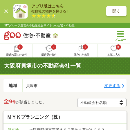
アプリ版はこちら
開く
複数社の物件を探せる！
NTTグループ運営の不動産総合サイト goo住宅・不動産
0
0
0
0
最近検索した条件
最近見た物件
保存した条件
お気に入り
大阪府貝塚市の不動産会社一覧
地域
変更する
貝塚市
全9
件
が該当しました。
ＭＹＫプランニング（株）
所在地
大阪府貝塚市王子５０７番地１萬ビル２０３