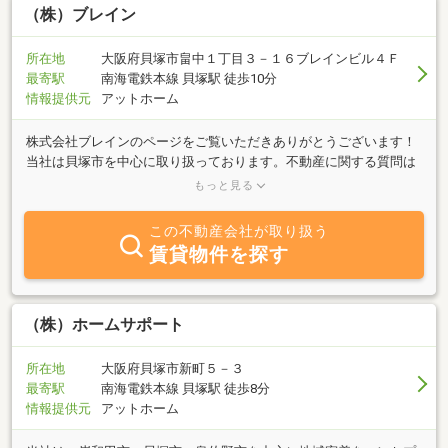
のプロがあなたのお悩み解決して見せます！お気軽にお問い合わせ
（株）ブレイン
ください！ご来店、お待ちしております♪
所在地
大阪府貝塚市畠中１丁目３－１６ブレインビル４Ｆ
最寄駅
南海電鉄本線 貝塚駅 徒歩10分
情報提供元
アットホーム
株式会社ブレインのページをご覧いただきありがとうございます！
当社は貝塚市を中心に取り扱っております。不動産に関する質問は
何でもお気軽にご相談下さい。ブレインビル４階までご来店お待ち
もっと見る
しております♪
この不動産会社が取り扱う
賃貸物件を探す
（株）ホームサポート
所在地
大阪府貝塚市新町５－３
最寄駅
南海電鉄本線 貝塚駅 徒歩8分
情報提供元
アットホーム