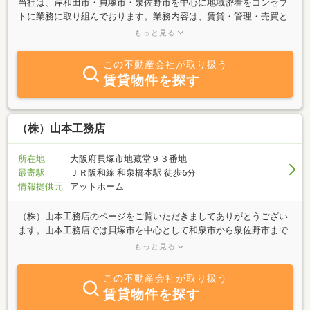
当社は、岸和田市・貝塚市・泉佐野市を中心に地域密着をコンセプ
トに業務に取り組んでおります。業務内容は、賃貸・管理・売買と
不動産に関することをすべてです。一人一人のお客様とじっくり時
もっと見る
間を掛けまして対応させて頂きます。また、電話一本でどこにでも
出向くスピードさも持っております。もちろん泉州各エリアも対応
この不動産会社が取り扱う
させて頂きます。どんなことでも構いませんのでお気軽にお問い合
賃貸物件を探す
わせください。地元出身の代表者をはじめ、スタッフ一同心よりお
待ちしております。
（株）山本工務店
所在地
大阪府貝塚市地藏堂９３番地
最寄駅
ＪＲ阪和線 和泉橋本駅 徒歩6分
情報提供元
アットホーム
（株）山本工務店のページをご覧いただきましてありがとうござい
ます。山本工務店では貝塚市を中心として和泉市から泉佐野市まで
を得意としており、新築分譲、不動産売買、不動産賃貸、建築、リ
もっと見る
フォームと幅広くお客様のサポートさせて頂きます。一貫して自社
でお手伝いできますので、“どこへ聞いていいのかわからな
この不動産会社が取り扱う
い．．．”といった不安が出ることはありません。豊富な知識と経験
賃貸物件を探す
でお客様のお悩みを解決して見せます！また売却のご相談も承って