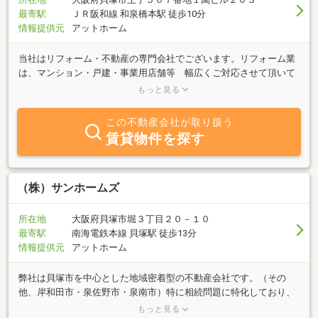
最寄駅
ＪＲ阪和線 和泉橋本駅 徒歩10分
情報提供元
アットホーム
当社はリフォーム・不動産の専門会社でございます。リフォーム業
は、マンション・戸建・事業用店舗等 幅広くご対応させて頂いて
おります。不動産業は、売買を中心に買取事業・仲介事業を行って
もっと見る
おります。当社所在地は貝塚市でございますが、 営業エリアは、大
阪府・兵庫県・京都府・奈良県・和歌山県でも実績がございまし
この不動産会社が取り扱う
て、 関西圏全域ご対応させて頂いております。リフォーム・不動産
賃貸物件を探す
のことなら、MYKプランニングにお任せくださいませ。必ず納得の
お取引を実現させて頂きますので、ご安心してお問い合わせくださ
い。
（株）サンホームズ
所在地
大阪府貝塚市堀３丁目２０－１０
最寄駅
南海電鉄本線 貝塚駅 徒歩13分
情報提供元
アットホーム
弊社は貝塚市を中心とした地域密着型の不動産会社です。（その
他、岸和田市・泉佐野市・泉南市）特に相続問題に特化しており、
相続に伴う空家対策、収益不動産、店舗不動産等のお困りごとやご
もっと見る