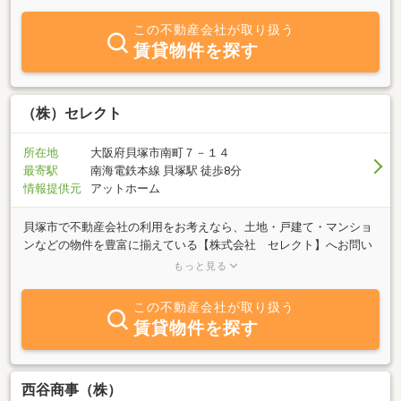
相談事がございましたらお気軽にご連絡ください。士業の方との連
携もあり、地域密着型で丁寧に誠実に対応しております。
この不動産会社が取り扱う
賃貸物件を探す
（株）セレクト
所在地
大阪府貝塚市南町７－１４
最寄駅
南海電鉄本線 貝塚駅 徒歩8分
情報提供元
アットホーム
貝塚市で不動産会社の利用をお考えなら、土地・戸建て・マンショ
ンなどの物件を豊富に揃えている【株式会社 セレクト】へお問い
合わせください。豊富な専門知識を持ったスタッフが在籍してお
もっと見る
り、お客様からのご質問はもちろん、価格の調査・査定、賃貸に関
する内容も丁寧に分かりやすく説明いたします。業界キャリアの長
この不動産会社が取り扱う
さとフットワークの軽さを強みとしていますので、まずはお気軽に
賃貸物件を探す
ご利用ください。
西谷商事（株）