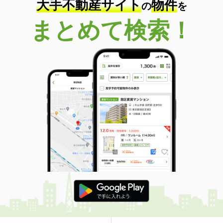
大手不動産サイト
物件
の
を
まとめて検索！