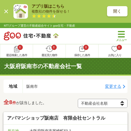
アプリ版はこちら
開く
複数社の物件を探せる！
NTTグループ運営の不動産総合サイト goo住宅・不動産
0
0
0
0
最近検索した条件
最近見た物件
保存した条件
お気に入り
大阪府阪南市の不動産会社一覧
地域
変更する
阪南市
全8
件
が該当しました。
アパマンショップ阪南店 有限会社セントラル
所在地
大阪府阪南市尾崎町53-1