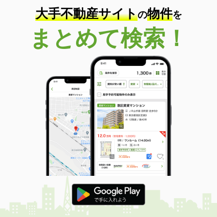
大手不動産サイト
物件
の
を
まとめて検索！