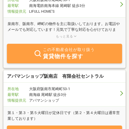
最寄駅
南海電鉄南海本線 尾崎駅 徒歩3分
情報提供元
LIFULL HOME'S
泉南市、阪南市、岬町の物件を主に取扱いしております。お電話や
メールでも対応しています！元気で丁寧な対応を心がけておりま
す！初めてのお客様も大歓迎です。 お問い合わせ、ご来店お待ち
もっと見る
しておます！
この不動産会社が取り扱う
賃貸物件を探す
アパマンショップ阪南店 有限会社セントラル
所在地
大阪府阪南市尾崎町53-1
最寄駅
南海線 尾崎駅 徒歩3分
情報提供元
アパマンショップ
第１・第３・第５火曜日が定休日です（第２・第４火曜日は通常営
業しております）