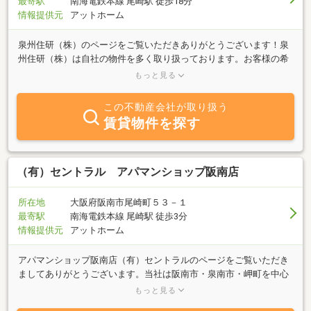
最寄駅
南海電鉄本線 尾崎駅 徒歩18分
情報提供元
アットホーム
泉州住研（株）のページをご覧いただきありがとうございます！泉
州住研（株）は自社の物件を多く取り扱っております。お客様の希
望にあった物件を親身になってお探しします。不動産のことなら些
もっと見る
細なことでもご相談ください。皆様からのお問合せ心よりお待ちし
ております！
この不動産会社が取り扱う
賃貸物件を探す
（有）セントラル アパマンショップ阪南店
所在地
大阪府阪南市尾崎町５３－１
最寄駅
南海電鉄本線 尾崎駅 徒歩3分
情報提供元
アットホーム
アパマンショップ阪南店（有）セントラルのページをご覧いただき
ましてありがとうございます。当社は阪南市・泉南市・岬町を中心
として賃貸物件の取り扱いをしております。地域密着、エリアを知
もっと見る
り尽くしている当社だからこそできる提案がございますのでお部屋