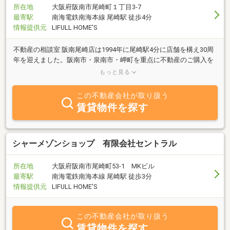
所在地
大阪府阪南市尾崎町１丁目3-7
最寄駅
南海電鉄南海本線 尾崎駅 徒歩4分
情報提供元
LIFULL HOME'S
不動産の相談室 阪南尾崎店は1994年に尾崎駅4分に店舗を構え30周
年を迎えました。阪南市・泉南市・岬町を重点に不動産のご購入を
お手伝いさせていただきます。不動産情報量No1を目指し、自信が
もっと見る
あります！
この不動産会社が取り扱う
賃貸物件を探す
シャーメゾンショップ 有限会社セントラル
所在地
大阪府阪南市尾崎町53-1 MKビル
最寄駅
南海電鉄南海本線 尾崎駅 徒歩3分
情報提供元
LIFULL HOME'S
この不動産会社が取り扱う
賃貸物件を探す