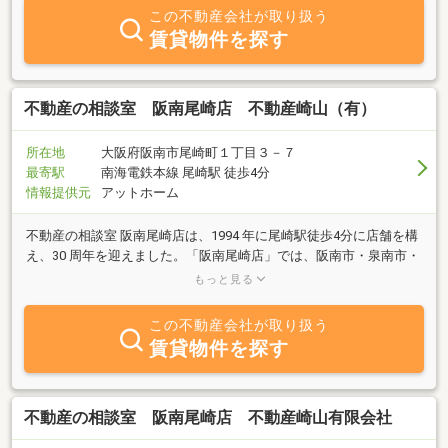
を探される際は一度ご相談ください♪【南海本線 尾崎駅より徒歩
この不動産会社が取り扱う
３分】駐車場も完備しておりますので、まずはお気軽にご来店くだ
賃貸物件を探す
さい。スタッフ一同、お客様のご来店心よりお待ちしております！
不動産の相談室 阪南尾崎店 不動産崎山（有）
所在地
大阪府阪南市尾崎町１丁目３－７
最寄駅
南海電鉄本線 尾崎駅 徒歩4分
情報提供元
アットホーム
不動産の相談室 阪南尾崎店は、1994 年に尾崎駅徒歩4分に店舗を構
え、30 周年を迎えました。「阪南尾崎店」では、阪南市・泉南市・
岬町を重点に、不動産のご購入をしっかりとお手伝いさせていただ
もっと見る
きます。一戸建て・マンションといった住宅をはじめ、土地・１棟
ビル・倉庫・収益物件・事業用案件など、不動産のことならなんで
この不動産会社が取り扱う
もお気軽にご相談ください。阪南・泉南・岬での不動産情報量 No1
賃貸物件を探す
を目指しております。お客様にとって最高のご提案をお約束いたし
ます。【電話】0120－606－707（受付時間）09:00～18:00【当社ホ
ームページ】 https://fs6662.com/◆お問い合わせ・無料査定 24
時間受付中◆
不動産の相談室 阪南尾崎店 不動産崎山有限会社