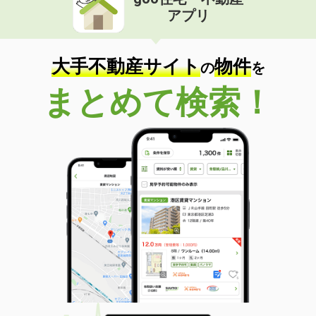
アプリ
大手不動産サイト
物件
の
を
まとめて検索！