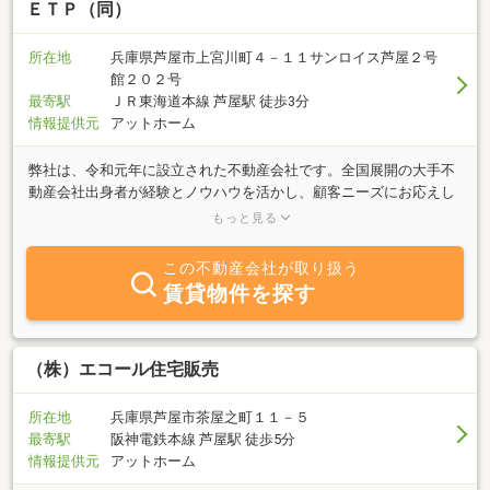
ＥＴＰ（同）
所在地
兵庫県芦屋市上宮川町４－１１サンロイス芦屋２号
館２０２号
最寄駅
ＪＲ東海道本線 芦屋駅 徒歩3分
情報提供元
アットホーム
弊社は、令和元年に設立された不動産会社です。全国展開の大手不
動産会社出身者が経験とノウハウを活かし、顧客ニーズにお応えし
ます。お客様リクエストからのセミオーダー対応にて他社との差別
もっと見る
化を図っております。営業時間外での対応も可能です。ホームペー
ジ非掲載物件も多数あります！是非一度ご連絡・ご相談ください。
この不動産会社が取り扱う
法人転勤者・スポーツ選手への斡旋が特に多い会社です。
賃貸物件を探す
（株）エコール住宅販売
所在地
兵庫県芦屋市茶屋之町１１－５
最寄駅
阪神電鉄本線 芦屋駅 徒歩5分
情報提供元
アットホーム