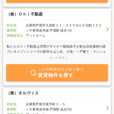
よかったと言っていただくことが、一番嬉しいことです。不動産を
借りる方も、買う方も、貸す方も、売る方も、全員が幸せになれる
仕事を目指してまいります。
（株）Ｏｈ！不動産
所在地
兵庫県芦屋市大原町１１－２４ラポルテ北館１０２
最寄駅
ＪＲ東海道本線 芦屋駅 徒歩1分
情報提供元
アットホーム
私たちＯｈ！不動産は空間デザイナー階地昌子が創る自然素材の家
プレタメゾンシリーズの販売をはじめ、土地・一戸建て・マンショ
ンなどの不動産仲介を行う会社です。私たちＯｈ！グループは家作
もっと見る
り・不動産仲介のプロが集まってできたプロフェッショナル集団で
す。不動産会社めぐりの家探しでご満足ですか？一生に幾度とない
この不動産会社が取り扱う
家の売買のパートナーとしてご指名いただけるなら私たちは努力を
賃貸物件を探す
惜しみません。あなたとご縁がありますように！
（株）オルヴィス
所在地
兵庫県芦屋市業平町３－５
最寄駅
ＪＲ東海道本線 芦屋駅 徒歩2分