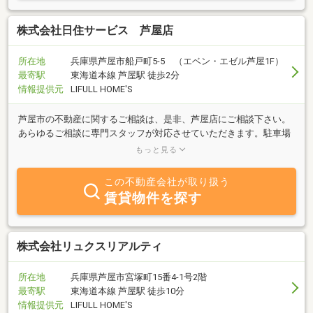
株式会社日住サービス 芦屋店
所在地
兵庫県芦屋市船戸町5-5 （エベン・エゼル芦屋1F）
最寄駅
東海道本線 芦屋駅 徒歩2分
情報提供元
LIFULL HOME'S
芦屋市の不動産に関するご相談は、是非、芦屋店にご相談下さい。
あらゆるご相談に専門スタッフが対応させていただきます。駐車場
は店舗西側のタイムズをご利用ください。パーキングチケットをお
もっと見る
渡ししております。
この不動産会社が取り扱う
賃貸物件を探す
株式会社リュクスリアルティ
所在地
兵庫県芦屋市宮塚町15番4-1号2階
最寄駅
東海道本線 芦屋駅 徒歩10分
情報提供元
LIFULL HOME'S