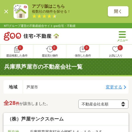
アプリ版はこちら
開く
複数社の物件を探せる！
NTTグループ運営の不動産総合サイト goo住宅・不動産
0
0
0
0
最近検索した条件
最近見た物件
保存した条件
お気に入り
兵庫県芦屋市の不動産会社一覧
地域
変更する
芦屋市
全28
件
が該当しました。
（株）芦屋サンクスホーム
所在地
兵庫県芦屋市打出小槌町１４－１０－３Ｆ