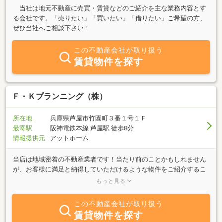
当社は地元不動産に売買・賃貸などのご紹介を主な業務内容とす
る会社です。「売りたい」「買いたい」「借りたい」ご希望の方、
ぜひ当社へご相談下さい！
この不動産会社が取り扱う
賃貸物件を探す
Ｆ・Ｋプランニング（株）
所在地
兵庫県芦屋市竹園町３番１号１Ｆ
最寄駅
阪神電鉄本線 芦屋駅 徒歩8分
情報提供元
アットホーム
当店は地域密着の不動産業者です！当たり前のことかもしれません
が、お客様に満足と納得していただけるような物件をご紹介するこ
とが、私たちの最も重要な仕事だと考えております。住まいは『衣
もっと見る
食住』のひとつでもあり、とても重要なものです。賃貸では何年も
過ごす場所になり、住宅購入となれば、とても大きな買い物になり
この不動産会社が取り扱う
ます。それだけ大きなものを扱う仕事ですので、信頼信用なくして
賃貸物件を探す
お任せいただくことはできません。『F・Kプランニング』に頼んで