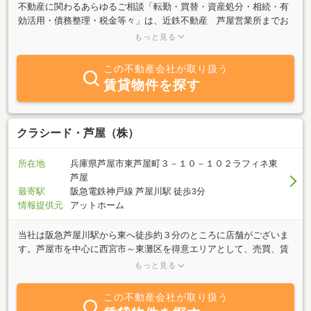
不動産に関わるあらゆるご相談「転勤・買替・資産処分・相続・有
効活用・債務整理・税金等々」は、近鉄不動産 芦屋営業所までお
気軽にお問い合わせください。不動産のプロが丁寧にアドバイスさ
もっと見る
せていただきます。
この不動産会社が取り扱う
賃貸物件を探す
クラシード・芦屋（株）
所在地
兵庫県芦屋市東芦屋町３－１０－１０２ラフィネ東
芦屋
最寄駅
阪急電鉄神戸線 芦屋川駅 徒歩3分
情報提供元
アットホーム
当社は阪急芦屋川駅から東へ徒歩約３分のところに店舗がございま
す。芦屋市を中心に西宮市～東灘区を得意エリアとして、売買、賃
貸の仲介業務、リフォーム業務を行っております。特に芦屋浜シー
もっと見る
サイドタウンの賃貸仲介を特ににしております。お気軽に御来店下
さい。心よりお待ちしております。
この不動産会社が取り扱う