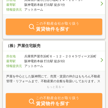
最寄駅
阪神電鉄本線 打出駅 徒歩1分
情報提供元
アットホーム
この不動産会社が取り扱う
賃貸物件を探す
（株）芦屋住宅販売
所在地
兵庫県芦屋市浜町６－１２－２０４ラヴィーヌ浜町
最寄駅
阪神電鉄本線 打出駅 徒歩5分
情報提供元
アットホーム
芦屋を中心とした阪神間にて、売買・賃貸の仲介はもちろん不動産
管理・リフォームまで、不動産業の全般を取扱いしております。ス
タッフは全員が宅地建物取引士（うち２名は二級建築士）。不動産
もっと見る
だけではなく、リフォームのご相談も承ります。まずはお電話・メ
ールにてお問合せください！
この不動産会社が取り扱う
賃貸物件を探す