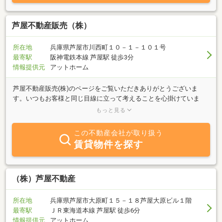
芦屋不動産販売（株）
所在地
兵庫県芦屋市川西町１０－１－１０１号
最寄駅
阪神電鉄本線 芦屋駅 徒歩3分
情報提供元
アットホーム
芦屋不動産販売(株)のページをご覧いただきありがとうございま
す。いつもお客様と同じ目線に立って考えることを心掛けていま
す。どんな些細なお悩み事でも一度お気軽にご相談下さい。お待ち
もっと見る
しております。
この不動産会社が取り扱う
賃貸物件を探す
（株）芦屋不動産
所在地
兵庫県芦屋市大原町１５－１８芦屋大原ビル１階
最寄駅
ＪＲ東海道本線 芦屋駅 徒歩6分
情報提供元
アットホーム