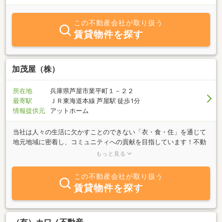
この不動産会社が取り扱う
賃貸物件を探す
加茂屋（株）
所在地
兵庫県芦屋市業平町１－２２
最寄駅
ＪＲ東海道本線 芦屋駅 徒歩1分
情報提供元
アットホーム
当社は人々の生活に欠かすことのできない「衣・食・住」を通じて
地元地域に密着し、コミュニティへの貢献を目指しています！不動
産事業を通し地域に密着した住まいの提供のため、売買から賃貸に
もっと見る
関するすべての仲介業務を行っております。不動産のことならなん
でもご相談ください！！スタッフ一同、皆様のご来店を心よりお待
この不動産会社が取り扱う
ちしております。
賃貸物件を探す