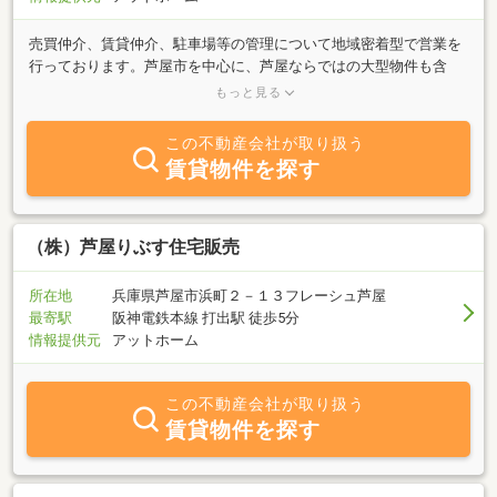
売買仲介、賃貸仲介、駐車場等の管理について地域密着型で営業を
行っております。芦屋市を中心に、芦屋ならではの大型物件も含
め、不動産探しをお手伝い致します。お客様のニーズにあった物件
もっと見る
をご紹介させて頂けるよう、社員一同、誠心誠意、真面目にコツコ
ツと努力して参ります。まずは「芦屋不動産」まで、ご連絡、ご来
この不動産会社が取り扱う
店お待ち申し上げております。
賃貸物件を探す
（株）芦屋りぶす住宅販売
所在地
兵庫県芦屋市浜町２－１３フレーシュ芦屋
最寄駅
阪神電鉄本線 打出駅 徒歩5分
情報提供元
アットホーム
この不動産会社が取り扱う
賃貸物件を探す