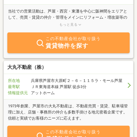
当社での営業活動は、芦屋・西宮・東灘を中心に阪神間をエリアと
して、売買・賃貸の仲介・管理をメインにリフォーム・増改築等の
幅広い業務を手掛けています。スタッフは女性を中心に親切な対応
もっと見る
でお客様のご希望・ご相談を賜っていますので、どんな小さな事で
もお気軽にご来店・ご相談下さい。皆様のお越しをスタッフ一同、
この不動産会社が取り扱う
心よりお待ちいたしております。
賃貸物件を探す
大丸不動産（株）
所在地
兵庫県芦屋市大原町２－６－１１５ラ・モール芦屋
最寄駅
ＪＲ東海道本線 芦屋駅 徒歩3分
情報提供元
アットホーム
1973年創業、芦屋市の大丸不動産は、不動産売買・賃貸、駐車場管
理に加え、店舗・事務所の仲介も多数手掛ける地元密着企業です。
信頼と実績でお客様のニーズに応えます。
この不動産会社が取り扱う