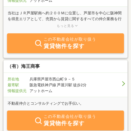
情報提供元
アットホーム
当社はＪＲ芦屋駅南へ約２００Ｍに位置し、芦屋市を中心に阪神間
を得意エリアとして、売買から賃貸に関するすべての仲介業務を行
っております。又生活至便に至るまでトータルにサポート致しま
もっと見る
す。お気軽に御来店下さい。スタッフ一同心よりお待ちしておりま
す。
この不動産会社が取り扱う
賃貸物件を探す
（有）海王商事
所在地
兵庫県芦屋市西山町９－５
最寄駅
阪急電鉄神戸線 芦屋川駅 徒歩2分
情報提供元
アットホーム
不動産仲介とコンサルティングでお手伝い。
この不動産会社が取り扱う
賃貸物件を探す