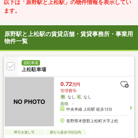
以下は「原野駅と上松駅」の物件情報を表示してい
ます。
原野駅と上松駅の賃貸店舗・賃貸事務所・事業用
物件一覧
貸駐車場
上松駐車場
0.72
万円
管理費等-
なし
なし
面積
-
中央本線 上松駅 徒歩12分
長野県木曽郡上松町大字上松
即引き渡し可
駅から徒歩15分以内