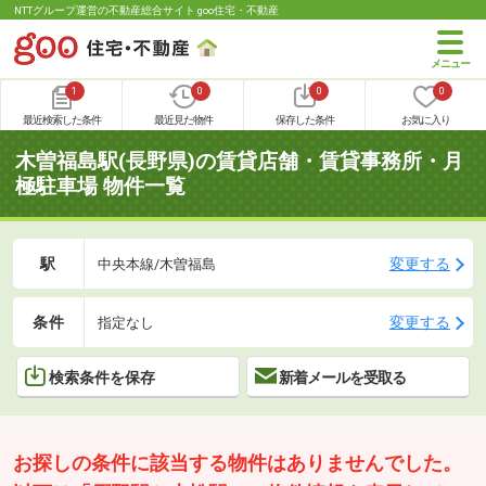
NTTグループ運営の不動産総合サイト goo住宅・不動産
1
0
0
0
最近検索した条件
最近見た物件
保存した条件
お気に入り
木曽福島駅(長野県)の賃貸店舗・賃貸事務所・月
極駐車場 物件一覧
駅
変更する
中央本線/木曽福島
条件
変更する
指定なし
検索条件を保存
新着メールを受取る
お探しの条件に該当する物件はありませんでした。