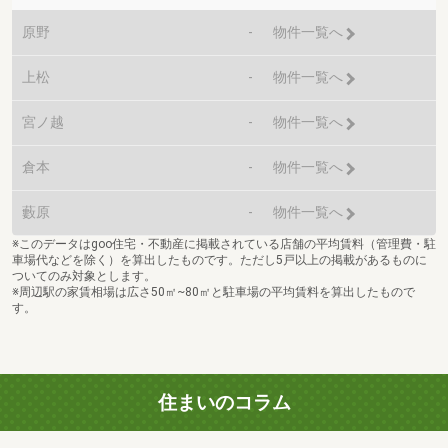
原野
-
物件一覧へ
上松
-
物件一覧へ
宮ノ越
-
物件一覧へ
倉本
-
物件一覧へ
藪原
-
物件一覧へ
※このデータはgoo住宅・不動産に掲載されている店舗の平均賃料（管理費・駐
車場代などを除く）を算出したものです。ただし5戸以上の掲載があるものに
ついてのみ対象とします。
※周辺駅の家賃相場は広さ50㎡~80㎡と駐車場の平均賃料を算出したもので
す。
住まいのコラム