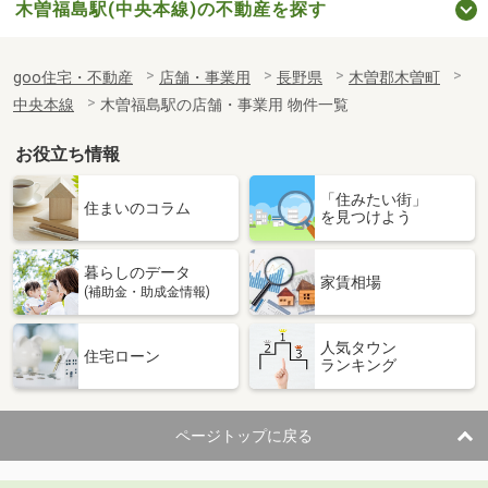
木曽福島駅(中央本線)の不動産を探す
goo住宅・不動産
店舗・事業用
長野県
木曽郡木曽町
中央本線
木曽福島駅の店舗・事業用 物件一覧
お役立ち情報
「住みたい街」
住まいのコラム
を見つけよう
暮らしのデータ
家賃相場
(補助金・助成金情報)
人気タウン
住宅ローン
ランキング
ページトップに戻る