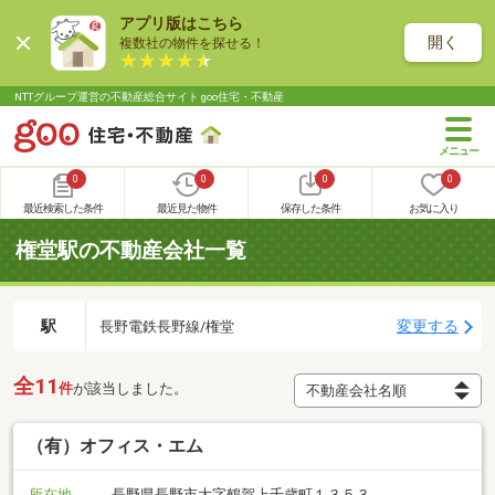
アプリ版はこちら
開く
複数社の物件を探せる！
NTTグループ運営の不動産総合サイト goo住宅・不動産
0
0
0
0
最近検索した条件
最近見た物件
保存した条件
お気に入り
権堂駅の不動産会社一覧
駅
変更する
長野電鉄長野線/権堂
全11
件
が該当しました。
（有）オフィス・エム
所在地
長野県長野市大字鶴賀上千歳町１３５３