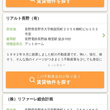
賃貸物件を探す
でありたいと考えております。当店は町のイベントにも積極的に参
加しております。インターネットだけでは知り得ない、地場の不動
産屋としての長い人脈があるからこその情報提供と、現代のネット
ワークを活かした情報提供が共にご好評を頂いております。また、
リアルト長野（有）
社員は宅地建物取引主任士を持っており、社長は他にも不動産コン
サルティングマスター及び太陽光発電アドバイザーの資格もあり、
所在地
長野県長野市大字鶴賀田町２０５６柳町ビル１０２
多くの幅広いご相談にも応じております。査定依頼も完全無料で行
号室
っております。わかりやすい資料を持ってご説明をさせて頂いてお
最寄駅
長野電鉄長野線 権堂駅 徒歩10分
りますので、まずはお気軽にお話をお聞かせくださいませ。
情報提供元
アットホーム
１９９２年９月に創業しました町の不動産屋です。怖い、強引、偉
そう、そんな負のイメージがつきまとう不動産業を少しでも身近に
感じていただけるようにお客様の立場にたってお部屋探しのお手伝
もっと見る
いをさせていただいております。イタリアのヴェネツィアには「リ
アルト橋」という有名な橋はがあります。正しく不動産業は貸す人
この不動産会社が取り扱う
と借りる人の橋渡しをさせていただくのが仕事です。リアルト長野
賃貸物件を探す
は橋渡しをする不動産会社であることを常に心に秘めて仕事をさせ
ていただきます。おやじ２人だけのおやじ不動産でしたが、若い社
員が１人加わり平均年齢が若返り、今まで以上にお客様へのお力添
えをさせて頂きます。
（株）リファーレ総合計画
所在地
長野県長野市大字長野東町１４２－２ＳＨＩＮＫＯ