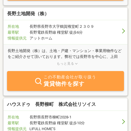
長野土地開発（株）
所在地
長野県長野市大字鶴賀権堂町２３０９
最寄駅
長野電鉄長野線 権堂駅 徒歩6分
情報提供元
アットホーム
長野土地開発（株）は、土地・戸建・マンション・事業用物件など
をご紹介させて頂いております。弊社では長野市を中心に、上田
市、須坂市、千曲市など幅広いエリアを取り扱っております。不動
もっと見る
産の売買は人生にそう何度もある事ではございません。そんなお客
様の不安を解消しながら、一人一人に合ったご提案をさせて頂くよ
この不動産会社が取り扱う
う努めてまいります。弊社では知識や経験が豊富なスタッフが親身
賃貸物件を探す
になり、お手伝いを致しますのでお任せください。 建築会社や金融
機関のご紹介や、火災保険、リフォーム、相続関係などのご相談を
受け付けております。手間のかかる書類作成や、現場での立会い
等、お客様の手間を最小限にする努力をしております。不動産のこ
ハウスドゥ 長野柳町 株式会社リソイス
となら 長野土地開発（株） にお任せください。
所在地
長野県長野市柳町2028-1
最寄駅
長野電鉄長野線 権堂駅 徒歩10分
情報提供元
LIFULL HOME'S