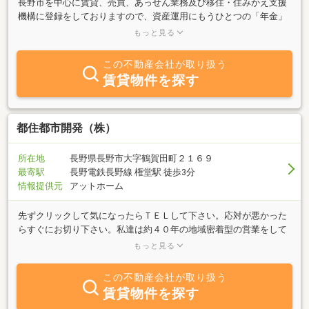
長野市を中心に賃貸、売買、あっせん業務及び移住・住みかえ支援
機構に登録をしておりますので、資産運用にもうひとつの「年金」
として安心した老後をお考えにと新しい不動産のあり方を追求して
もっと見る
おります。
この不動産会社が取り扱う
賃貸物件を探す
都住都市開発（株）
所在地
長野県長野市大字鶴賀田町２１６９
最寄駅
長野電鉄長野線 権堂駅 徒歩3分
情報提供元
アットホーム
先ずクリックして気になったらＴＥＬして下さい。応対が悪かった
らすぐにお切り下さい。私達は約４０年の地域密着型の営業をして
おります。キャリアの女性スタッフが親切に応対するはずです。あ
もっと見る
なたの夢をご一緒に叶えます。
この不動産会社が取り扱う
賃貸物件を探す