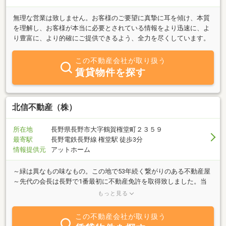
無理な営業は致しません。お客様のご要望に真摯に耳を傾け、本質
を理解し、お客様が本当に必要とされている情報をより迅速に、よ
り豊富に、より的確にご提供できるよう、全力を尽くしています。
この不動産会社が取り扱う
賃貸物件を探す
北信不動産（株）
所在地
長野県長野市大字鶴賀権堂町２３５９
最寄駅
長野電鉄長野線 権堂駅 徒歩3分
情報提供元
アットホーム
～緑は異なもの味なもの。この地で53年続く繋がりのある不動産屋
～先代の会長は長野で1番最初に不動産免許を取得致しました。当
社は賃貸・売買の仲介を主に行っております。現在は、昔と変わっ
もっと見る
てネット社会となり空き情報もお客様で調べればだいたいのことは
わかるようになりました。そんな中で当店は顔と顔を合わせて話す
この不動産会社が取り扱う
からこそ出てくる情報や、人と人との繋がりを大切にしていくお店