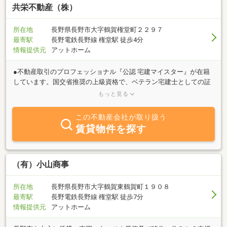
共栄不動産（株）
所在地
長野県長野市大字鶴賀権堂町２２９７
最寄駅
長野電鉄長野線 権堂駅 徒歩4分
情報提供元
アットホーム
●不動産取引のプロフェッショナル『公認 宅建マイスター』が在籍
しています。国交省推奨の上級資格で、ベテラン宅建士としての証
明です。●不動産の総合アドバイザー『公認 不動産コンサルティン
もっと見る
グマスター』が、お客さまからのさまざまなご相談に誠実にお応え
しています。●「相続」から「空き家」、「お金」、「有効活用」
この不動産会社が取り扱う
まで、はば広い相談が、安心してできます。 〇『2級FP技能士』
賃貸物件を探す
（AFP）として、不動産のお金の話は、くわしく説明しています。
不動産の取得・相続は、家族のライフプランの中で考えましょ
う。 〇円滑・円満な相続は、『上級相続アドバイザー』にご相談
ください。これからの時代は、長寿化・少子化等により、家族信託
（有）小山商事
の利用など資産の管理が重要です。 〇当社の『住宅診断』は、
『ホームインスペクション＋ぷらす』です。中古住宅の総合診断で
所在地
長野県長野市大字鶴賀東鶴賀町１９０８
す（傷み等の建物調査、権利関係、ライフライン、道路など）。
最寄駅
長野電鉄長野線 権堂駅 徒歩7分
〇空き家の利活用や処分について、『空き家相談士』が総合的なア
情報提供元
アットホーム
ドバイスをしています。まずは、しっかり資産管理して、空き家を
出さないようにしましょう。