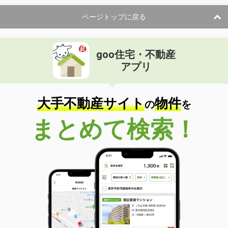
ページトップに戻る
goo住宅・不動産
アプリ
大手不動産サイト
物件
の
を
まとめて検索！