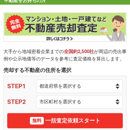
不動産をお持ちの方
大手から地域密着企業までの
全国約2,500社
が周辺の売出事
例や公示地価等のデータを参考に査定価格を算出します。
売却する不動産の住所を選択
STEP1
STEP2
一括査定依頼スタート
無料