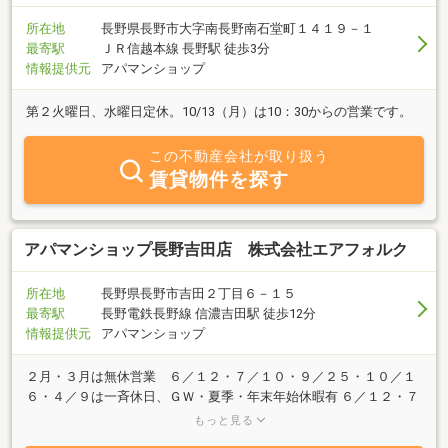
所在地
長野県長野市大字南長野南石堂町１４１９－１
最寄駅
ＪＲ信越本線 長野駅 徒歩3分
情報提供元
アパマンショップ
第２火曜日、水曜日定休。10/13（月）は10：30からの営業です。
この不動産会社が取り扱う
賃貸物件を探す
アパマンショップ長野吉田店 株式会社エアフォルク
所在地
長野県長野市吉田２丁目６－１５
最寄駅
長野電鉄長野線 信濃吉田駅 徒歩12分
情報提供元
アパマンショップ
２月・３月は無休営業 ６／１２・７／１０・９／２５・１０／１
６・４／９は一斉休日、ＧＷ・夏季・年末年始休暇有 ６／１２・７
／１０・９／２５・１０／１６・４／９は一斉休日、ＧＷ・夏季・
もっと見る
年末年始