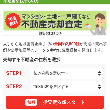
不動産をお持ちの方
大手から地域密着企業までの
全国約2,500社
が周辺の売出事
例や公示地価等のデータを参考に査定価格を算出します。
売却する不動産の住所を選択
STEP1
STEP2
一括査定依頼スタート
無料