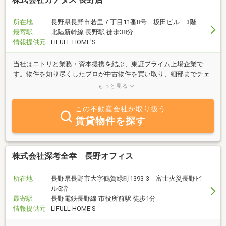
所在地
長野県長野市若里７丁目11番8号 坂田ビル 3階
最寄駅
北陸新幹線 長野駅 徒歩38分
情報提供元
LIFULL HOME'S
当社はニトリと業務・資本提携を結ぶ、東証プライム上場企業で
す。物件を知り尽くしたプロが中古物件を買い取り、細部までチェ
ックし、自社規格に沿って丁寧にリフォームしているので、ご購入
もっと見る
後も安心が続きます。
この不動産会社が取り扱う
賃貸物件を探す
株式会社深考全幸 長野オフィス
所在地
長野県長野市大字鶴賀緑町1393-3 富士火災長野ビ
ル5階
最寄駅
長野電鉄長野線 市役所前駅 徒歩1分
情報提供元
LIFULL HOME'S