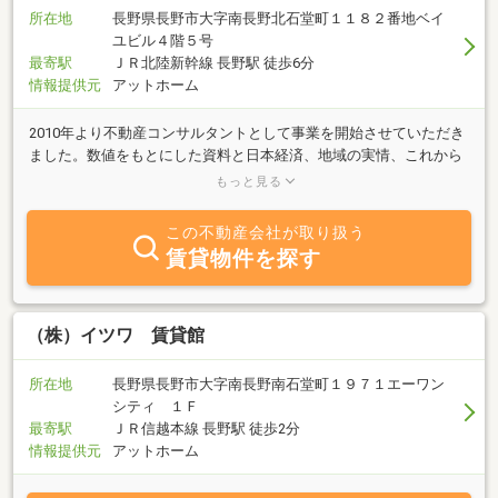
所在地
長野県長野市大字南長野北石堂町１１８２番地ベイ
ユビル４階５号
最寄駅
ＪＲ北陸新幹線 長野駅 徒歩6分
情報提供元
アットホーム
2010年より不動産コンサルタントとして事業を開始させていただき
ました。数値をもとにした資料と日本経済、地域の実情、これから
の見通しなどを総合的にお伝えさせていただき、進め方をお客様と
もっと見る
一緒に考えます。売る、買う、貸す、借りる、これらの法律行為を
おこなったときに必要な事柄等についてわかりやすく説明させてい
この不動産会社が取り扱う
ただきます。 安全な取引を第一とさせていただきます。当店は完
賃貸物件を探す
全予約制となり、ご相談中も1組さま限定となります。 また、お
身体の不自由な方、体力に自信のない方のために訪問もさせていた
だいております。お気軽にお声がけくださいませ。
（株）イツワ 賃貸館
所在地
長野県長野市大字南長野南石堂町１９７１エーワン
シティ １Ｆ
最寄駅
ＪＲ信越本線 長野駅 徒歩2分
情報提供元
アットホーム