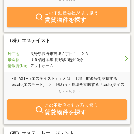
さい。ご案内は無料です。
この不動産会社が取り扱う
賃貸物件を探す
（株）エステイスト
所在地
長野県長野市若里２丁目１－２３
最寄駅
ＪＲ信越本線 長野駅 徒歩13分
情報提供元
アットホーム
「ESTASTE（エステイスト）」とは、土地、財産等を意味する
「estate(エステート)」と、味わう・風味を意味する「taste(テイス
ト)」を組み合わせた造語です。皆様とじっくり会話をして、素敵な
もっと見る
お住まいや不動産活用を実現しましょう。当社は、土地・住宅・マ
ンションの査定・売買・仲介・買取・分譲、お住まいに関わるお手
この不動産会社が取り扱う
伝いを幅広く行っております。又、不動産の有効活用の企画・提案
賃貸物件を探す
も承ります。是非、お気軽にお問合せ下さい。
（有）エステートエージェント