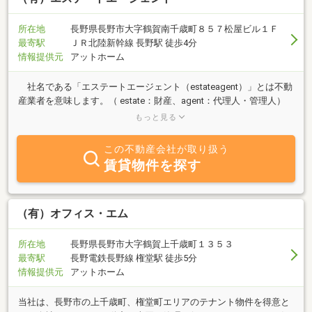
所在地
長野県長野市大字鶴賀南千歳町８５７松屋ビル１Ｆ
最寄駅
ＪＲ北陸新幹線 長野駅 徒歩4分
情報提供元
アットホーム
社名である「エステートエージェント（estateagent）」とは不動
産業者を意味します。（ estate：財産、agent：代理人・管理人）
当社は、〈気軽に安心して相談できる不動産会社〉をモットーに、
もっと見る
不動産の売買・賃貸等の取引全般はもとより、ご所有不動産の有効
利用、ならび管理・運用等のマネジメントを、お客様の様々なニー
この不動産会社が取り扱う
ズに対応しながら、それら業務を遂行してまいります。 どうぞお
賃貸物件を探す
気軽にご相談ください。
（有）オフィス・エム
所在地
長野県長野市大字鶴賀上千歳町１３５３
最寄駅
長野電鉄長野線 権堂駅 徒歩5分
情報提供元
アットホーム
当社は、長野市の上千歳町、権堂町エリアのテナント物件を得意と