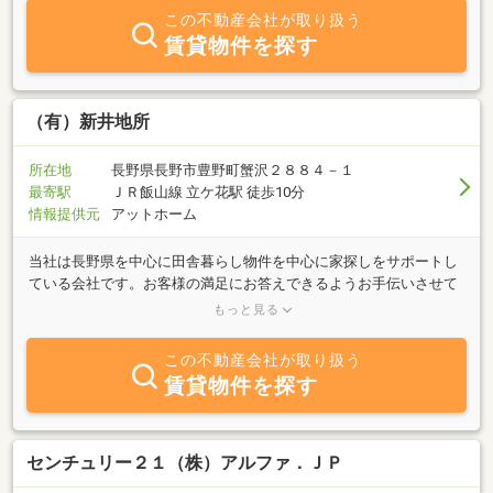
この不動産会社が取り扱う
賃貸物件を探す
（有）新井地所
所在地
長野県長野市豊野町蟹沢２８８４－１
最寄駅
ＪＲ飯山線 立ケ花駅 徒歩10分
情報提供元
アットホーム
当社は長野県を中心に田舎暮らし物件を中心に家探しをサポートし
ている会社です。お客様の満足にお答えできるようお手伝いさせて
頂きます。長野で田舎暮らしをお考えの皆様からのお問い合わせを
もっと見る
お待ちしております。
この不動産会社が取り扱う
賃貸物件を探す
センチュリー２１（株）アルファ．ＪＰ