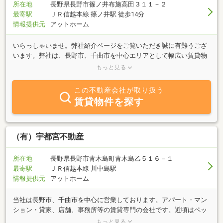
所在地
長野県長野市篠ノ井布施高田３１１－２
最寄駅
ＪＲ信越本線 篠ノ井駅 徒歩14分
情報提供元
アットホーム
いらっしゃいませ。弊社紹介ページをご覧いただき誠に有難うござ
います。弊社は、長野市、千曲市を中心エリアとして幅広い賃貸物
件、売買物件のご紹介をしております。アパート、貸家、テナン
もっと見る
ト、倉庫、売買住宅など賃貸やご購入、あるいは不動産活用に関す
るご相談がございましたらお気軽にご連絡下さい。社員には「1級
この不動産会社が取り扱う
フィナンシャル・プランニング技能士」もおりますので、他社とは
賃貸物件を探す
違ったご提案も出来るかと存じます。尚、自社ホームページでは、
お客様がネット上で極力物件の絞込みが出来るよう努力しておりま
す。一度ご覧いただければ幸いです。http://www.ingrid-web.com
（有）宇都宮不動産
所在地
長野県長野市青木島町青木島乙５１６－１
最寄駅
ＪＲ信越本線 川中島駅
情報提供元
アットホーム
当社は長野市、千曲市を中心に営業しております。アパート・マン
ション・貸家、店舗、事務所等の賃貸専門の会社です。近頃はペッ
トと住める物件を多数取り扱っておりますので、お気軽にお電話下
もっと見る