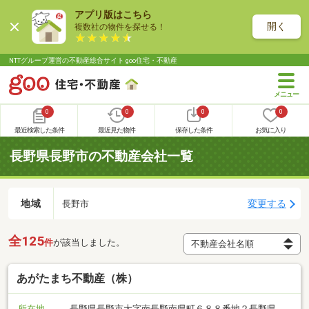
アプリ版はこちら
開く
複数社の物件を探せる！
NTTグループ運営の不動産総合サイト goo住宅・不動産
0
0
0
0
最近検索した条件
最近見た物件
保存した条件
お気に入り
長野県長野市の不動産会社一覧
地域
変更する
長野市
全125
件
が該当しました。
あがたまち不動産（株）
所在地
長野県長野市大字南長野南県町６８８番地２長野県