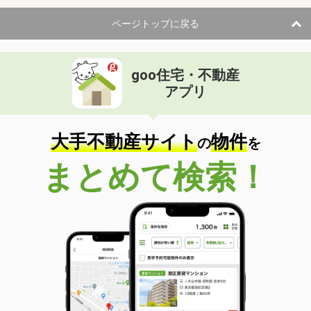
ページトップに戻る
goo住宅・不動産
アプリ
大手不動産サイト
物件
の
を
まとめて検索！