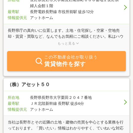
婦人会館１階
最寄駅
長野電鉄長野線 市役所前駅 徒歩12分
情報提供元
アットホーム
長野県庁の真向いに位置します。土地・住宅探し・空家・空地売
却・賃貸・買取など、なんでもお気軽にご相談ください。私はハウ
スメーカーにて20年以上勤務させていただいた経験を元に、色々な
もっと見る
視点からのご提案ができる不動産屋です。売却査定・買取査定もお
申込みから2日以内にはご返答させていただけますので、是非お申
この不動産会社が取り扱う
し込みください。契約日に同時決済も可能です。
賃貸物件を探す
（株）アセット５０
所在地
長野県長野市大字栗田２０４７番地
最寄駅
ＪＲ北陸新幹線 長野駅 徒歩6分
情報提供元
アットホーム
当社は長野市とその近隣の土地・建物の売買を中心とする業務を行
っております。「買いたい」情報はわかりやすく、ていねいな対応