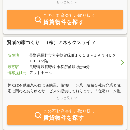
を心掛けております。地主さん向けの土地活用の企画・提案も実績
もっと見る
を重ねております。是非、ご相談下さい。
この不動産会社が取り扱う
賃貸物件を探す
賢者の家づくり （株）アネックスライフ
所在地
長野県長野市大字鶴賀緑町１６１８－１ＡＮＮＥＸ
ＢＬＤ２階
最寄駅
長野電鉄長野線 市役所前駅 徒歩4分
情報提供元
アットホーム
弊社は不動産業の他に保険業、住宅ローン業、建築会社紹介業と住
宅に関わるあらゆるサービスを提供しております。「住宅ローン融
資実績は2,000件以上」多くのお客様の住宅購入をお手伝いさせてい
もっと見る
ただいております。土地探しから住宅会社のご紹介までご案内（提
携会社30社以上）。中古住宅購入とリフォームのご提案もしており
この不動産会社が取り扱う
ます。不動産でお困りのことや物件購入後の家計の見直し、住宅ロ
賃貸物件を探す
ーンの相談など何でもご相談ください。現在お持ちの自宅・土地の
売却や住み替え、相続時の売却相談も承っております。