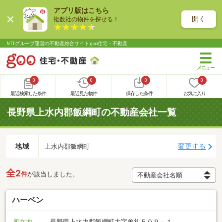
アプリ版はこちら
開く
複数社の物件を探せる！
NTTグループ運営の不動産総合サイト goo住宅・不動産
0
0
0
0
最近検索した条件
最近見た物件
保存した条件
お気に入り
長野県上水内郡飯綱町の不動産会社一覧
地域
変更する
上水内郡飯綱町
全2
件
が該当しました。
ハーベン
所在地
長野県上水内郡飯綱町大字牟礼５０９－１