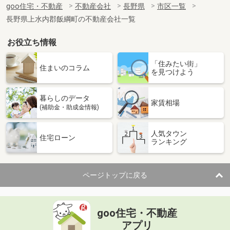
goo住宅・不動産
不動産会社
長野県
市区一覧
長野県上水内郡飯綱町の不動産会社一覧
お役立ち情報
「住みたい街」
住まいのコラム
を見つけよう
暮らしのデータ
家賃相場
(補助金・助成金情報)
人気タウン
住宅ローン
ランキング
ページトップに戻る
goo住宅・不動産
アプリ