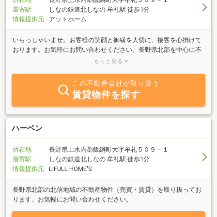
最寄駅
しなの鉄道北しなの 牟礼駅 徒歩1分
情報提供元
アットホーム
いらっしゃいませ。お客様の笑顔と御縁を大切に、接客を心掛けて
おります。お気軽にお問い合わせください。長野県北部を中心に不
動産売買、賃貸、管理業務を行っております。牟礼駅より徒歩１分
もっと見る
に店舗がございます。お気軽にお立ち寄りください。
この不動産会社が取り扱う
賃貸物件を探す
ハーベン
所在地
長野県上水内郡飯綱町大字牟礼５０９－１
最寄駅
しなの鉄道北しなの 牟礼駅 徒歩1分
情報提供元
LIFULL HOME'S
長野県北部の北信地域の不動産物件（売買・賃貸）を取り扱ってお
ります。お気軽にお問い合わせください。