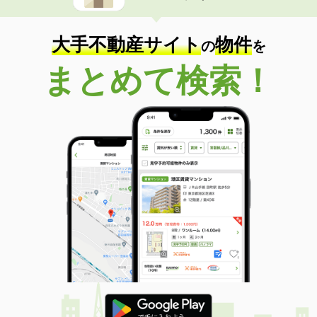
大手不動産サイト
物件
の
を
まとめて検索！