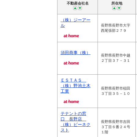
不動産会社名
所在地
（株）ジーアー
ル
長野県長野市大字
西尾張部２７９
須田商事（株）
長野県長野市中越
２丁目３７－３１
ＥＳＴＡＳ
（株）野池土木
長野県長野市稲田
工業
３丁目３５－１０
テナントの窓
口 長野店
長野県長野市吉田
（株）ピーネク
３丁目６番２４号
スト
１階