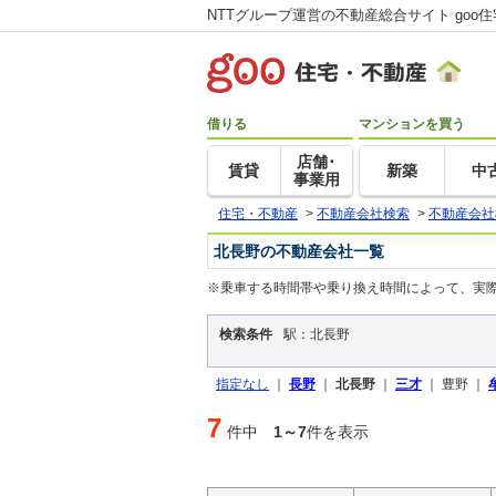
NTTグループ運営の不動産総合サイト goo
借りる
マンションを買う
店舗･
賃貸
新築
中
事業用
住宅・不動産
>
不動産会社検索
>
不動産会社
北長野の不動産会社一覧
※乗車する時間帯や乗り換え時間によって、実
検索条件
駅：北長野
指定なし
｜
長野
｜
北長野
｜
三才
｜
豊野 ｜
7
件中
1～7
件を表示