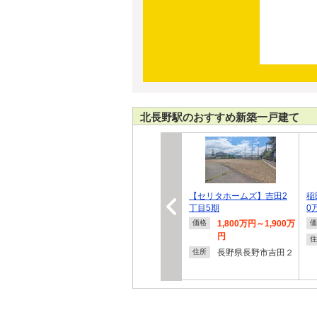
北長野駅のおすすめ新築一戸建て
【セリタホームズ】吉田2
稲
丁目5期
0
1,800万円～1,900万
価格
価
円
住
長野県長野市吉田２
住所