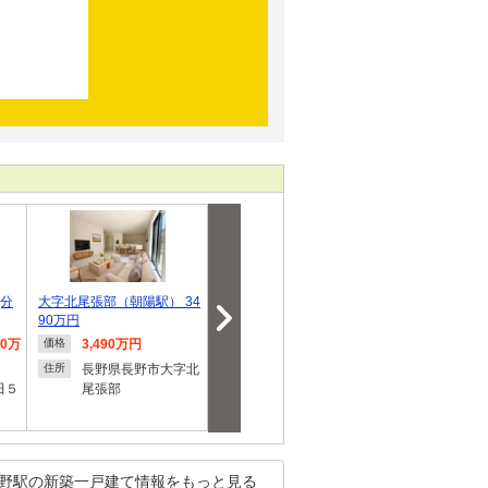
(分
大字北尾張部（朝陽駅） 34
大字北尾張部（朝陽駅） 34
大字西尾張部
90万円
90万円
駅） 3580万円
50万
3,490万円
3,490万円
3,580
価格
価格
価格
長野県長野市大字北
長野県長野市大字北
長野県
住所
住所
住所
田５
尾張部
尾張部
尾張部
野駅の新築一戸建て情報をもっと見る