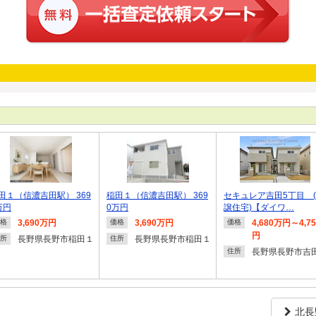
田１（信濃吉田駅） 369
稲田１（信濃吉田駅） 369
セキュレア吉田5丁目 
万円
0万円
譲住宅)【ダイワ…
3,690万円
3,690万円
4,680万円～4,7
格
価格
価格
円
長野県長野市稲田１
長野県長野市稲田１
所
住所
長野県長野市吉
住所
北長