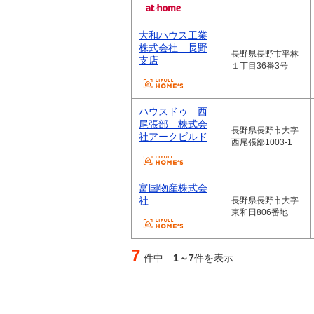
大和ハウス工業
株式会社 長野
長野県長野市平林
支店
１丁目36番3号
ハウスドゥ 西
尾張部 株式会
長野県長野市大字
社アークビルド
西尾張部1003-1
富国物産株式会
社
長野県長野市大字
東和田806番地
7
件中
1～7
件を表示