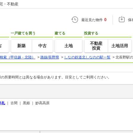
住宅・不動産
0
最近見た物件
保
一戸建てを買う
建てる
投資する
不動産
古
新築
中古
土地
土地活用
投資
検索（甲信越・北陸）
>
路線/長野県
>
しなの鉄道北しなのの駅一覧
>
北長野駅
際の所要時間とは異なる場合があります。目安としてご利用ください。
牟礼
｜
古間 ｜
黒姫 ｜
妙高高原