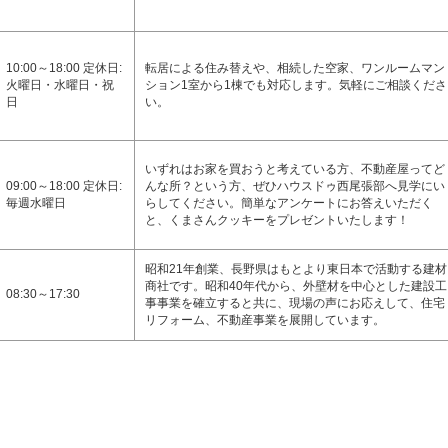
10:00～18:00 定休日:
転居による住み替えや、相続した空家、ワンルームマン
火曜日・水曜日・祝
ション1室から1棟でも対応します。気軽にご相談くださ
日
い。
いずれはお家を買おうと考えている方、不動産屋ってど
09:00～18:00 定休日:
んな所？という方、ぜひハウスドゥ西尾張部へ見学にい
毎週水曜日
らしてください。簡単なアンケートにお答えいただく
と、くまさんクッキーをプレゼントいたします！
昭和21年創業、長野県はもとより東日本で活動する建材
商社です。昭和40年代から、外壁材を中心とした建設工
08:30～17:30
事事業を確立すると共に、現場の声にお応えして、住宅
リフォーム、不動産事業を展開しています。