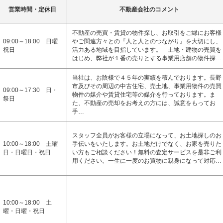
営業時間・定休日
不動産会社のコメント
不動産の売買・賃貸の物件探し、お取引をご縁にお客様
09:00～18:00 日曜
やご関連方々との『人と人とのつながり』を大切にし、
祝日
活力ある地域を目指しています。 土地・建物の売買を
はじめ、弊社が１番の売りとする事業用店舗の物件探…
当社は、お陰様で４５年の実績を積んでおります。長野
市及びその周辺の中古住宅、売土地、事業用物件の売買
09:00～17:30 日・
物件の媒介や賃貸住宅等の媒介を行っております。ま
祭日
た、不動産の売却をお考えの方には、誠意をもってお
手…
スタッフ全員がお客様の立場になって、お土地探しのお
10:00～18:00 土曜
手伝いをいたします。お土地だけでなく、お家を売りた
日・日曜日・祝日
い方もご相談ください！無料の査定サービスを是非ご利
用ください。一生に一度のお買物に親身になって対応…
10:00～18:00 土
曜・日曜・祝日