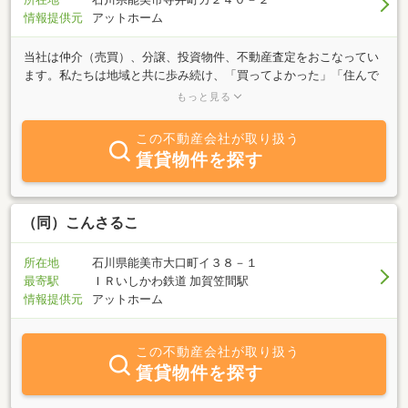
情報提供元
アットホーム
当社は仲介（売買）、分譲、投資物件、不動産査定をおこなってい
ます。私たちは地域と共に歩み続け、「買ってよかった」「住んで
よかった」とお客様にご満足いただけるような住みよい街づくりを
もっと見る
おこなっています。
この不動産会社が取り扱う
賃貸物件を探す
（同）こんさるこ
所在地
石川県能美市大口町イ３８－１
最寄駅
ＩＲいしかわ鉄道 加賀笠間駅
情報提供元
アットホーム
この不動産会社が取り扱う
賃貸物件を探す