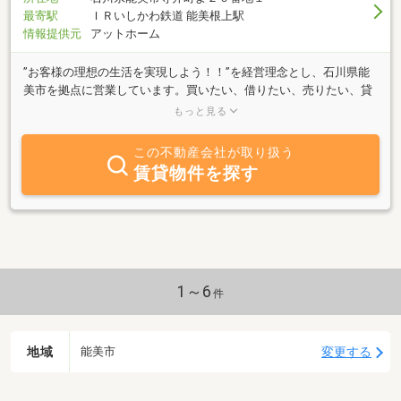
最寄駅
ＩＲいしかわ鉄道 能美根上駅
情報提供元
アットホーム
”お客様の理想の生活を実現しよう！！”を経営理念とし、石川県能
美市を拠点に営業しています。買いたい、借りたい、売りたい、貸
したいなど不動産に関わることは、何でもお気軽にお問い合わせ下
もっと見る
さい!!スタッフ一同、お客様のご来店を心よりお待ちしております。
能美市、小松市エリアの情報は当社にお任せ下さい！人と住まい
この不動産会社が取り扱う
と・・・だいすきレント
賃貸物件を探す
1～6
件
地域
変更する
能美市