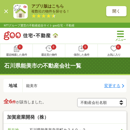
アプリ版はこちら
開く
複数社の物件を探せる！
NTTグループ運営の不動産総合サイト goo住宅・不動産
0
0
0
0
最近検索した条件
最近見た物件
保存した条件
お気に入り
石川県能美市の不動産会社一覧
地域
変更する
能美市
全6
件
が該当しました。
加賀産業開発（株）
所在地
石川県能美市寺井町カ２４０－２