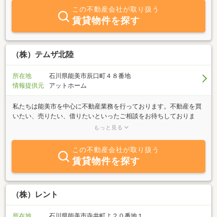
この不動産会社が取り扱う
賃貸物件を探す
（株）テムザ北陸
所在地
石川県能美市辰口町４８番地
情報提供元
アットホーム
私たちは能美市を中心に不動産業務を行っております。不動産を買
いたい、売りたい、借りたいといったご相談をお待ちしておりま
す。また当社では建築も行っておりますので、家を建てたい、リフ
もっと見る
ォームしたいといったご相談もお待ちしております。まずはお気軽
にお問合せ下さい！
この不動産会社が取り扱う
賃貸物件を探す
（株）レント
所在地
石川県能美市寺井町よ２０番地１