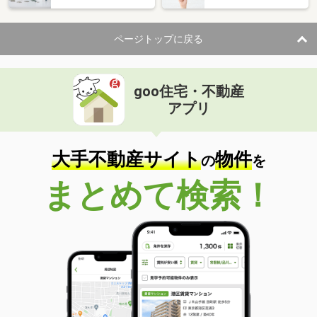
ページトップに戻る
goo住宅・不動産
アプリ
大手不動産サイト
物件
の
を
まとめて検索！