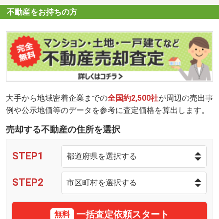
不動産をお持ちの方
大手から地域密着企業までの
全国約2,500社
が周辺の売出事
例や公示地価等のデータを参考に査定価格を算出します。
売却する不動産の住所を選択
STEP1
STEP2
一括査定依頼スタート
無料