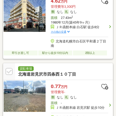
4.62
万円
管理費等3,300円
なし
なし
2
面積
27.43m
1980年12月(築45年9ヶ月)
ＪＲ函館本線 白石駅 徒歩8分
その他の交通
北海道札幌市白石区平和通２丁目
南
即引き渡し可
駅から徒歩10分以内
2階以上
貸駐車場
北海道岩見沢市四条西１０丁目
0.77
万円
管理費等-
なし
なし
面積
-
ＪＲ函館本線 岩見沢駅 徒歩10分