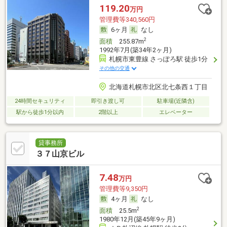
119.20
万円
管理費等340,560円
6ヶ月
なし
2
面積
255.87m
1992年7月(築34年2ヶ月)
札幌市東豊線 さっぽろ駅 徒歩1分
その他の交通
北海道札幌市北区北七条西１丁目
24時間セキュリティ
即引き渡し可
駐車場(近隣含)
駅から徒歩1分以内
2階以上
エレベーター
貸事務所
３７山京ビル
7.48
万円
管理費等9,350円
4ヶ月
なし
2
面積
25.5m
1980年12月(築45年9ヶ月)