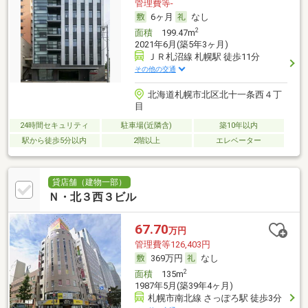
管理費等-
6ヶ月
なし
2
面積
199.47m
2021年6月(築5年3ヶ月)
ＪＲ札沼線 札幌駅 徒歩11分
その他の交通
北海道札幌市北区北十一条西４丁
目
24時間セキュリティ
駐車場(近隣含)
築10年以内
駅から徒歩5分以内
2階以上
エレベーター
貸店舗（建物一部）
Ｎ・北３西３ビル
67.70
万円
管理費等126,403円
369万円
なし
2
面積
135m
1987年5月(築39年4ヶ月)
札幌市南北線 さっぽろ駅 徒歩3分