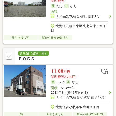
管理費等-
なし
なし
面積
-
ＪＲ函館本線 苗穂駅 徒歩17分
北海道札幌市東区北七条東１８丁
目
即引き渡し可
駅から徒歩20分以内
貸店舗（建物一部）
ＢＯＳＳ
11.88
万円
管理費等2,200円
3ヶ月
なし
2
面積
63.42m
2013年3月(築13年6ヶ月)
ＪＲ日高本線 苫小牧駅 徒歩17分
北海道苫小牧市双葉町３丁目
1階
即引き渡し可
駅から徒歩20分以内