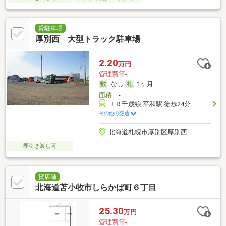
貸駐車場
厚別西 大型トラック駐車場
2.20
万円
管理費等-
なし
1ヶ月
面積
-
ＪＲ千歳線 平和駅 徒歩24分
その他の交通
北海道札幌市厚別区厚別西
即引き渡し可
貸店舗
北海道苫小牧市しらかば町６丁目
25.30
万円
管理費等-