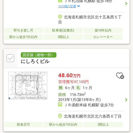
ＪＲ札沼線 札幌駅 徒歩18分
その他の交通
北海道札幌市北区北十五条西５丁
目
即引き渡し可
駐車場(近隣含)
築10年以内
駅から徒歩7分以内
2階以上
エレベーター
貸店舗（建物一部）
にしろくビル
48.60
万円
管理費等97,105円
6ヶ月
1ヶ月
2
面積
116.73m
2013年1月(築13年8ヶ月)
ＪＲ函館本線 札幌駅 徒歩7分
北海道札幌市北区北六条西６丁目
飲食店可
駅から徒歩7分以内
2階以上