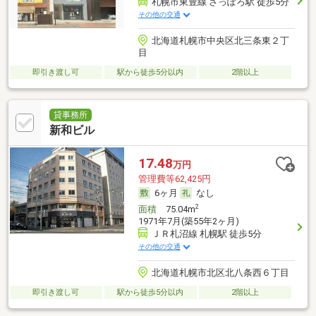
札幌市東豊線 さっぽろ駅 徒歩5分
その他の交通
北海道札幌市中央区北三条東２丁
目
即引き渡し可
駅から徒歩5分以内
2階以上
貸事務所
新和ビル
17.48
万円
管理費等62,425円
6ヶ月
なし
2
面積
75.04m
1971年7月(築55年2ヶ月)
ＪＲ札沼線 札幌駅 徒歩5分
その他の交通
北海道札幌市北区北八条西６丁目
即引き渡し可
駅から徒歩5分以内
2階以上