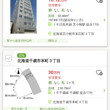
万円
管理費等-
なし
なし
2
面積
65.46m
1974年7月(築52年2ヶ月)
ＪＲ日高本線 苫小牧駅 徒歩17分
北海道苫小牧市末広町３丁目
駅から徒歩20分以内
2階以上
貸地
北海道千歳市本町３丁目
30
万円
管理費等-
なし
2ヶ月
2
面積
218.79m
ＪＲ千歳線 千歳駅 徒歩17分
北海道千歳市本町３丁目
即引き渡し可
駅から徒歩20分以内