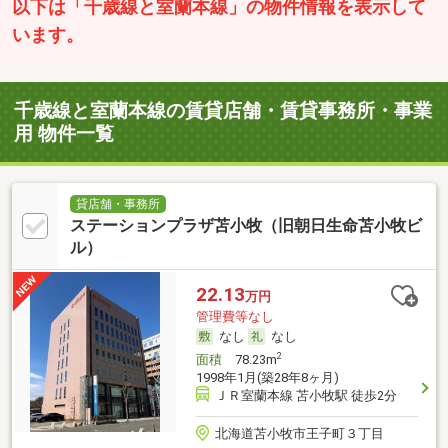
以下は「千歳線と室蘭本線」の物件情報を表示して
います。
千歳線と室蘭本線の賃貸店舗・賃貸事務所・事業
用 物件一覧
貸店舗・事務所
ステーションプラザ苫小牧（旧朝日生命苫小牧ビ
ル）
22.13
万円
管理費等なし
なし
なし
2
面積
78.23m
1998年1月(築28年8ヶ月)
ＪＲ室蘭本線 苫小牧駅 徒歩2分
北海道苫小牧市王子町３丁目