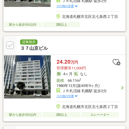
ＪＲ札沼線 札幌駅 徒歩2分
その他の交通
北海道札幌市北区北七条西２丁目
駅から徒歩5分以内
2階以上
貸事務所
３７山京ビル
24.20
万円
管理費等11,000円
4ヶ月
なし
2
面積
66.11m
1980年12月(築45年9ヶ月)
ＪＲ札沼線 札幌駅 徒歩2分
その他の交通
北海道札幌市北区北七条西２丁目
駅から徒歩5分以内
2階以上
エレベーター