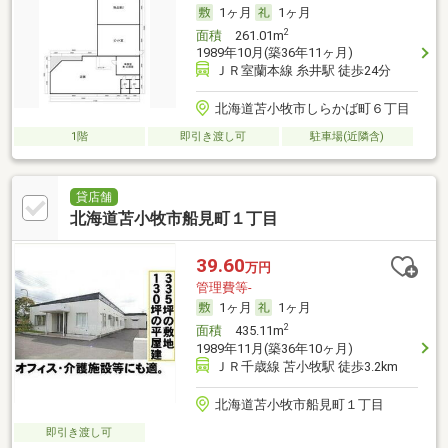
1ヶ月
1ヶ月
2
面積
261.01m
1989年10月(築36年11ヶ月)
ＪＲ室蘭本線 糸井駅 徒歩24分
北海道苫小牧市しらかば町６丁目
1階
即引き渡し可
駐車場(近隣含)
貸店舗
北海道苫小牧市船見町１丁目
39.60
万円
管理費等-
1ヶ月
1ヶ月
2
面積
435.11m
1989年11月(築36年10ヶ月)
ＪＲ千歳線 苫小牧駅 徒歩3.2km
北海道苫小牧市船見町１丁目
即引き渡し可