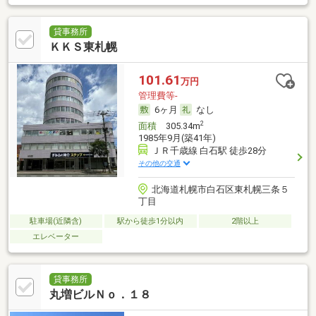
貸事務所
ＫＫＳ東札幌
101.61
万円
管理費等-
6ヶ月
なし
2
面積
305.34m
1985年9月(築41年)
ＪＲ千歳線 白石駅 徒歩28分
その他の交通
北海道札幌市白石区東札幌三条５
丁目
駐車場(近隣含)
駅から徒歩1分以内
2階以上
エレベーター
貸事務所
丸増ビルＮｏ．１８