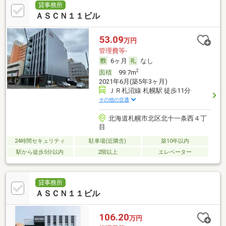
貸事務所
ＡＳＣＮ１１ビル
53.09
万円
管理費等-
6ヶ月
なし
2
面積
99.7m
2021年6月(築5年3ヶ月)
ＪＲ札沼線 札幌駅 徒歩11分
その他の交通
北海道札幌市北区北十一条西４丁
目
24時間セキュリティ
駐車場(近隣含)
築10年以内
駅から徒歩5分以内
2階以上
エレベーター
貸事務所
ＡＳＣＮ１１ビル
106.20
万円