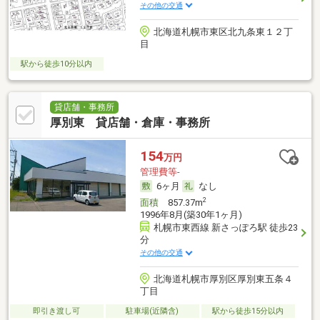
その他の交通
北海道札幌市東区北九条東１２丁
目
駅から徒歩10分以内
貸店舗・事務所
厚別東 貸店舗・倉庫・事務所
154
万円
管理費等-
6ヶ月
なし
2
面積
857.37m
1996年8月(築30年1ヶ月)
札幌市東西線 新さっぽろ駅 徒歩23
分
その他の交通
北海道札幌市厚別区厚別東五条４
丁目
即引き渡し可
駐車場(近隣含)
駅から徒歩15分以内