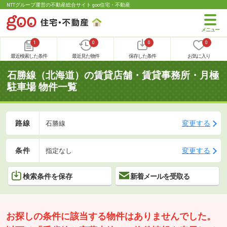
NTTグループ運営の不動産総合サイト goo住宅・不動産
1
0
0
0
最近検索した条件
最近見た物件
保存した条件
お気に入り
石勝線（北海道）の賃貸店舗・賃貸事務所・月極
駐車場 物件一覧
路線
変更する
石勝線
条件
変更する
指定なし
検索条件を保存
新着メールを受取る
お探しの条件に該当する物件はありませんでした。