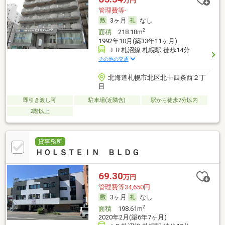
万円
管理費等-
3ヶ月
なし
2
面積
218.18m
1992年10月(築33年11ヶ月)
ＪＲ札沼線 札幌駅 徒歩14分
その他の交通
北海道札幌市北区北十四条西２丁
目
即引き渡し可
駐車場(近隣含)
駅から徒歩7分以内
2階以上
貸事務所
ＨＯＬＳＴＥＩＮ ＢＬＤＧ
69.30
万円
管理費等34,650円
3ヶ月
なし
2
面積
198.61m
2020年2月(築6年7ヶ月)