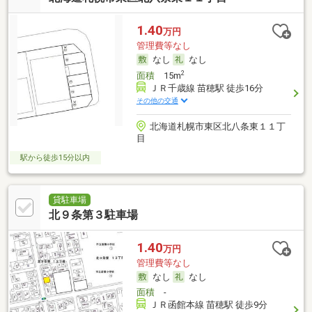
1.40
万円
管理費等なし
なし
なし
2
面積
15m
ＪＲ千歳線 苗穂駅 徒歩16分
その他の交通
北海道札幌市東区北八条東１１丁
目
駅から徒歩15分以内
貸駐車場
北９条第３駐車場
1.40
万円
管理費等なし
なし
なし
面積
-
ＪＲ函館本線 苗穂駅 徒歩9分