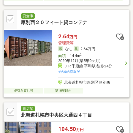
貸倉庫
厚別西２０フィート貸コンテナ
2.64
万円
管理費等-
なし
2.64万円
2
面積
14.4m
2020年12月(築5年9ヶ月)
ＪＲ千歳線 平和駅 徒歩24分
その他の交通
北海道札幌市厚別区厚別西
即引き渡し可
築10年以内
貸店舗
北海道札幌市中央区大通西４丁目
104.50
万円