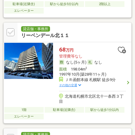
駐車場(近隣含)
駅から徒歩5分以内
2階以上
エレベーター
貸店舗・事務所
リーベンデール北１１
68
万円
管理費等なし
なし(5ヶ月)
なし
2
面積
198.04m
1997年10月(築28年11ヶ月)
ＪＲ函館本線 札幌駅 徒歩9分
その他の交通
北海道札幌市北区北十一条西３丁
目
1階
駐車場(近隣含)
駅から徒歩1分以内
エレベーター
貸店舗・事務所