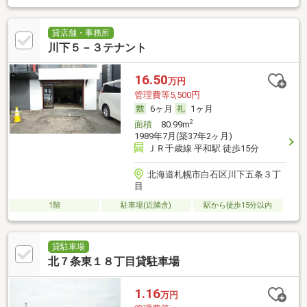
貸店舗・事務所
川下５－３テナント
16.50
万円
管理費等5,500円
6ヶ月
1ヶ月
2
面積
80.99m
1989年7月(築37年2ヶ月)
ＪＲ千歳線 平和駅 徒歩15分
北海道札幌市白石区川下五条３丁
目
1階
駐車場(近隣含)
駅から徒歩15分以内
貸駐車場
北７条東１８丁目貸駐車場
1.16
万円