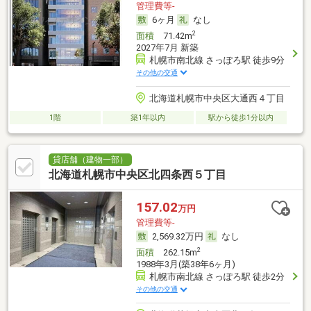
管理費等-
6ヶ月
なし
2
面積
71.42m
2027年7月 新築
札幌市南北線 さっぽろ駅 徒歩9分
その他の交通
北海道札幌市中央区大通西４丁目
1階
築1年以内
駅から徒歩1分以内
貸店舗（建物一部）
北海道札幌市中央区北四条西５丁目
157.02
万円
管理費等-
2,569.32万円
なし
2
面積
262.15m
1988年3月(築38年6ヶ月)
札幌市南北線 さっぽろ駅 徒歩2分
その他の交通