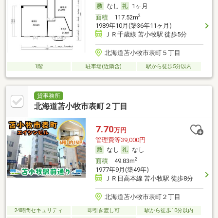
なし
1ヶ月
2
面積
117.52m
1989年10月(築36年11ヶ月)
ＪＲ千歳線 苫小牧駅 徒歩5分
北海道苫小牧市表町５丁目
1階
駐車場(近隣含)
駅から徒歩5分以内
貸事務所
北海道苫小牧市表町２丁目
7.70
万円
管理費等39,000円
なし
なし
2
面積
49.83m
1977年9月(築49年)
ＪＲ日高本線 苫小牧駅 徒歩8分
北海道苫小牧市表町２丁目
24時間セキュリティ
即引き渡し可
駅から徒歩10分以内