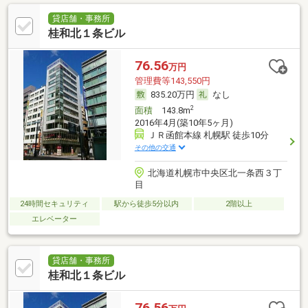
貸店舗・事務所
桂和北１条ビル
76.56
万円
管理費等143,550円
835.20万円
なし
2
面積
143.8m
2016年4月(築10年5ヶ月)
ＪＲ函館本線 札幌駅 徒歩10分
その他の交通
北海道札幌市中央区北一条西３丁
目
24時間セキュリティ
駅から徒歩5分以内
2階以上
エレベーター
貸店舗・事務所
桂和北１条ビル
76.56