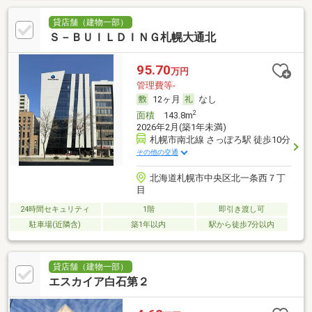
貸店舗（建物一部）
Ｓ－ＢＵＩＬＤＩＮＧ札幌大通北
95.70
万円
管理費等-
12ヶ月
なし
2
面積
143.8m
2026年2月(築1年未満)
札幌市南北線 さっぽろ駅 徒歩10分
その他の交通
北海道札幌市中央区北一条西７丁
目
24時間セキュリティ
1階
即引き渡し可
駐車場(近隣含)
築1年以内
駅から徒歩7分以内
貸店舗（建物一部）
エスカイア白石第２