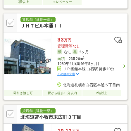
2階以上
エレベーター
貸店舗（建物一部）
ＪＨＴビル本通ＩＩ
33
万円
管理費等なし
なし
2ヶ月
2
面積
235.26m
1980年4月(築46年5ヶ月)
ＪＲ函館本線 白石駅 徒歩10分
その他の交通
北海道札幌市白石区本通５丁目南
即引き渡し可
駅から徒歩10分以内
2階以上
貸店舗（建物一部）
北海道苫小牧市末広町３丁目
10.12