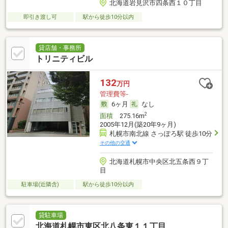
北海道岩見沢市四条西１０丁目
即引き渡し可
駅から徒歩10分以内
貸店舗・事務所
トリニティビル
132
万円
管理費等-
6ヶ月
なし
2
面積
275.16m
2005年12月(築20年9ヶ月)
札幌市南北線 さっぽろ駅 徒歩10分
その他の交通
北海道札幌市中央区北五条西９丁
目
駐車場(近隣含)
駅から徒歩10分以内
貸駐車場
北海道札幌市東区北八条東１１丁目