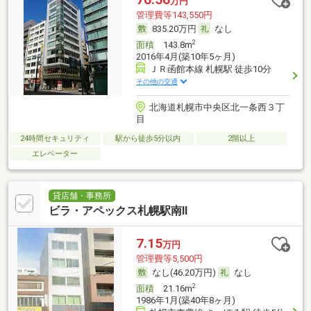
万円
管理費等143,550円
835.20万円
なし
2
面積
143.8m
2016年4月(築10年5ヶ月)
ＪＲ函館本線 札幌駅 徒歩10分
その他の交通
北海道札幌市中央区北一条西３丁
目
24時間セキュリティ
駅から徒歩5分以内
2階以上
エレベーター
貸店舗・事務所
ビラ・アペックス札幌駅南Ⅱ
7.15
万円
管理費等5,500円
なし(46.20万円)
なし
2
面積
21.16m
1986年1月(築40年8ヶ月)