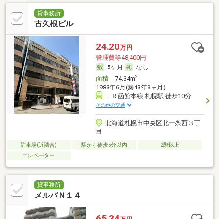
貸事務所
古久根ビル
24.20
万円
管理費等48,400円
5ヶ月
なし
2
面積
74.34m
1983年6月(築43年3ヶ月)
ＪＲ函館本線 札幌駅 徒歩10分
その他の交通
北海道札幌市中央区北一条西３丁
目
駐車場(近隣含)
駅から徒歩5分以内
2階以上
エレベーター
貸事務所
メルバＮ１４
65.34