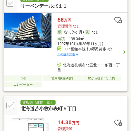
リーベンデール北１１
68
万円
管理費等なし
なし(5ヶ月)
なし
2
面積
198.04m
1997年10月(築28年11ヶ月)
ＪＲ函館本線 札幌駅 徒歩9分
その他の交通
北海道札幌市北区北十一条西３丁
目
1階
駐車場(近隣含)
駅から徒歩1分以内
エレベーター
貸店舗（建物一部）
北海道苫小牧市表町５丁目
14.30
万円
管理費等-