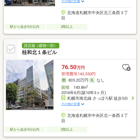
その他の交通
北海道札幌市中央区北三条西３丁
目
駅から徒歩5分以内
2階以上
貸店舗（建物一部）
桂和北１条ビル
76.50
万円
管理費等143,550円
835.20万円
なし
2
面積
143.8m
2016年6月(築10年3ヶ月)
札幌市南北線 さっぽろ駅 徒歩5分
その他の交通
北海道札幌市中央区北一条西３丁
目
駅から徒歩5分以内
2階以上