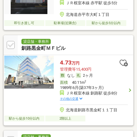
ＪＲ根室本線 赤平駅 徒歩5分
北海道赤平市大町１丁目
即引き渡し可
駐車場(近隣含)
駅から徒歩5分以内
貸店舗・事務所
釧路黒金町ＭＦビル
4.73
万円
管理費等15,400円
なし
2ヶ月
2
面積
40.11m
1989年6月(築37年3ヶ月)
ＪＲ根室本線 釧路駅 徒歩8分
その他の交通
北海道釧路市黒金町１１丁目
駅から徒歩10分以内
2階以上
貸店舗・事務所