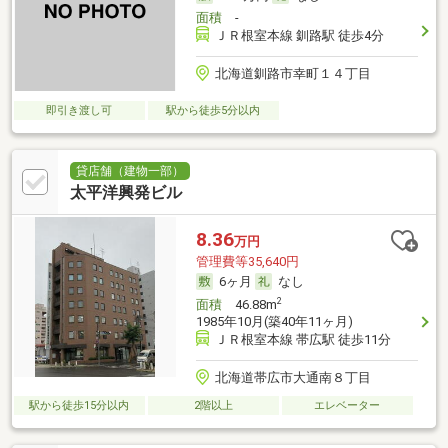
面積
-
ＪＲ根室本線 釧路駅 徒歩4分
北海道釧路市幸町１４丁目
即引き渡し可
駅から徒歩5分以内
貸店舗（建物一部）
太平洋興発ビル
8.36
万円
管理費等35,640円
6ヶ月
なし
2
面積
46.88m
1985年10月(築40年11ヶ月)
ＪＲ根室本線 帯広駅 徒歩11分
北海道帯広市大通南８丁目
駅から徒歩15分以内
2階以上
エレベーター