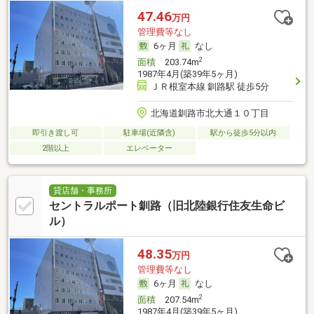
47.46
万円
管理費等なし
6ヶ月
なし
2
面積
203.74m
1987年4月(築39年5ヶ月)
ＪＲ根室本線 釧路駅 徒歩5分
北海道釧路市北大通１０丁目
即引き渡し可
駐車場(近隣含)
駅から徒歩5分以内
2階以上
エレベーター
貸店舗・事務所
セントラルポート釧路（旧北陸銀行住友生命ビ
ル）
48.35
万円
管理費等なし
6ヶ月
なし
2
面積
207.54m
1987年4月(築39年5ヶ月)