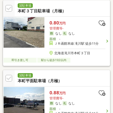
貸駐車場
本町３丁目駐車場（月極）
0.80
万円
管理費等-
なし
なし
面積
-
ＪＲ函館本線 滝川駅 徒歩11分
北海道滝川市本町３丁目
即引き渡し可
駅から徒歩15分以内
貸駐車場
本町平面駐車場（月極）
0.88
万円
管理費等-
なし
なし
面積
-