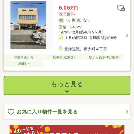
6.05
万円
管理費等-
1ヶ月
なし
2
面積
64.6m
1979年12月(築46年9ヶ月)
ＪＲ函館本線 滝川駅 徒歩16分
北海道滝川市大町４丁目
即引き渡し可
駐車場(近隣含)
駅から徒歩20分以内
2階以上
もっと見る
お気に入り物件一覧を見る