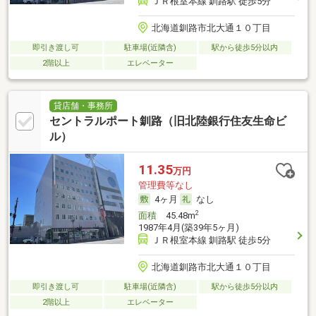
ＪＲ根室本線 釧路駅 徒歩5分
北海道釧路市北大通１０丁目
即引き渡し可
駐車場(近隣含)
駅から徒歩5分以内
2階以上
エレベーター
貸店舗・事務所
セントラルポート釧路（旧北陸銀行住友生命ビ
ル）
11.35
万円
管理費等なし
4ヶ月
なし
2
面積
45.48m
1987年4月(築39年5ヶ月)
ＪＲ根室本線 釧路駅 徒歩5分
北海道釧路市北大通１０丁目
即引き渡し可
駐車場(近隣含)
駅から徒歩5分以内
2階以上
エレベーター