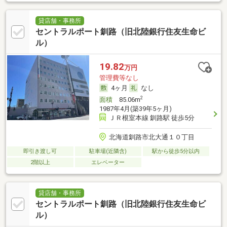
貸店舗・事務所
セントラルポート釧路（旧北陸銀行住友生命ビ
ル）
19.82
万円
管理費等なし
4ヶ月
なし
2
面積
85.06m
1987年4月(築39年5ヶ月)
ＪＲ根室本線 釧路駅 徒歩5分
北海道釧路市北大通１０丁目
即引き渡し可
駐車場(近隣含)
駅から徒歩5分以内
2階以上
エレベーター
貸店舗・事務所
セントラルポート釧路（旧北陸銀行住友生命ビ
ル）