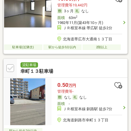
管理費等19,442円
3ヶ月
なし
2
面積
63m
1982年11月(築43年10ヶ月)
ＪＲ根室本線 帯広駅 徒歩2分
北海道帯広市大通南１３丁目
駐車場(近隣含)
駅から徒歩5分以内
2階以上
貸駐車場
幸町１３駐車場
0.50
万円
管理費等-
なし
なし
面積
-
ＪＲ根室本線 釧路駅 徒歩7分
北海道釧路市幸町１３丁目
駅から徒歩7分以内