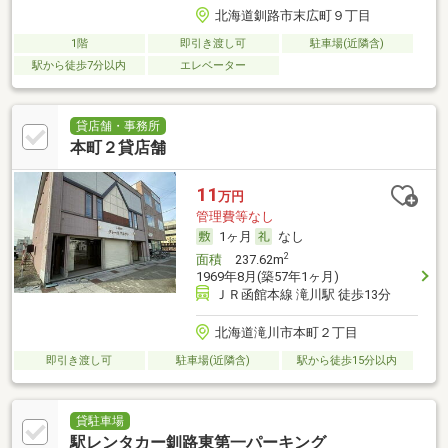
北海道釧路市末広町９丁目
1階
即引き渡し可
駐車場(近隣含)
駅から徒歩7分以内
エレベーター
貸店舗・事務所
本町２貸店舗
11
万円
管理費等なし
1ヶ月
なし
2
面積
237.62m
1969年8月(築57年1ヶ月)
ＪＲ函館本線 滝川駅 徒歩13分
北海道滝川市本町２丁目
即引き渡し可
駐車場(近隣含)
駅から徒歩15分以内
貸駐車場
駅レンタカー釧路東第一パーキング