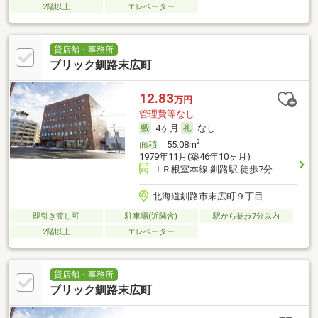
2階以上
エレベーター
貸店舗・事務所
ブリック釧路末広町
12.83
万円
管理費等なし
4ヶ月
なし
2
面積
55.08m
1979年11月(築46年10ヶ月)
ＪＲ根室本線 釧路駅 徒歩7分
北海道釧路市末広町９丁目
即引き渡し可
駐車場(近隣含)
駅から徒歩7分以内
2階以上
エレベーター
貸店舗・事務所
ブリック釧路末広町