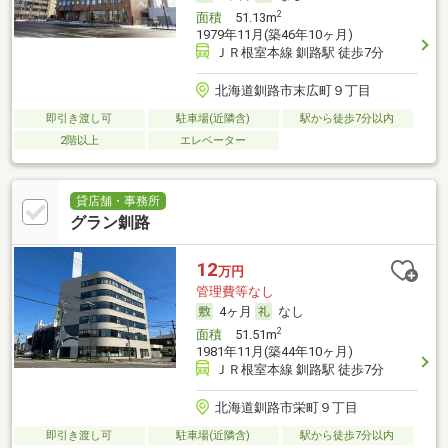
2
面積
51.13m
1979年11月(築46年10ヶ月)
ＪＲ根室本線 釧路駅 徒歩7分
北海道釧路市末広町９丁目
即引き渡し可
駐車場(近隣含)
駅から徒歩7分以内
2階以上
エレベーター
貸店舗・事務所
グラン釧路
12
万円
管理費等なし
4ヶ月
なし
2
面積
51.51m
1981年11月(築44年10ヶ月)
ＪＲ根室本線 釧路駅 徒歩7分
北海道釧路市栄町９丁目
即引き渡し可
駐車場(近隣含)
駅から徒歩7分以内