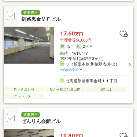
貸事務所
釧路黒金ＭＦビル
17.60
万円
管理費等66,000円
なし
2ヶ月
2
面積
161.04m
1989年6月(築37年3ヶ月)
ＪＲ根室本線 釧路駅 徒歩8分
その他の交通
北海道釧路市黒金町１１丁目
即引き渡し可
駅から徒歩10分以内
2階以上
エレベーター
貸事務所
ぜんりん会館ビル
10.80
万円