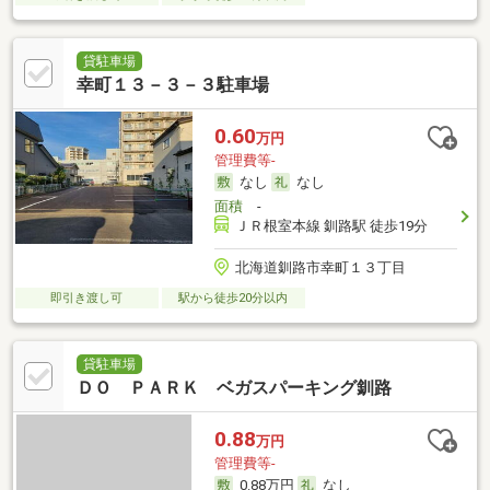
貸駐車場
幸町１３－３－３駐車場
0.60
万円
管理費等-
なし
なし
面積
-
ＪＲ根室本線 釧路駅 徒歩19分
北海道釧路市幸町１３丁目
即引き渡し可
駅から徒歩20分以内
貸駐車場
ＤＯ ＰＡＲＫ ベガスパーキング釧路
0.88
万円
管理費等-
0.88万円
なし