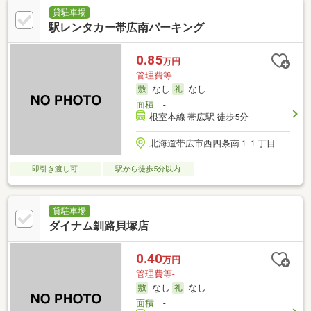
貸駐車場
駅レンタカー帯広南パーキング
0.85
万円
管理費等-
なし
なし
面積
-
根室本線 帯広駅 徒歩5分
北海道帯広市西四条南１１丁目
即引き渡し可
駅から徒歩5分以内
貸駐車場
ダイナム釧路貝塚店
0.40
万円
管理費等-
なし
なし
面積
-