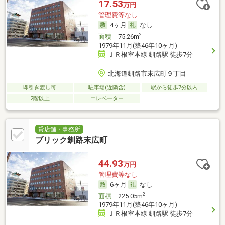
17.53
万円
管理費等なし
4ヶ月
なし
2
面積
75.26m
1979年11月(築46年10ヶ月)
ＪＲ根室本線 釧路駅 徒歩7分
北海道釧路市末広町９丁目
即引き渡し可
駐車場(近隣含)
駅から徒歩7分以内
2階以上
エレベーター
貸店舗・事務所
ブリック釧路末広町
44.93
万円
管理費等なし
6ヶ月
なし
2
面積
225.05m
1979年11月(築46年10ヶ月)
ＪＲ根室本線 釧路駅 徒歩7分