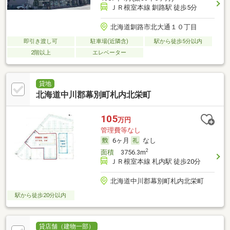
ＪＲ根室本線 釧路駅 徒歩5分
北海道釧路市北大通１０丁目
即引き渡し可
駐車場(近隣含)
駅から徒歩5分以内
2階以上
エレベーター
貸地
北海道中川郡幕別町札内北栄町
105
万円
管理費等なし
6ヶ月
なし
2
面積
3756.3m
ＪＲ根室本線 札内駅 徒歩20分
北海道中川郡幕別町札内北栄町
駅から徒歩20分以内
貸店舗（建物一部）