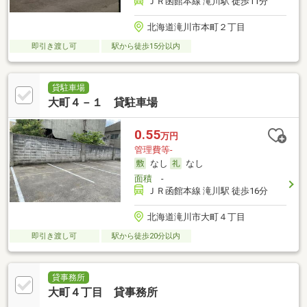
ＪＲ函館本線 滝川駅 徒歩11分
北海道滝川市本町２丁目
即引き渡し可
駅から徒歩15分以内
貸駐車場
大町４－１ 貸駐車場
0.55
万円
管理費等-
なし
なし
面積
-
ＪＲ函館本線 滝川駅 徒歩16分
北海道滝川市大町４丁目
即引き渡し可
駅から徒歩20分以内
貸事務所
大町４丁目 貸事務所