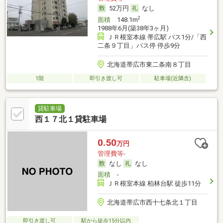
52万円
なし
2
面積
148.1m
1988年6月(築38年3ヶ月)
ＪＲ根室本線 帯広駅 バス1分/「西
二条９丁目」バス停 停歩9分
北海道帯広市東二条南８丁目
1階
即引き渡し可
駐車場(近隣含)
貸駐車場
西１７北１貸駐車場
0.50
万円
管理費等-
なし
なし
面積
-
ＪＲ根室本線 柏林台駅 徒歩11分
北海道帯広市西十七条北１丁目
即引き渡し可
駅から徒歩15分以内