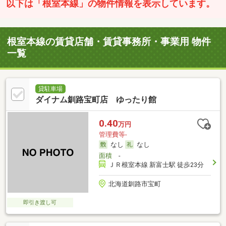
以下は「根室本線」の物件情報を表示しています。
根室本線の賃貸店舗・賃貸事務所・事業用 物件
一覧
貸駐車場
ダイナム釧路宝町店 ゆったり館
0.40
万円
管理費等-
なし
なし
面積
-
ＪＲ根室本線 新富士駅 徒歩23分
北海道釧路市宝町
即引き渡し可