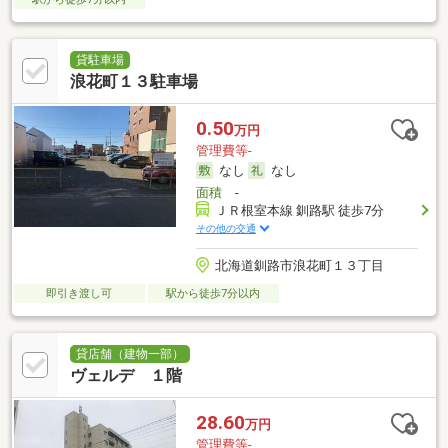
貸駐車場
浪花町１３駐車場
0.50
万円
管理費等-
なし
なし
面積
-
ＪＲ根室本線 釧路駅 徒歩7分
その他の交通
北海道釧路市浪花町１３丁目
即引き渡し可
駅から徒歩7分以内
貸店舗（建物一部）
ヴェルデ １階
28.60
万円
管理費等-