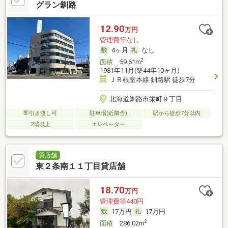
グラン釧路
12.90
万円
管理費等なし
4ヶ月
なし
2
面積
59.61m
1981年11月(築44年10ヶ月)
ＪＲ根室本線 釧路駅 徒歩7分
北海道釧路市栄町９丁目
即引き渡し可
駐車場(近隣含)
駅から徒歩7分以内
2階以上
エレベーター
貸店舗
東２条南１１丁目貸店舗
18.70
万円
管理費等440円
17万円
17万円
2
面積
286.02m