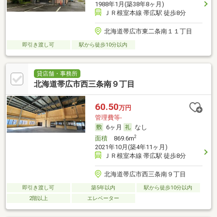
1988年1月(築38年8ヶ月)
ＪＲ根室本線 帯広駅 徒歩8分
北海道帯広市東二条南１１丁目
即引き渡し可
駅から徒歩10分以内
貸店舗・事務所
北海道帯広市西三条南９丁目
60.50
万円
管理費等-
6ヶ月
なし
2
面積
869.6m
2021年10月(築4年11ヶ月)
ＪＲ根室本線 帯広駅 徒歩8分
北海道帯広市西三条南９丁目
即引き渡し可
築5年以内
駅から徒歩10分以内
2階以上
エレベーター