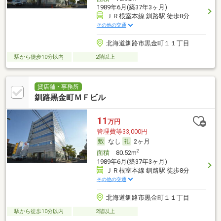
1989年6月(築37年3ヶ月)
ＪＲ根室本線 釧路駅 徒歩8分
その他の交通
北海道釧路市黒金町１１丁目
駅から徒歩10分以内
2階以上
貸店舗・事務所
釧路黒金町ＭＦビル
11
万円
管理費等33,000円
なし
2ヶ月
2
面積
80.52m
1989年6月(築37年3ヶ月)
ＪＲ根室本線 釧路駅 徒歩8分
その他の交通
北海道釧路市黒金町１１丁目
駅から徒歩10分以内
2階以上