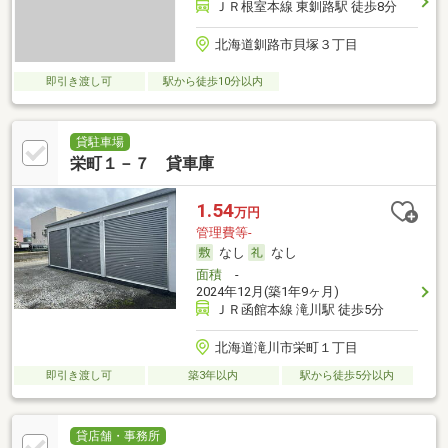
ＪＲ根室本線 東釧路駅 徒歩8分
北海道釧路市貝塚３丁目
即引き渡し可
駅から徒歩10分以内
貸駐車場
栄町１－７ 貸車庫
1.54
万円
管理費等-
なし
なし
面積
-
2024年12月(築1年9ヶ月)
ＪＲ函館本線 滝川駅 徒歩5分
北海道滝川市栄町１丁目
即引き渡し可
築3年以内
駅から徒歩5分以内
貸店舗・事務所