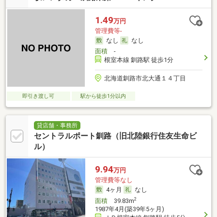
1.49
万円
管理費等-
なし
なし
面積
-
根室本線 釧路駅 徒歩1分
北海道釧路市北大通１４丁目
即引き渡し可
駅から徒歩1分以内
貸店舗・事務所
セントラルポート釧路（旧北陸銀行住友生命ビ
ル）
9.94
万円
管理費等なし
4ヶ月
なし
2
面積
39.83m
1987年4月(築39年5ヶ月)