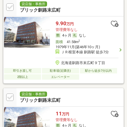
貸店舗・事務所
ブリック釧路末広町
9.90
万円
管理費等なし
4ヶ月
なし
2
面積
41.58m
1979年11月(築46年10ヶ月)
ＪＲ根室本線 釧路駅 徒歩7分
北海道釧路市末広町９丁目
即引き渡し可
駐車場(近隣含)
駅から徒歩7分以内
2階以上
エレベーター
貸店舗・事務所
ブリック釧路末広町
11
万円
管理費等なし
4ヶ月
なし