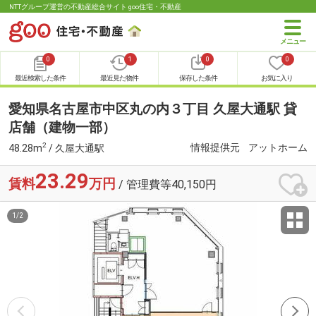
NTTグループ運営の不動産総合サイト goo住宅・不動産
0
1
0
0
最近検索した条件
最近見た物件
保存した条件
お気に入り
愛知県名古屋市中区丸の内３丁目 久屋大通駅 貸
店舗（建物一部）
2
情報提供元
アットホーム
48.28m
/ 久屋大通駅
23.29
賃料
万円
/ 管理費等40,150円
1
/
2