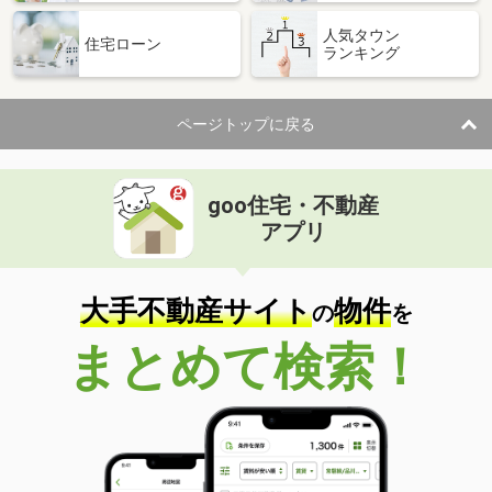
人気タウン
住宅ローン
ランキング
ページトップに戻る
goo住宅・不動産
アプリ
大手不動産サイト
物件
の
を
まとめて検索！