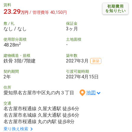
賃料
初期費用
23.29
を知りたい
/ 管理費等 40,150円
万円
敷 / 礼
保証金
なし / なし
3ヶ月
使用部分面積
土地面積
2
-
48.28m
建物構造・規模
築年数
鉄骨 3階/7階建
2027年3月
新築
契約期間
引渡可能時期
2年
2027年4月15日
住所
愛知県名古屋市中区丸の内３丁目
地図
交通
名古屋市桜通線 久屋大通駅 徒歩6分
名古屋市名城線 久屋大通駅 徒歩6分
名古屋市桜通線 丸の内駅 徒歩8分
乗り換え検索