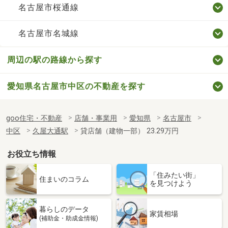
名古屋市桜通線
名古屋市名城線
周辺の駅の路線から探す
愛知県名古屋市中区の不動産を探す
goo住宅・不動産
店舗・事業用
愛知県
名古屋市
中区
久屋大通駅
貸店舗（建物一部） 23.29万円
お役立ち情報
「住みたい街」
住まいのコラム
を見つけよう
暮らしのデータ
家賃相場
(補助金・助成金情報)