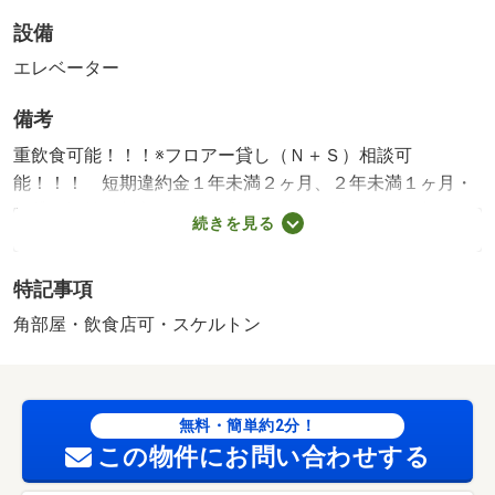
設備
エレベーター
備考
重飲食可能！！！※フロアー貸し（Ｎ＋Ｓ）相談可
能！！！ 短期違約金１年未満２ヶ月、２年未満１ヶ月・
賃貸保証等：加入要（利用必須）・保険等：要（要加
続きを見る
入）・保証金償却補足：（税込）・駅近新築物件です。重
飲食可能物件！！１フロアでのご利用もご相談可能です。
特記事項
築年月:2027/03新築
角部屋・飲食店可・スケルトン
無料・簡単約2分！
この物件にお問い合わせする