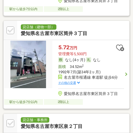
愛知県名古屋市東区筒井３丁目
駅から徒歩7分以内
2階以上
貸店舗（建物一部）
愛知県名古屋市東区筒井３丁目
5.72
万円
管理費等5,500円
なし(4ヶ月)
なし
2
面積
34.52m
1992年7月(築34年2ヶ月)
名古屋市桜通線 車道駅 徒歩6分
その他の交通
愛知県名古屋市東区筒井３丁目
駅から徒歩7分以内
2階以上
貸店舗・事務所
愛知県名古屋市東区泉２丁目