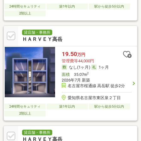
24時間セキュリティ
築1年以内
駅から徒歩5分以内
2階以上
貸店舗・事務所
ＨＡＲＶＥＹ高岳
19.50
万円
管理費等44,000円
なし(1ヶ月)
1ヶ月
2
面積
35.07m
2026年7月 新築
名古屋市桜通線 高岳駅 徒歩2分
愛知県名古屋市東区泉２丁目
24時間セキュリティ
築1年以内
駅から徒歩5分以内
2階以上
貸店舗・事務所
ＨＡＲＶＥＹ高岳