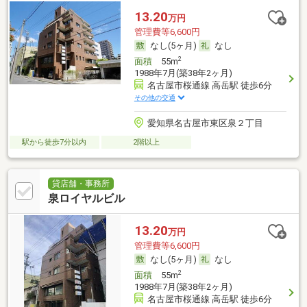
13.20
万円
管理費等6,600円
なし(5ヶ月)
なし
2
面積
55m
1988年7月(築38年2ヶ月)
名古屋市桜通線 高岳駅 徒歩6分
その他の交通
愛知県名古屋市東区泉２丁目
駅から徒歩7分以内
2階以上
貸店舗・事務所
泉ロイヤルビル
13.20
万円
管理費等6,600円
なし(5ヶ月)
なし
2
面積
55m
1988年7月(築38年2ヶ月)
名古屋市桜通線 高岳駅 徒歩6分