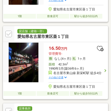
その他の交通
愛知県名古屋市東区葵１丁目
1階
飲食店可
駅から徒歩5分以内
貸店舗（建物一部）
愛知県名古屋市東区葵１丁目
16.50
万円
管理費等-
なし(4ヶ月)
1ヶ月
2
面積
42.3m
1990年3月(築36年6ヶ月)
名古屋市東山線 新栄町駅 徒歩4分
その他の交通
愛知県名古屋市東区葵１丁目
1階
飲食店可
駅から徒歩5分以内
貸事務所