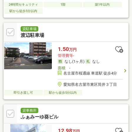
24時間セキュリティ
1階
築1年以内
駅から徒歩5分以内
貸駐車場
渡辺駐車場
1.50
万円
管理費等-
なし(1ヶ月)
なし
面積
-
名古屋市桜通線 車道駅 徒歩4分
愛知県名古屋市東区筒井３丁目
即引き渡し可
駅から徒歩5分以内
貸事務所
ふぁみーゆ葵ビル
12.98
万円