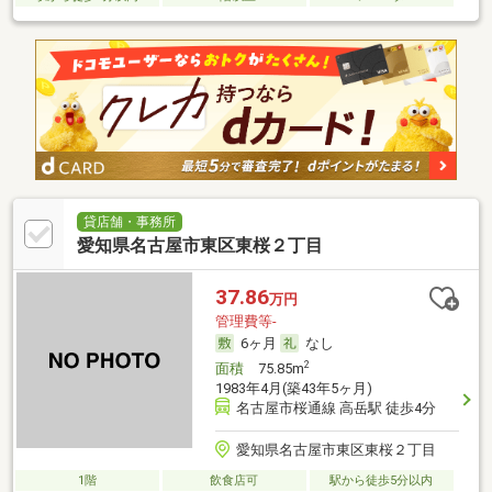
貸店舗・事務所
愛知県名古屋市東区東桜２丁目
37.86
万円
管理費等-
6ヶ月
なし
2
面積
75.85m
1983年4月(築43年5ヶ月)
名古屋市桜通線 高岳駅 徒歩4分
愛知県名古屋市東区東桜２丁目
1階
飲食店可
駅から徒歩5分以内