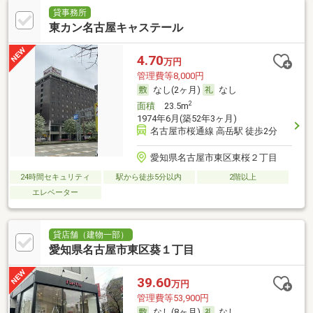
貸事務所
東カン名古屋キャステール
4.70
万円
管理費等8,000円
なし(2ヶ月)
なし
2
面積
23.5m
1974年6月(築52年3ヶ月)
名古屋市桜通線 高岳駅 徒歩2分
愛知県名古屋市東区東桜２丁目
24時間セキュリティ
駅から徒歩5分以内
2階以上
エレベーター
貸店舗（建物一部）
愛知県名古屋市東区葵１丁目
39.60
万円
管理費等53,900円
なし(8ヶ月)
なし