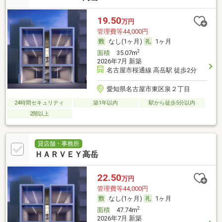
19.50
万円
管理費等44,000円
なし(1ヶ月)
1ヶ月
2
面積
35.07m
2026年7月 新築
名古屋市桜通線 高岳駅 徒歩2分
愛知県名古屋市東区泉２丁目
24時間セキュリティ
築1年以内
駅から徒歩5分以内
2階以上
貸店舗・事務所
ＨＡＲＶＥＹ高岳
22.50
万円
管理費等44,000円
なし(1ヶ月)
1ヶ月
2
面積
47.74m
2026年7月 新築