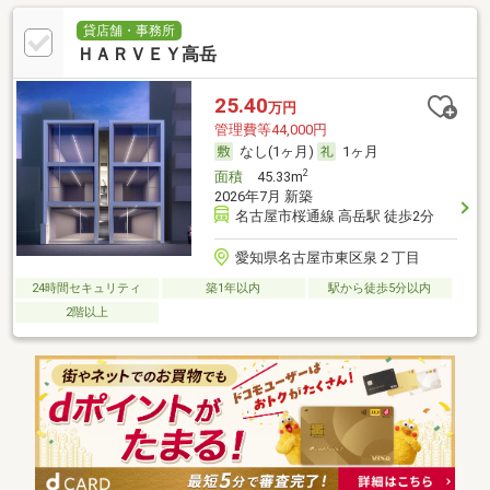
貸店舗・事務所
ＨＡＲＶＥＹ高岳
25.40
万円
管理費等44,000円
なし(1ヶ月)
1ヶ月
2
面積
45.33m
2026年7月 新築
名古屋市桜通線 高岳駅 徒歩2分
愛知県名古屋市東区泉２丁目
24時間セキュリティ
築1年以内
駅から徒歩5分以内
2階以上