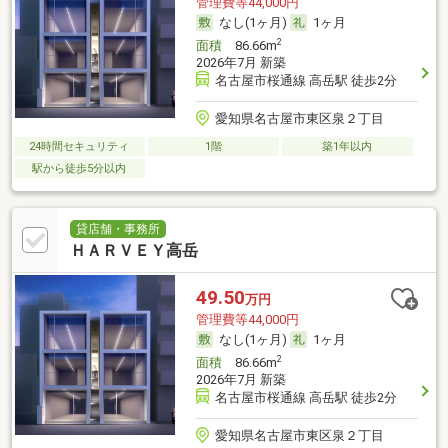
管理費等44,000円
なし(1ヶ月)
1ヶ月
2
面積
86.66m
2026年7月 新築
名古屋市桜通線 高岳駅 徒歩2分
愛知県名古屋市東区泉２丁目
24時間セキュリティ
1階
築1年以内
駅から徒歩5分以内
貸店舗・事務所
ＨＡＲＶＥＹ高岳
49.50
万円
管理費等44,000円
なし(1ヶ月)
1ヶ月
2
面積
86.66m
2026年7月 新築
名古屋市桜通線 高岳駅 徒歩2分
愛知県名古屋市東区泉２丁目