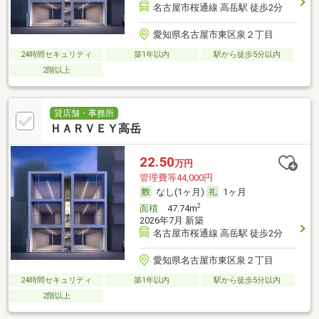
名古屋市桜通線 高岳駅 徒歩2分
愛知県名古屋市東区泉２丁目
24時間セキュリティ
築1年以内
駅から徒歩5分以内
2階以上
貸店舗・事務所
ＨＡＲＶＥＹ高岳
22.50
万円
管理費等44,000円
なし(1ヶ月)
1ヶ月
2
面積
47.74m
2026年7月 新築
名古屋市桜通線 高岳駅 徒歩2分
愛知県名古屋市東区泉２丁目
24時間セキュリティ
築1年以内
駅から徒歩5分以内
2階以上