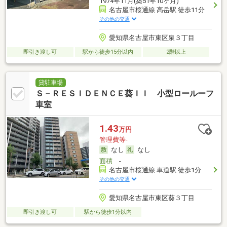
1974年11月(築51年10ヶ月)
名古屋市桜通線 高岳駅 徒歩11分
その他の交通
愛知県名古屋市東区泉３丁目
即引き渡し可
駅から徒歩15分以内
2階以上
貸駐車場
Ｓ－ＲＥＳＩＤＥＮＣＥ葵ＩＩ 小型ロールーフ
車室
1.43
万円
管理費等-
なし
なし
面積
-
名古屋市桜通線 車道駅 徒歩1分
その他の交通
愛知県名古屋市東区葵３丁目
即引き渡し可
駅から徒歩1分以内