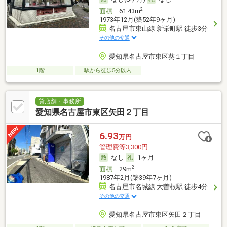
2
面積
61.43m
1973年12月(築52年9ヶ月)
名古屋市東山線 新栄町駅 徒歩3分
その他の交通
愛知県名古屋市東区葵１丁目
1階
駅から徒歩5分以内
貸店舗・事務所
愛知県名古屋市東区矢田２丁目
6.93
万円
管理費等3,300円
なし
1ヶ月
2
面積
29m
1987年2月(築39年7ヶ月)
名古屋市名城線 大曽根駅 徒歩4分
その他の交通
愛知県名古屋市東区矢田２丁目