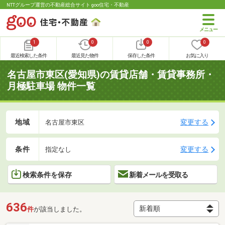
NTTグループ運営の不動産総合サイト goo住宅・不動産
1
0
0
0
最近検索した条件
最近見た物件
保存した条件
お気に入り
名古屋市東区(愛知県)の賃貸店舗・賃貸事務所・
月極駐車場 物件一覧
地域
変更する
名古屋市東区
条件
変更する
指定なし
検索条件を保存
新着メールを受取る
636
件
が該当しました。