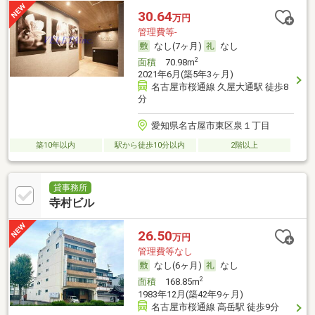
30.64
万円
管理費等-
なし(7ヶ月)
なし
2
面積
70.98m
2021年6月(築5年3ヶ月)
名古屋市桜通線 久屋大通駅 徒歩8
分
愛知県名古屋市東区泉１丁目
築10年以内
駅から徒歩10分以内
2階以上
貸事務所
寺村ビル
26.50
万円
管理費等なし
なし(6ヶ月)
なし
2
面積
168.85m
1983年12月(築42年9ヶ月)
名古屋市桜通線 高岳駅 徒歩9分