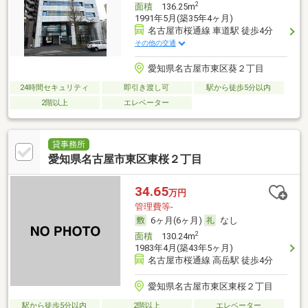
2
面積
136.25m
1991年5月(築35年4ヶ月)
名古屋市桜通線 車道駅 徒歩4分
その他の交通
愛知県名古屋市東区葵２丁目
24時間セキュリティ
即引き渡し可
駅から徒歩5分以内
2階以上
エレベーター
貸事務所
愛知県名古屋市東区東桜２丁目
34.65
万円
管理費等-
6ヶ月(6ヶ月)
なし
2
面積
130.24m
1983年4月(築43年5ヶ月)
名古屋市桜通線 高岳駅 徒歩4分
愛知県名古屋市東区東桜２丁目
駅から徒歩5分以内
2階以上
エレベーター