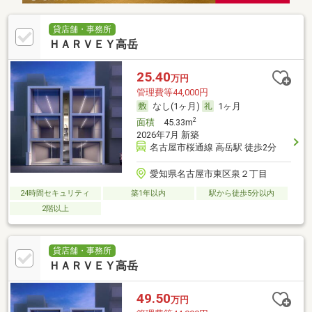
貸店舗・事務所
ＨＡＲＶＥＹ高岳
25.40
万円
管理費等44,000円
なし(1ヶ月)
1ヶ月
2
面積
45.33m
2026年7月 新築
名古屋市桜通線 高岳駅 徒歩2分
愛知県名古屋市東区泉２丁目
24時間セキュリティ
築1年以内
駅から徒歩5分以内
2階以上
貸店舗・事務所
ＨＡＲＶＥＹ高岳
49.50
万円