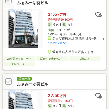
ふぁみーゆ葵ビル
21.67
万円
管理費等69,300円
6ヶ月
なし
2
面積
105.73m
1991年5月(築35年4ヶ月)
名古屋市桜通線 車道駅 徒歩4分
その他の交通
愛知県名古屋市東区葵２丁目
24時間セキュリティ
駅から徒歩5分以内
2階以上
エレベーター
貸事務所
ふぁみーゆ葵ビル
27.50
万円
管理費等91,300円
6ヶ月
なし