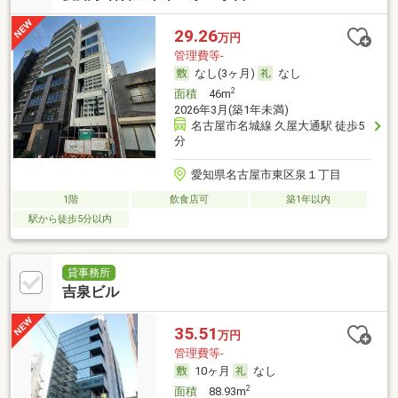
29.26
万円
管理費等-
なし(3ヶ月)
なし
2
面積
46m
2026年3月(築1年未満)
名古屋市名城線 久屋大通駅 徒歩5
分
愛知県名古屋市東区泉１丁目
1階
飲食店可
築1年以内
駅から徒歩5分以内
貸事務所
吉泉ビル
35.51
万円
管理費等-
10ヶ月
なし
2
面積
88.93m