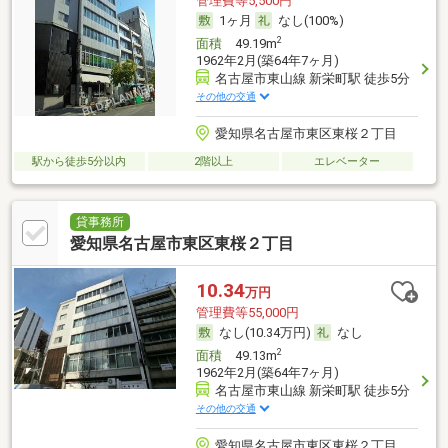
管理費等5,500円
1ヶ月
なし(100%)
2
面積
49.19m
1962年2月(築64年7ヶ月)
名古屋市東山線 新栄町駅 徒歩5分
その他の交通
愛知県名古屋市東区東桜２丁目
駅から徒歩5分以内
2階以上
エレベーター
貸事務所
愛知県名古屋市東区東桜２丁目
10.34
万円
管理費等55,000円
なし(10.34万円)
なし
2
面積
49.13m
1962年2月(築64年7ヶ月)
名古屋市東山線 新栄町駅 徒歩5分
その他の交通
愛知県名古屋市東区東桜２丁目