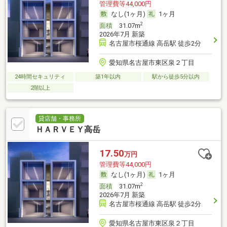
管理費等44,000円
なし(1ヶ月)
1ヶ月
2
面積
31.07m
2026年7月 新築
名古屋市桜通線 高岳駅 徒歩2分
愛知県名古屋市東区泉２丁目
24時間セキュリティ
築1年以内
駅から徒歩5分以内
2階以上
貸店舗・事務所
ＨＡＲＶＥＹ高岳
17.50
万円
管理費等44,000円
なし(1ヶ月)
1ヶ月
2
面積
31.07m
2026年7月 新築
名古屋市桜通線 高岳駅 徒歩2分
愛知県名古屋市東区泉２丁目