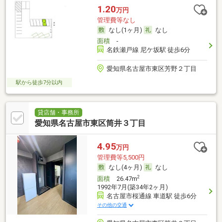
1.20
万円
管理費等なし
なし(1ヶ月)
なし
面積
-
名鉄瀬戸線 尼ケ坂駅 徒歩6分
愛知県名古屋市東区芳野２丁目
駅から徒歩7分以内
貸店舗・事務所
愛知県名古屋市東区筒井３丁目
4.95
万円
管理費等5,500円
なし(4ヶ月)
なし
2
面積
26.47m
1992年7月(築34年2ヶ月)
名古屋市桜通線 車道駅 徒歩6分
その他の交通