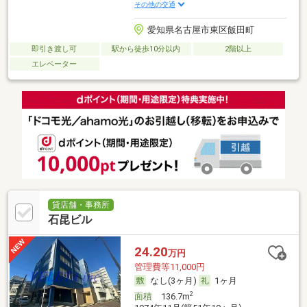
その他の交通
愛知県名古屋市東区飯田町
即引き渡し可
駅から徒歩10分以内
2階以上
エレベーター
貸店舗・事務所
石昆ビル
24.20
万円
管理費等11,000円
なし(3ヶ月)
1ヶ月
2
面積
136.7m