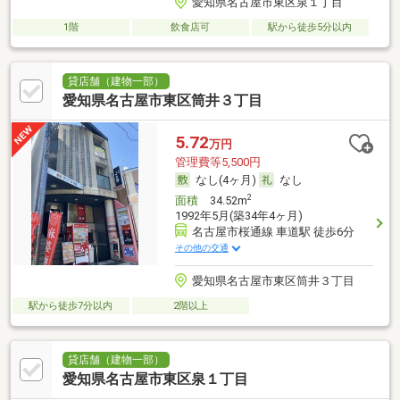
愛知県名古屋市東区泉１丁目
1階
飲食店可
駅から徒歩5分以内
貸店舗（建物一部）
愛知県名古屋市東区筒井３丁目
5.72
万円
管理費等5,500円
なし(4ヶ月)
なし
2
面積
34.52m
1992年5月(築34年4ヶ月)
名古屋市桜通線 車道駅 徒歩6分
その他の交通
愛知県名古屋市東区筒井３丁目
駅から徒歩7分以内
2階以上
貸店舗（建物一部）
愛知県名古屋市東区泉１丁目