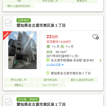
1階
即引き渡し可
飲食店可
駅から徒歩5分以内
貸事務所
愛知県名古屋市東区泉１丁目
22
万円
管理費等14,000円
1ヶ月
1ヶ月
2
面積
60.12m
2017年8月(築9年1ヶ月)
名古屋市桜通線 高岳駅 徒歩4分
その他の交通
愛知県名古屋市東区泉１丁目
即引き渡し可
築10年以内
駅から徒歩5分以内
2階以上
エレベーター
貸店舗・事務所
愛知県名古屋市東区泉１丁目