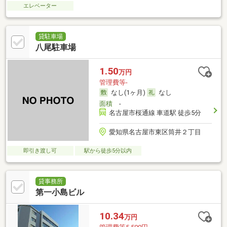
エレベーター
貸駐車場
八尾駐車場
1.50
万円
管理費等-
なし(1ヶ月)
なし
面積
-
名古屋市桜通線 車道駅 徒歩5分
愛知県名古屋市東区筒井２丁目
即引き渡し可
駅から徒歩5分以内
貸事務所
第一小島ビル
10.34
万円