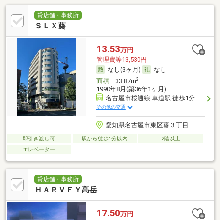
貸店舗・事務所
ＳＬＸ葵
13.53
万円
管理費等13,530円
なし(3ヶ月)
なし
2
面積
33.87m
1990年8月(築36年1ヶ月)
名古屋市桜通線 車道駅 徒歩1分
その他の交通
愛知県名古屋市東区葵３丁目
即引き渡し可
駅から徒歩1分以内
2階以上
エレベーター
貸店舗・事務所
ＨＡＲＶＥＹ高岳
17.50
万円