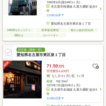
1992年6月(築34年3ヶ月)
名古屋市桜通線 久屋大通駅 徒歩5
分
その他の交通
愛知県名古屋市東区泉１丁目
24時間セキュリティ
駐車場(近隣含)
駅から徒歩5分以内
2階以上
エレベーター
貸店舗（建物一部）
愛知県名古屋市東区泉１丁目
71.50
万円
管理費等6,600円
なし(3.3ヶ月)
1ヶ月
2
面積
102.33m
1973年7月(築53年2ヶ月)
名古屋市名城線 久屋大通駅 徒歩5
分
その他の交通