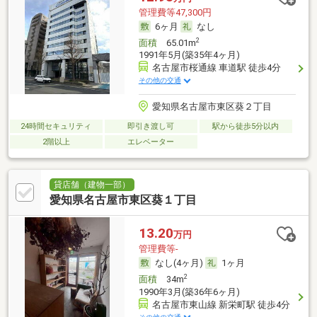
管理費等47,300円
6ヶ月
なし
2
面積
65.01m
1991年5月(築35年4ヶ月)
名古屋市桜通線 車道駅 徒歩4分
その他の交通
愛知県名古屋市東区葵２丁目
24時間セキュリティ
即引き渡し可
駅から徒歩5分以内
2階以上
エレベーター
貸店舗（建物一部）
愛知県名古屋市東区葵１丁目
13.20
万円
管理費等-
なし(4ヶ月)
1ヶ月
2
面積
34m
1990年3月(築36年6ヶ月)
名古屋市東山線 新栄町駅 徒歩4分