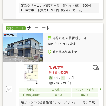
定額クリーニング費6万円要 鍵セット費3、300円
ruumサポート費用1、980円（税込）/月 更
サニーコート
賃貸アパート
樽見鉄道 糸貫駅 徒歩9分
築23年7ヶ月 / 2階建
岐阜県本巣市上保
4.90
万円
管理費4,500円
なし
1ヶ月
2
2階 / 2K（43m
）
敷金なし
二人暮らし
バス・トイレ別
駐車場(近隣含)
最上階
南向き
積水ハウスの賃貸住宅「シャーメゾン」 モレラ岐