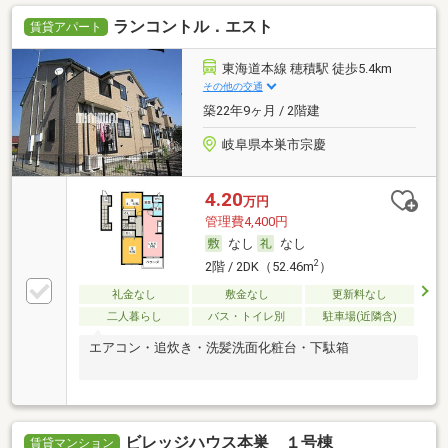
ランコントル．エスト
賃貸アパート
東海道本線 穂積駅 徒歩5.4km
その他の交通
築22年9ヶ月 / 2階建
岐阜県本巣市宗慶
4.20
万円
管理費4,400円
なし
なし
2
2階 / 2DK（52.46m
）
礼金なし
敷金なし
更新料なし
二人暮らし
バス・トイレ別
駐車場(近隣含)
エアコン・追炊き・洗髪洗面化粧台・下駄箱
ビレッジハウス本巣 １号棟
賃貸マンション