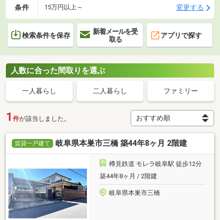
条件
変更する
15万円以上～
新着メールを受
検索条件を保存
アプリで探す
取る
人数に合った間取りを選ぶ
一人暮らし
二人暮らし
ファミリー
1
件
が該当しました。
岐阜県本巣市三橋 築44年8ヶ月 2階建
賃貸一戸建て
樽見鉄道 モレラ岐阜駅 徒歩12分
築44年8ヶ月 / 2階建
岐阜県本巣市三橋