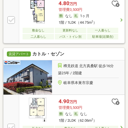
4.80
万円
管理費3,500円
なし
1ヶ月
2
1階 / 1LDK（44.75m
）
敷金なし
更新料なし
一人暮らし
二人暮らし
バス・トイレ別
駐車場(近隣含)
カトル・セゾン
賃貸アパート
樽見鉄道 北方真桑駅 徒歩16分
築25年 / 2階建
岐阜県本巣市宗慶
4.90
万円
管理費5,500円
なし
なし
2
1階 / 2LDK（62.06m
）