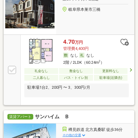
岐阜県本巣市三橋
4.70
万円
管理費4,400円
なし
なし
2
2階 / 2LDK（60.24m
）
礼金なし
敷金なし
更新料なし
二人暮らし
バス・トイレ別
駐車場(近隣含)
駐車場1台2、200円 〜 3、300円/月
サンハイム Ｂ
賃貸アパート
樽見鉄道 北方真桑駅 徒歩36分
その他の交通