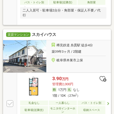
バス・トイレ別
駐車場(近隣含)
角部屋
二人入居可・駐車場2台分・角部屋・保証人不要／代
行
スカイハウス
賃貸マンション
樽見鉄道 糸貫駅 徒歩4分
築39年3ヶ月 / 2階建
岐阜県本巣市上保
3.90
万円
管理費2,000円
1万円
なし
2
1階 / 1DK（27m
）
礼金なし
一人暮らし
バス・トイレ別
モニタ付インターホ
駐車場(近隣含)
収納スペース
ン