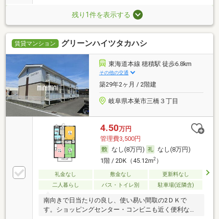
残り1件を表示する
グリーンハイツタカハシ
賃貸マンション
東海道本線 穂積駅 徒歩6.8km
その他の交通
築29年2ヶ月 / 2階建
岐阜県本巣市三橋３丁目
4.50
万円
管理費3,500円
なし(8万円)
なし(8万円)
2
1階 / 2DK（45.12m
）
礼金なし
敷金なし
更新料なし
二人暮らし
バス・トイレ別
駐車場(近隣含)
南向きで日当たりの良し、使い易い間取の2ＤＫで
す。ショッピングセンター・コンビニも近く便利なエ
リアで