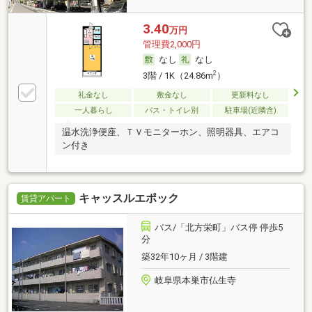
3.40
万円
管理費2,000円
なし
なし
2
3階 / 1K（24.86m
）
礼金なし
敷金なし
更新料なし
一人暮らし
バス・トイレ別
駐車場(近隣含)
温水洗浄便座、ＴＶモニターホン、照明器具、エアコ
ン付き
キャッスルエポック
賃貸アパート
バス/「北方栄町」バス停 停歩5
分
築32年10ヶ月 / 3階建
岐阜県本巣市仏生寺