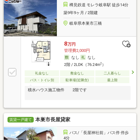
樽見鉄道 モレラ岐阜駅 徒歩14分
築9年9ヶ月 / 2階建
岐阜県本巣市三橋
8
万円
管理費2,000円
なし
なし
2
2階 / 2LDK（76.24m
）
礼金なし
敷金なし
二人暮らし
バス・トイレ別
駐車場(近隣含)
最上階
積水ハウス施工物件 2階です
本巣市長屋貸家
賃貸一戸建て
バス/「長屋神社前」バス停 停歩
4分