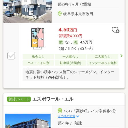
築29年3ヶ月 / 2階建
岐阜県本巣市政田
4.50
万円
管理費4,000円
なし
4.5万円
2
2階 / 1LDK（40.3m
）
敷金なし
一人暮らし
二人暮らし
バス・トイレ別
駐車場(近隣含)
インターネット無料
地震に強い積水ハウス施工のシャーメゾン。インター
ネット無料（Wi-Fi対応）。
エスポワール・エル
賃貸アパート
バス/「高砂町」バス停 停歩9分
その他の交通
築23年 / 3階建