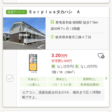
Ｓｕｒｐｌｕｓタカハシ Ａ
賃貸アパート
東海道本線 穂積駅 徒歩7.1km
築30年7ヶ月 / 2階建
岐阜県本巣市三橋４丁目
3.20
万円
管理費3,500円
なし(5万円)
なし(5万円)
2
1階 / 1K（28m
）
礼金なし
敷金なし
更新料なし
一人暮らし
バス・トイレ別
駐車場(近隣含)
エアコン、洗面化粧台付きの1Ｋ、南向きで広々洋間8
帖ですよ。