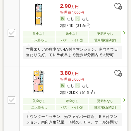
2.90
万円
管理費4,000円
なし
なし
2
2階 / 1K（31.5m
）
礼金なし
敷金なし
更新料なし
一人暮らし
バス・トイレ別
駐車場(近隣含)
本巣エリアの数少ないEV付きマンション。南向きで日
当たり良好。モレラ岐阜まで徒歩15分圏内で大野町
3.80
万円
管理費5,000円
なし
なし
2
2階 / 2LDK（61.5m
）
礼金なし
敷金なし
更新料なし
二人暮らし
バス・トイレ別
駐車場(近隣含)
カウンターキッチン、光ファイバー対応、ＥＶ付マン
ション。南向き角部屋、16帖のＬＤＫ。オール洋間で