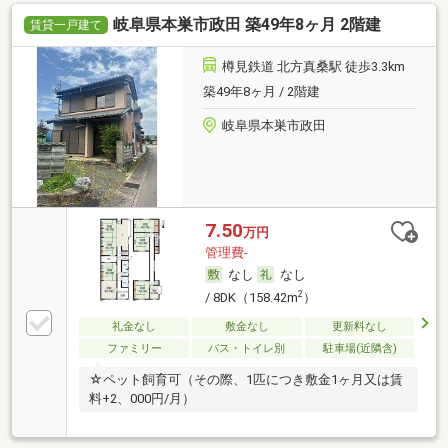
岐阜県本巣市政田 築49年8ヶ月 2階建
賃貸一戸建て
樽見鉄道 北方真桑駅 徒歩3.3km
築49年8ヶ月 / 2階建
岐阜県本巣市政田
7.50
万円
管理費-
なし
なし
2
/ 8DK（158.42m
）
礼金なし
敷金なし
更新料なし
ファミリー
バス・トイレ別
駐車場(近隣含)
☆ペット飼育可（その際、1匹につき敷金1ヶ月又は賃
料+2、000円/月）