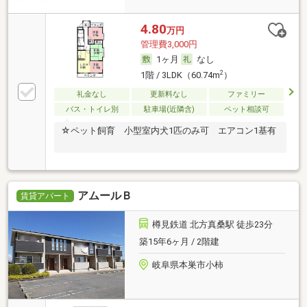
4.80
万円
管理費3,000円
1ヶ月
なし
2
1階 / 3LDK（60.74m
）
礼金なし
更新料なし
ファミリー
バス・トイレ別
駐車場(近隣含)
ペット相談可
☆ペット飼育 小型室内犬1匹のみ可 エアコン1基有
アムールＢ
賃貸アパート
樽見鉄道 北方真桑駅 徒歩23分
築15年6ヶ月 / 2階建
岐阜県本巣市小柿