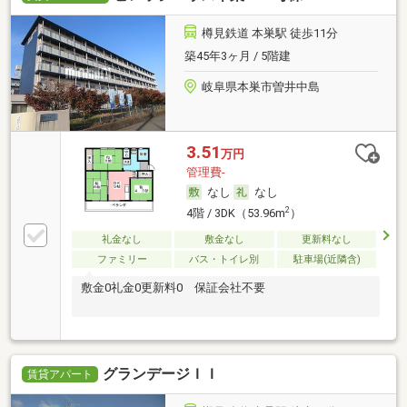
樽見鉄道 本巣駅 徒歩11分
築45年3ヶ月 / 5階建
岐阜県本巣市曽井中島
3.51
万円
管理費-
なし
なし
2
4階 / 3DK（53.96m
）
礼金なし
敷金なし
更新料なし
ファミリー
バス・トイレ別
駐車場(近隣含)
敷金0礼金0更新料0 保証会社不要
グランデージＩＩ
賃貸アパート