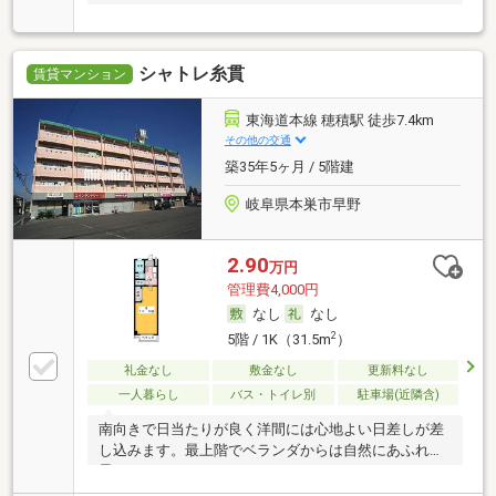
シャトレ糸貫
賃貸マンション
東海道本線 穂積駅 徒歩7.4km
その他の交通
築35年5ヶ月 / 5階建
岐阜県本巣市早野
2.90
万円
管理費4,000円
なし
なし
2
5階 / 1K（31.5m
）
礼金なし
敷金なし
更新料なし
一人暮らし
バス・トイレ別
駐車場(近隣含)
南向きで日当たりが良く洋間には心地よい日差しが差
し込みます。最上階でベランダからは自然にあふれた
景