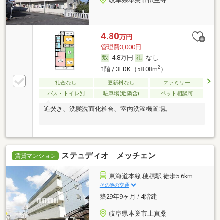
岐阜県本巣市仏生寺
4.80
万円
管理費3,000円
4.8万円
なし
2
1階 / 3LDK（58.08m
）
礼金なし
更新料なし
ファミリー
バス・トイレ別
駐車場(近隣含)
ペット相談可
追焚き、洗髪洗面化粧台、室内洗濯機置場。
ステュディオ メッチェン
賃貸マンション
東海道本線 穂積駅 徒歩5.6km
その他の交通
築29年9ヶ月 / 4階建
岐阜県本巣市上真桑