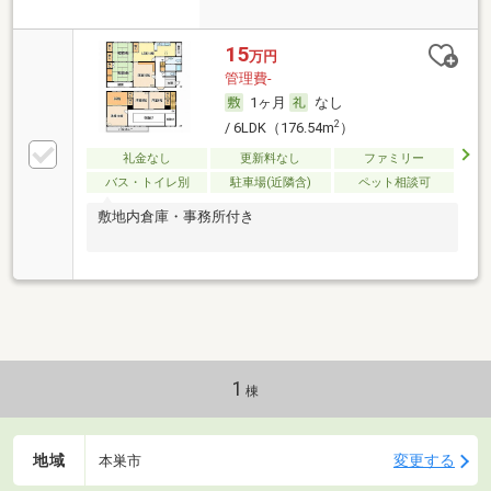
15
万円
管理費-
1ヶ月
なし
2
/ 6LDK（176.54m
）
礼金なし
更新料なし
ファミリー
バス・トイレ別
駐車場(近隣含)
ペット相談可
敷地内倉庫・事務所付き
1
棟
地域
変更する
本巣市