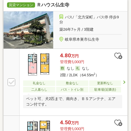
Ｒハウス仏生寺
賃貸マンション
バス/「北方栄町」バス停 停歩9
分
築26年7ヶ月 / 3階建
岐阜県本巣市仏生寺
4.80
万円
管理費5,000円
なし
なし
2
2階 / 2LDK（64.55m
）
礼金なし
敷金なし
更新料なし
二人暮らし
バス・トイレ別
駐車場(近隣含)
ペット可、犬2匹まで、南向き、ＢＳアンテナ、エア
コン付です。
4.50
万円
管理費5,000円