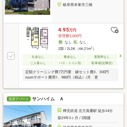
岐阜県本巣市三橋
4.95
万円
管理費5,000円
なし
なし
2
2階 / 2LDK（66.21m
）
礼金なし
敷金なし
更新料なし
二人暮らし
バス・トイレ別
駐車場(近隣含)
定額クリーニング費7万円要 鍵セット費3、300円
ruumサポート費用1、980円（税込）/月 更
サンハイム Ａ
賃貸アパート
樽見鉄道 北方真桑駅 徒歩34分
築29年3ヶ月 / 2階建