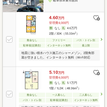
岐阜県本巣市政田
4.60
万円
管理費4,000円
なし
4.6万円
2
2階 / 3DK（55.33m
）
敷金なし
ファミリー
バス・トイレ別
駐車場(近隣含)
インターネット無料
最上階
地震に強い積水ハウス施工のシャーメゾン。2階角部
屋が空きました。インターネット無料（Wi-Fi対応
5.10
万円
管理費4,000円
なし
5.1万円
2
1階 / 1LDK（48.36m
）
敷金なし
一人暮らし
二人暮らし
バス・トイレ別
駐車場(近隣含)
インターネット無料