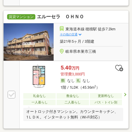
エルーセラ ＯＨＮＯ
賃貸マンション
東海道本線 穂積駅 徒歩7.2km
その他の交通
築21年5ヶ月 / 3階建
岐阜県本巣市三橋
5.40
万円
管理費3,000円
なし
なし
2
1階 / 1LDK（45.36m
）
礼金なし
敷金なし
更新料なし
一人暮らし
二人暮らし
バス・トイレ別
オートロック付きマンション。カウンターキッチン、
1ＬＤＫ。インターネット無料（Wi-Fi対応）