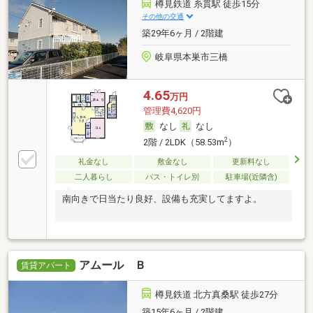
樽見鉄道 糸貫駅 徒歩15分
その他の交通
築29年6ヶ月 / 2階建
岐阜県本巣市三橋
4.65
万円
管理費4,620円
なし
なし
2
2階 / 2LDK（58.53m
）
礼金なし
敷金なし
更新料なし
二人暮らし
バス・トイレ別
駐車場(近隣含)
南向きで日当たり良好、設備も充実してますよ。
アムール Ｂ
賃貸アパート
樽見鉄道 北方真桑駅 徒歩27分
築15年6ヶ月 / 2階建