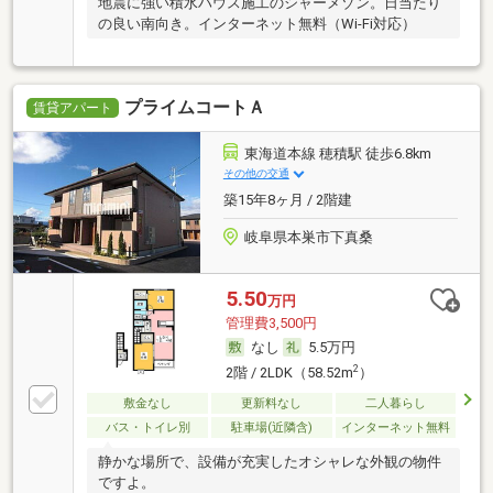
地震に強い積水ハウス施工のシャーメゾン。日当たり
の良い南向き。インターネット無料（Wi-Fi対応）
プライムコートＡ
賃貸アパート
東海道本線 穂積駅 徒歩6.8km
その他の交通
築15年8ヶ月 / 2階建
岐阜県本巣市下真桑
5.50
万円
管理費3,500円
なし
5.5万円
2
2階 / 2LDK（58.52m
）
敷金なし
更新料なし
二人暮らし
バス・トイレ別
駐車場(近隣含)
インターネット無料
静かな場所で、設備が充実したオシャレな外観の物件
ですよ。