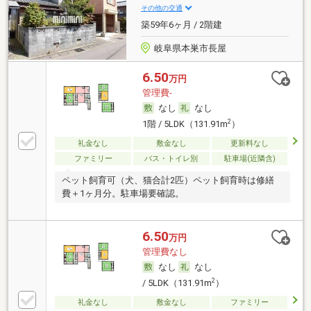
その他の交通
築59年6ヶ月 / 2階建
岐阜県本巣市長屋
6.50
万円
管理費-
なし
なし
2
1階 / 5LDK（131.91m
）
礼金なし
敷金なし
更新料なし
ファミリー
バス・トイレ別
駐車場(近隣含)
ペット飼育可（犬、猫合計2匹）ペット飼育時は修繕
費＋1ヶ月分。駐車場要確認。
6.50
万円
管理費なし
なし
なし
2
/ 5LDK（131.91m
）
礼金なし
敷金なし
ファミリー