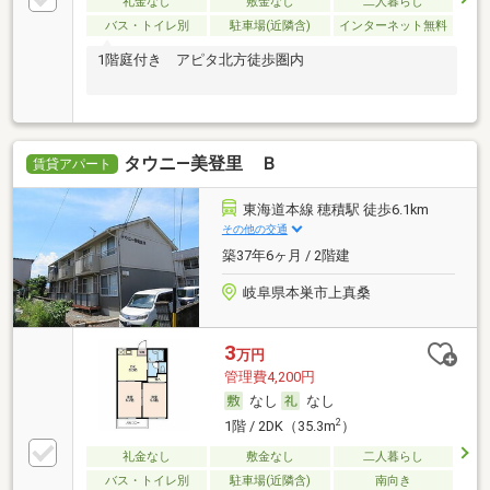
礼金なし
敷金なし
二人暮らし
バス・トイレ別
駐車場(近隣含)
インターネット無料
1階庭付き アピタ北方徒歩圏内
タウニ―美登里 Ｂ
賃貸アパート
東海道本線 穂積駅 徒歩6.1km
その他の交通
築37年6ヶ月 / 2階建
岐阜県本巣市上真桑
3
万円
管理費4,200円
なし
なし
2
1階 / 2DK（35.3m
）
礼金なし
敷金なし
二人暮らし
バス・トイレ別
駐車場(近隣含)
南向き