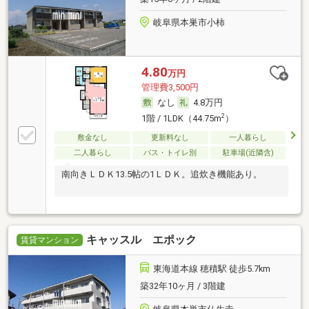
岐阜県本巣市小柿
4.80
万円
管理費3,500円
なし
4.8万円
2
1階 / 1LDK（44.75m
）
敷金なし
更新料なし
一人暮らし
二人暮らし
バス・トイレ別
駐車場(近隣含)
南向きＬＤＫ13.5帖の1ＬＤＫ。追炊き機能あり。
キャッスル エポック
賃貸マンション
東海道本線 穂積駅 徒歩5.7km
築32年10ヶ月 / 3階建