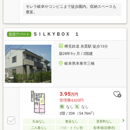
モレラ岐阜やコンビニまで徒歩圏内。収納スペースも
豊富。
ＳＩＬＫＹＢＯＸ １
賃貸アパート
樽見鉄道 糸貫駅 徒歩13分
築28年5ヶ月 / 2階建
岐阜県本巣市三橋
3.95
万円
管理費4,620円
なし
なし
2
2階 / 2DK（54.76m
）
礼金なし
敷金なし
更新料なし
二人暮らし
バス・トイレ別
駐車場(近隣含)