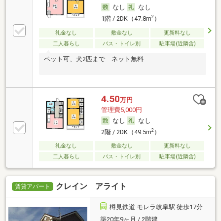
なし
なし
2
1階 / 2DK（47.8m
）
礼金なし
敷金なし
更新料なし
二人暮らし
バス・トイレ別
駐車場(近隣含)
ペット可、犬2匹まで ネット無料
4.50
万円
管理費5,000円
なし
なし
2
2階 / 2DK（49.5m
）
礼金なし
敷金なし
更新料なし
二人暮らし
バス・トイレ別
駐車場(近隣含)
クレイン アライト
賃貸アパート
樽見鉄道 モレラ岐阜駅 徒歩17分
築20年9ヶ月 / 2階建