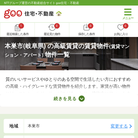
NTTグループ運営の不動産総合サイト goo住宅・不動産
1
0
0
0
最近検索した条件
最近見た物件
保存した条件
お気に入り
本巣市(岐阜県) の高級賃貸の賃貸物件
(賃貸マン
物件一覧
ション・アパート)
質のいいサービスやゆとりのある空間で生活したい方におすすめ
の高級・ハイグレードな賃貸物件を紹介します。家賃が高い物件
には、コンシェルジュサービスがあったり、建物内にフィットネ
続きを見る
スルームがあったりとサービスの充実度が抜群。お部屋も広々と
しているので、家族全員がゆったりと過ごせるでしょう。複数あ
る高級・ハイグレードな物件から、気になるお部屋を見つけてく
ださいね。
地域
変更する
本巣市