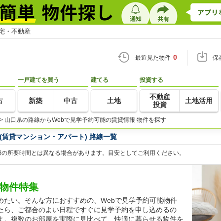
住宅・不動産
0
最近見た物件
保
一戸建てを買う
建てる
投資する
不動産
古
新築
中古
土地
土地活用
投資
>
山口県の路線からWebで見学予約可能の賃貸情報 物件を探す
(賃貸マンション・アパート) 路線一覧
際の所要時間とは異なる場合があります。目安としてご利用ください。
貸物件特集
めたい。そんな方におすすめの、Webで見学予約可能物件
たら、ご都合のよい日程ですぐに見学予約を申し込めるの
よ。複数のお部屋を実際に見比べて、快適に暮らせる物件を