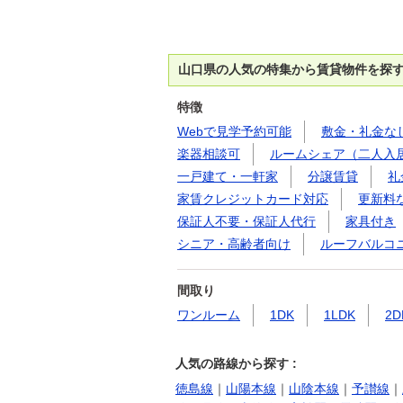
山口県の人気の特集から賃貸物件を探
特徴
Webで見学予約可能
敷金・礼金な
楽器相談可
ルームシェア（二人入
一戸建て・一軒家
分譲賃貸
礼
家賃クレジットカード対応
更新料
保証人不要・保証人代行
家具付き
シニア・高齢者向け
ルーフバルコ
間取り
ワンルーム
1DK
1LDK
2D
人気の路線から探す :
徳島線
｜
山陽本線
｜
山陰本線
｜
予讃線
｜