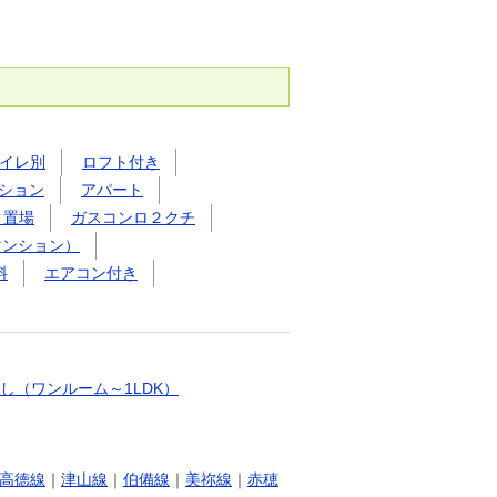
イレ別
ロフト付き
ション
アパート
ク置場
ガスコンロ２クチ
マンション）
料
エアコン付き
し（ワンルーム～1LDK）
高徳線
｜
津山線
｜
伯備線
｜
美祢線
｜
赤穂