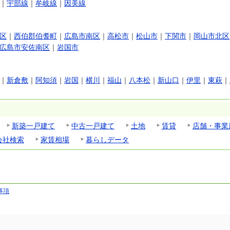
｜
宇部線
｜
牟岐線
｜
因美線
区
｜
西伯郡伯耆町
｜
広島市南区
｜
高松市
｜
松山市
｜
下関市
｜
岡山市北区
広島市安佐南区
｜
岩国市
｜
新倉敷
｜
阿知須
｜
岩国
｜
横川
｜
福山
｜
八本松
｜
新山口
｜
伊里
｜
東萩
｜
新築一戸建て
中古一戸建て
土地
賃貸
店舗・事業
会社検索
家賃相場
暮らしデータ
事項