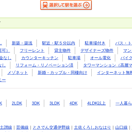
す
し
新築・築浅
駅近・駅５分以内
駐車場付き
バス・ト
居可）
フリーレント
貸主物件
デザイナーズ物件
マン
金なし
カウンターキッチン
駐車場
オール電化
バイ
なし
リフォーム・リノベーション済
タワーマンション（高層
メゾネット
新婚・カップル・同棲向け
インターネット無
ニー
K
2LDK
3DK
3LDK
4DK
4LDK以上
一人暮ら
土讃線
｜
芸備線
｜
とさでん交通伊野線
｜
土佐くろしおなはり
｜
山口線
｜