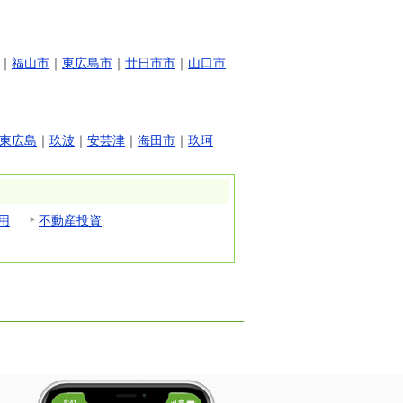
｜
福山市
｜
東広島市
｜
廿日市市
｜
山口市
東広島
｜
玖波
｜
安芸津
｜
海田市
｜
玖珂
用
不動産投資