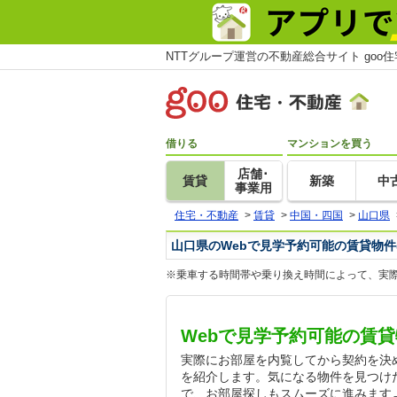
NTTグループ運営の不動産総合サイト goo
借りる
マンションを買う
店舗･
賃貸
新築
中
事業用
住宅・不動産
>
賃貸
>
中国・四国
>
山口県
山口県のWebで見学予約可能の賃貸物件
※乗車する時間帯や乗り換え時間によって、実
Webで見学予約可能の賃
実際にお部屋を内覧してから契約を決
を紹介します。気になる物件を見つけ
で、お部屋探しもスムーズに進みます