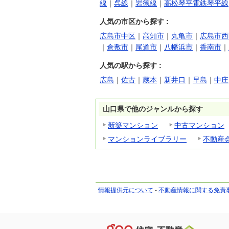
線
｜
呉線
｜
岩徳線
｜
高松琴平電鉄琴平線
人気の市区から探す :
広島市中区
｜
高知市
｜
丸亀市
｜
広島市西
｜
倉敷市
｜
尾道市
｜
八幡浜市
｜
香南市
｜
人気の駅から探す :
広島
｜
佐古
｜
蔵本
｜
新井口
｜
早島
｜
中庄
山口県で他のジャンルから探す
新築マンション
中古マンション
マンションライブラリー
不動産
情報提供元について
-
不動産情報に関する免責