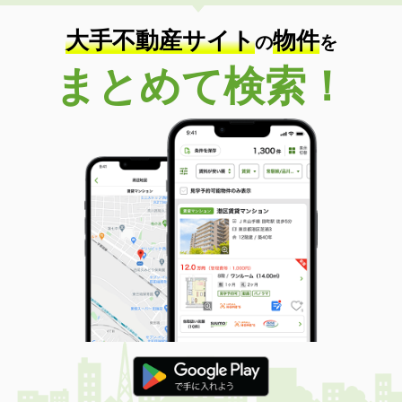
大手不動産サイト
物件
の
を
まとめて検索！