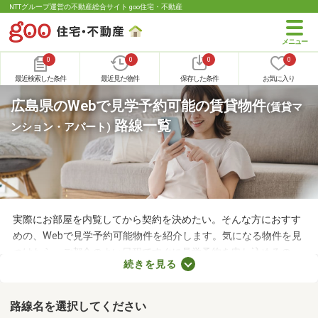
NTTグループ運営の不動産総合サイト goo住宅・不動産
0
0
0
0
最近検索した条件
最近見た物件
保存した条件
お気に入り
広島県のWebで見学予約可能の賃貸物件
(賃貸マ
路線一覧
ンション・アパート)
実際にお部屋を内覧してから契約を決めたい。そんな方におすす
めの、Webで見学予約可能物件を紹介します。気になる物件を見
つけたら、ご都合のよい日程ですぐに見学予約を申し込めるの
続きを見る
で、お部屋探しもスムーズに進みますよ。複数のお部屋を実際に
見比べて、快適に暮らせる物件を探してみてくださいね。
路線名を選択してください