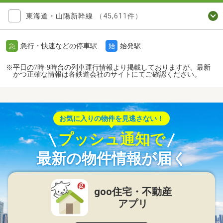
東海道・山陽新幹線
（45,611件）
急行・快速などの停車駅
始発駅
急
始
※平日の7時-9時台の列車運行情報より掲載しておりますが、最新
かつ正確な情報は各鉄道会社のサイトにてご確認ください。
お気に入りの物件を見逃さない！
プッシュ通知で
最新の物件情報が届く
goo住宅・不動産
アプリ