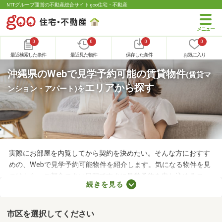
NTTグループ運営の不動産総合サイト goo住宅・不動産
0
0
0
0
最近検索した条件
最近見た物件
保存した条件
お気に入り
沖縄県のWebで見学予約可能の賃貸物件
(賃貸マ
エリアから探す
ンション・アパート)
を
実際にお部屋を内覧してから契約を決めたい。そんな方におすす
めの、Webで見学予約可能物件を紹介します。気になる物件を見
つけたら、ご都合のよい日程ですぐに見学予約を申し込めるの
続きを見る
で、お部屋探しもスムーズに進みますよ。複数のお部屋を実際に
見比べて、快適に暮らせる物件を探してみてくださいね。
市区を選択してください