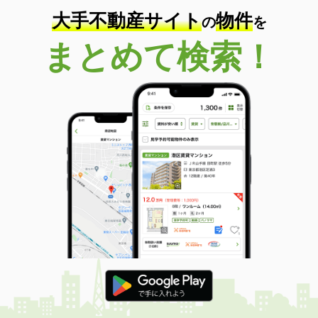
大手不動産サイト
物件
の
を
まとめて検索！