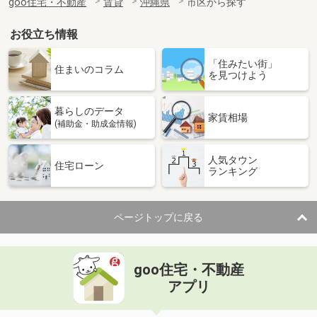
goo住宅・不動産
賃貸
沖縄県
市区から探す
お役立ち情報
「住みたい街」
住まいのコラム
を見つけよう
暮らしのデータ
家賃相場
(補助金・助成金情報)
人気タウン
住宅ローン
ランキング
ページトップに戻る
goo住宅・不動産
アプリ