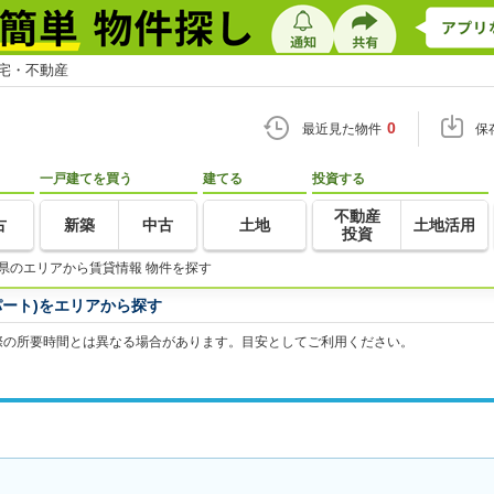
住宅・不動産
0
最近見た物件
保
一戸建てを買う
建てる
投資する
不動産
古
新築
中古
土地
土地活用
投資
県のエリアから賃貸情報 物件を探す
ート)をエリアから探す
際の所要時間とは異なる場合があります。目安としてご利用ください。