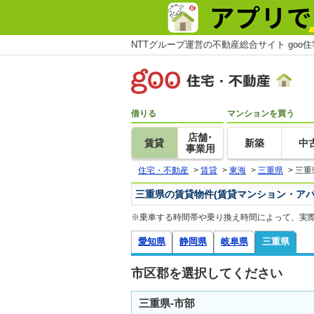
NTTグループ運営の不動産総合サイト goo
借りる
マンションを買う
店舗･
賃貸
新築
中
事業用
住宅・不動産
>
賃貸
>
東海
>
三重県
>
三重
三重県の賃貸物件(賃貸マンション・アパ
※乗車する時間帯や乗り換え時間によって、実
愛知県
静岡県
岐阜県
三重県
市区郡を選択してください
三重県-市部