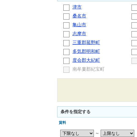
津市
桑名市
亀山市
志摩市
三重郡菰野町
多気郡明和町
度会郡大紀町
南牟婁郡紀宝町
条件を指定する
賃料
～