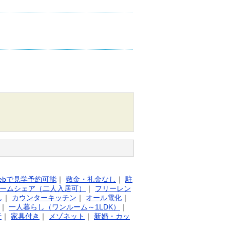
ebで見学予約可能
｜
敷金・礼金なし
｜
駐
ームシェア（二人入居可）
｜
フリーレン
し
｜
カウンターキッチン
｜
オール電化
｜
｜
一人暮らし（ワンルーム～1LDK）
｜
行
｜
家具付き
｜
メゾネット
｜
新婚・カッ