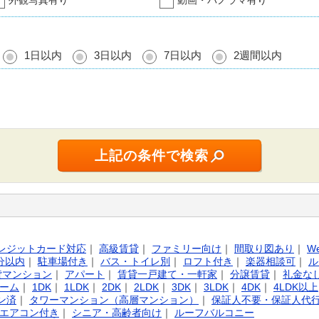
外観写真有り
動画・パノラマ有り
1日以内
3日以内
7日以内
2週間以内
レジットカード対応
｜
高級賃貸
｜
ファミリー向け
｜
間取り図あり
｜
W
分以内
｜
駐車場付き
｜
バス・トイレ別
｜
ロフト付き
｜
楽器相談可
｜
ル
貸マンション
｜
アパート
｜
賃貸一戸建て・一軒家
｜
分譲賃貸
｜
礼金な
ーム
｜
1DK
｜
1LDK
｜
2DK
｜
2LDK
｜
3DK
｜
3LDK
｜
4DK
｜
4LDK以上
ン済
｜
タワーマンション（高層マンション）
｜
保証人不要・保証人代
エアコン付き
｜
シニア・高齢者向け
｜
ルーフバルコニー