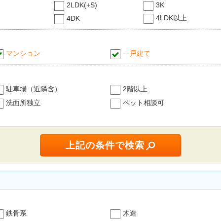
2LDK(+S)
3K
4LDK以上
4DK
マンション
一戸建て
駐車場（近隣含）
2階以上
洗面所独立
ペット相談可
鉄骨系
木造