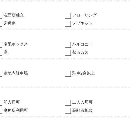
洗面所独立
フローリング
床暖房
メゾネット
宅配ボックス
バルコニー
庭
都市ガス
敷地内駐車場
駐車2台以上
即入居可
二人入居可
事務所利用可
高齢者相談