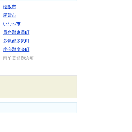
松阪市
尾鷲市
いなべ市
員弁郡東員町
多気郡多気町
度会郡度会町
南牟婁郡御浜町