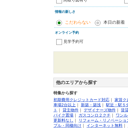
間取り図有り
情報の新しさ
こだわらない
本日の新着
オンライン予約
見学予約可
他のエリアから探す
特集から探す
初期費用クレジットカード対応
｜
家賃ク
車場2台以上
｜
新築・築浅
｜
駅近・駅５
ト
｜
貸主物件
｜
デザイナーズ物件
｜
賃
バイク置場
｜
ガスコンロ２クチ
｜
ワンル
更新料なし
｜
リフォーム・リノベーショ
プル・同棲向け
｜
インターネット無料
｜