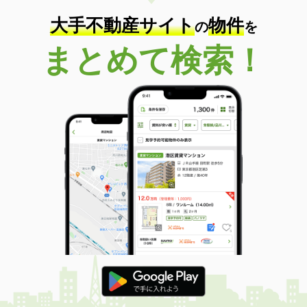
大手不動産サイト
物件
の
を
まとめて検索！