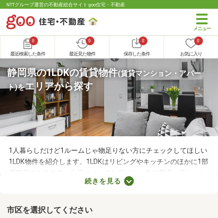
NTTグループ運営の不動産総合サイト goo住宅・不動産
0
0
0
0
最近検索した条件
最近見た物件
保存した条件
お気に入り
静岡県の1LDKの賃貸物件
(賃貸マンション・アパー
エリアから探す
ト)
を
1人暮らしだけど1ルームじゃ物足りない方にチェックしてほしい
1LDK物件を紹介します。1LDKはリビングやキッチンのほかに1部
屋確保できるので、生活スペースを分けたい方に最適。広々とし
続きを見る
たLDKの物件を選べば、ゆったりとくつろげる理想のお部屋に住
めるでしょう。数多くある1LDK物件から、好みの設備や広さを備
えるお部屋を見つけてくださいね。
市区を選択してください