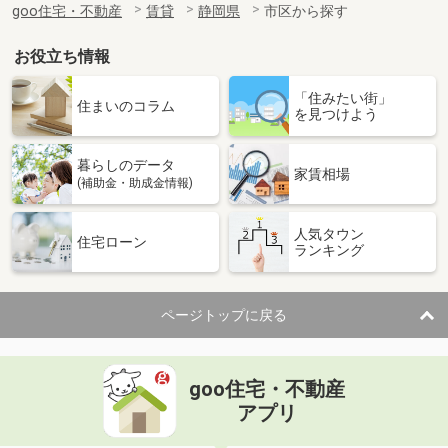
goo住宅・不動産
賃貸
静岡県
市区から探す
お役立ち情報
「住みたい街」
住まいのコラム
を見つけよう
暮らしのデータ
家賃相場
(補助金・助成金情報)
人気タウン
住宅ローン
ランキング
ページトップに戻る
goo住宅・不動産
アプリ