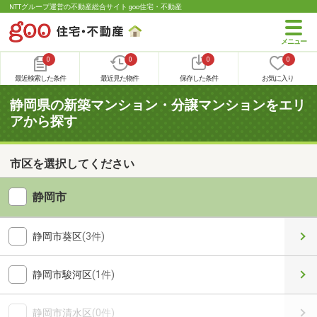
NTTグループ運営の不動産総合サイト goo住宅・不動産
0
0
0
0
最近検索した条件
最近見た物件
保存した条件
お気に入り
静岡県の新築マンション・分譲マンションをエリ
アから探す
市区を選択してください
静岡市
静岡市葵区
(3件)
静岡市駿河区
(1件)
静岡市清水区
(0件)