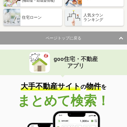
(補助金・助成金情報)
人気タウン
住宅ローン
ランキング
ページトップに戻る
goo住宅・不動産
アプリ
大手不動産サイト
物件
の
を
まとめて検索！