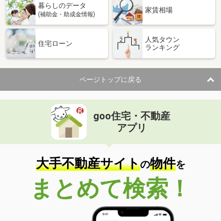
暮らしのデータ
家賃相場
(補助金・助成金情報)
人気タウン
住宅ローン
ランキング
ページトップに戻る
goo住宅・不動産
アプリ
大手不動産サイト
物件
の
を
まとめて検索！