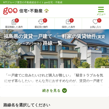
NTTグループ運営の不動産総合サイト goo住宅・不動産
0
0
0
0
最近検索した条件
最近見た物件
保存した条件
お気に入り
福島県の賃貸一戸建て・一軒家の賃貸物件
(賃貸
路線一覧
マンション・アパート)
「一戸建てに住みたいけれど購入が難しい」「騒音トラブルを気
にせず暮らしたい」そんな方におすすめなのが、賃貸の一戸建て
です。ほかの部屋からの生活音を気にせずに済むだけでなく、子
続きを見る
どもの足音に気を遣わずに済む点も戸建ての魅力。生活音のトラ
ブルが気になる人や子育て世帯にぴったりの賃貸一戸建てを紹介
します。
路線名を選択してください