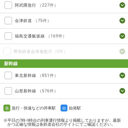
阿武隈急行
（227件）
会津鉄道
（75件）
福島交通飯坂線
（169件）
野岩鉄道会津鬼怒川
（0件）
新幹線
東北新幹線
（851件）
山形新幹線
（576件）
急行・快速などの停車駅
始発駅
急
始
※平日の7時-9時台の列車運行情報より掲載しておりますが、最新
かつ正確な情報は各鉄道会社のサイトにてご確認ください。