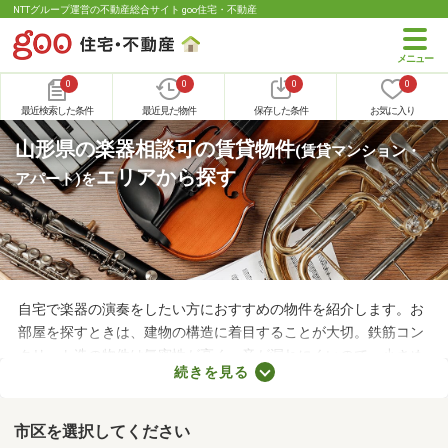
NTTグループ運営の不動産総合サイト goo住宅・不動産
0
0
0
0
最近検索した条件
最近見た物件
保存した条件
お気に入り
山形県の楽器相談可の賃貸物件
(賃貸マンション・
エリアから探す
アパート)
を
自宅で楽器の演奏をしたい方におすすめの物件を紹介します。お
部屋を探すときは、建物の構造に着目することが大切。鉄筋コン
クリート造の物件は気密性が高く、音が漏れにくいので、小さめ
続きを見る
の音で演奏すればトラブルになりにくいでしょう。物件によって
演奏していい楽器のルールも異なるため、大家さんに確認してお
くことがおすすめです。
市区を選択してください