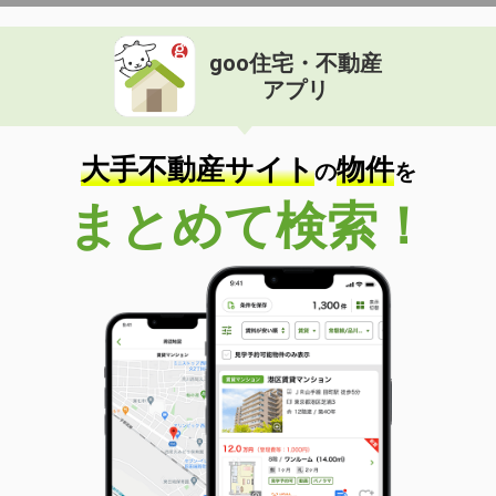
goo住宅・不動産
アプリ
大手不動産サイト
物件
の
を
まとめて検索！