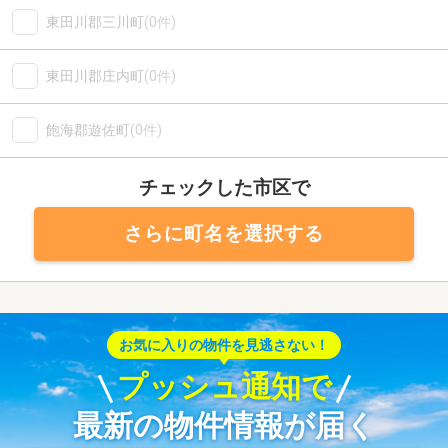
東田川郡三川町
(0件)
東田川郡庄内町
(0件)
飽海郡遊佐町
(0件)
チェックした市区で
さらに町名を選択する
お気に入りの物件を見逃さない！
プッシュ通知で
最新の物件情報が届く