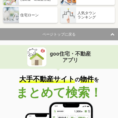
人気タウン
住宅ローン
ランキング
ページトップに戻る
goo住宅・不動産
アプリ
大手不動産サイト
物件
の
を
まとめて検索！