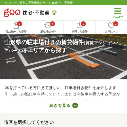
NTTグループ運営の不動産総合サイト goo住宅・不動産
0
0
0
0
最近検索した条件
最近見た物件
保存した条件
お気に入り
山形県の駐車場付きの賃貸物件
(賃貸マンション・
エリアから探す
アパート)
を
車を持っている方に見てほしい、駐車場付き物件を紹介します。
引っ越しの際に車を持っていく、または今後車を購入する予定が
あるなら駐車場は必須。物件周辺で駐車場を借りる方法もありま
続きを見る
すが、月々の費用が割高になる恐れもあります。駐車場の費用を
抑えるだけでなく、車への移動も楽に行える駐車場付き物件から
気になるお部屋を探してみましょう。
市区を選択してください