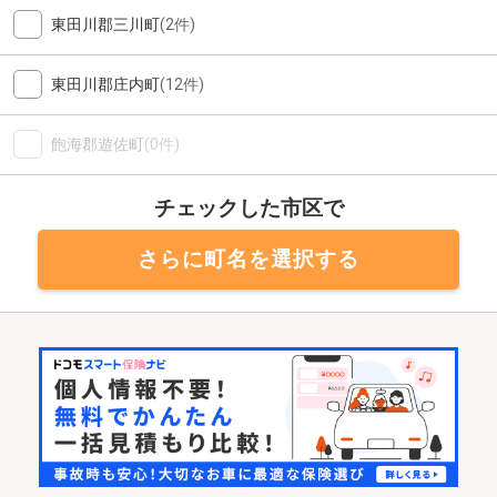
東田川郡三川町
(2件)
東田川郡庄内町
(12件)
飽海郡遊佐町
(0件)
チェックした市区で
さらに町名を選択する