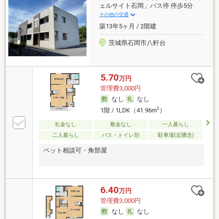
ェルサイト石岡」バス停 停歩5分
その他の交通
築13年5ヶ月 / 2階建
茨城県石岡市八軒台
5.70
万円
管理費3,000円
なし
なし
2
1階 / 1LDK（41.96m
）
礼金なし
敷金なし
一人暮らし
二人暮らし
バス・トイレ別
駐車場(近隣含)
ペット相談可・角部屋
6.40
万円
管理費3,000円
なし
なし