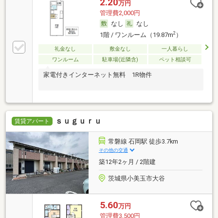
2.20
万円
管理費2,000円
なし
なし
2
1階 / ワンルーム（19.87m
）
礼金なし
敷金なし
一人暮らし
ワンルーム
駐車場(近隣含)
ペット相談可
家電付きインターネット無料 1R物件
ｓｕｇｕｒｕ
賃貸アパート
常磐線 石岡駅 徒歩3.7km
その他の交通
築12年2ヶ月 / 2階建
茨城県小美玉市大谷
5.60
万円
管理費3,500円