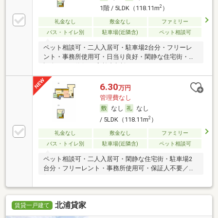
2
1階 / 5LDK（118.11m
）
礼金なし
敷金なし
ファミリー
バス・トイレ別
駐車場(近隣含)
ペット相談可
ペット相談可・二人入居可・駐車場2台分・フリーレ
ント・事務所使用可・日当り良好・閑静な住宅街・保
証人不要／代行 ・高齢者相談
6.30
万円
管理費なし
なし
なし
2
/ 5LDK（118.11m
）
礼金なし
敷金なし
ファミリー
バス・トイレ別
駐車場(近隣含)
ペット相談可
ペット相談可・二人入居可・閑静な住宅街・駐車場2
台分・フリーレント・事務所使用可・保証人不要／代
行
北浦貸家
賃貸一戸建て