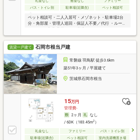
礼金なし
敷金なし
ファミリー
バス・トイレ別
駐車場(近隣含)
ペット相談可
ペット相談可・二人入居可・メゾネット・駐車場2台
分・角部屋・管理人巡回・保証人不要／代行 ・ルーム
シェア可・初期費用カード決済可
石岡市根当戸建
賃貸一戸建て
常磐線 羽鳥駅 徒歩3.6km
築51年3ヶ月 / 平屋建て
茨城県石岡市根当
15
万円
管理費-
2ヶ月
なし
2
/ 6DK（183.45m
）
礼金なし
ファミリー
バス・トイレ別
駐車場(近隣含)
ペット相談可
室内洗濯機置き場