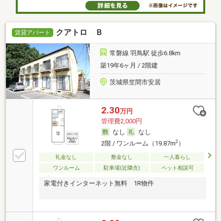
クアトロ Ｂ
賃貸アパート
常磐線 羽鳥駅 徒歩6.8km
築19年6ヶ月 / 2階建
茨城県笠間市安居
2.30
万円
管理費2,000円
なし
なし
2
2階 / ワンルーム（19.87m
）
礼金なし
敷金なし
一人暮らし
ワンルーム
駐車場(近隣含)
ペット相談可
家電付きインターネット無料 1R物件