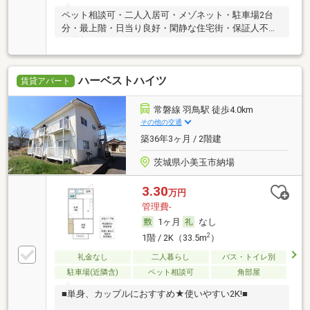
ペット相談可・二人入居可・メゾネット・駐車場2台
分・最上階・日当り良好・閑静な住宅街・保証人不要
／代行 ・ルームシェア可
ハーベストハイツ
賃貸アパート
常磐線 羽鳥駅 徒歩4.0km
その他の交通
築36年3ヶ月 / 2階建
茨城県小美玉市納場
3.30
万円
管理費-
1ヶ月
なし
2
1階 / 2K（33.5m
）
礼金なし
二人暮らし
バス・トイレ別
駐車場(近隣含)
ペット相談可
角部屋
■単身、カップルにおすすめ★使いやすい2K!■