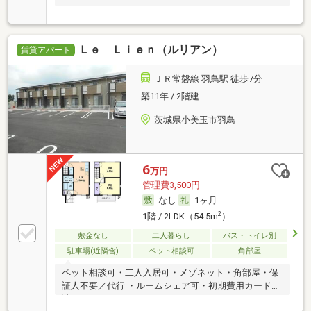
Ｌｅ Ｌｉｅｎ（ルリアン）
賃貸アパート
ＪＲ常磐線 羽鳥駅 徒歩7分
築11年 / 2階建
茨城県小美玉市羽鳥
6
万円
管理費3,500円
なし
1ヶ月
2
1階 / 2LDK（54.5m
）
敷金なし
二人暮らし
バス・トイレ別
駐車場(近隣含)
ペット相談可
角部屋
ペット相談可・二人入居可・メゾネット・角部屋・保
証人不要／代行 ・ルームシェア可・初期費用カード決
済可