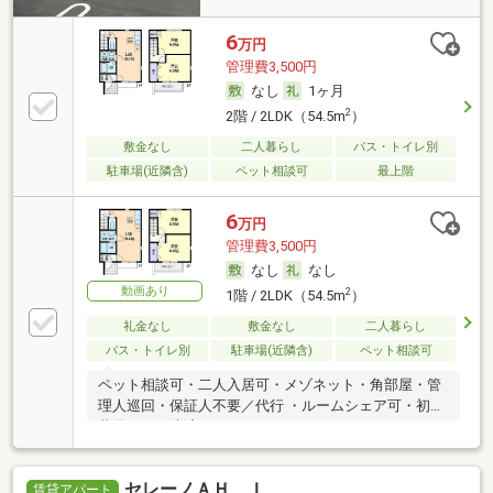
6
万円
管理費3,500円
なし
1ヶ月
2
2階 / 2LDK（54.5m
）
敷金なし
二人暮らし
バス・トイレ別
駐車場(近隣含)
ペット相談可
最上階
6
万円
管理費3,500円
なし
なし
動画あり
2
1階 / 2LDK（54.5m
）
礼金なし
敷金なし
二人暮らし
バス・トイレ別
駐車場(近隣含)
ペット相談可
ペット相談可・二人入居可・メゾネット・角部屋・管
理人巡回・保証人不要／代行 ・ルームシェア可・初期
費用カード決済可
セレーノＡＨ Ｉ
賃貸アパート