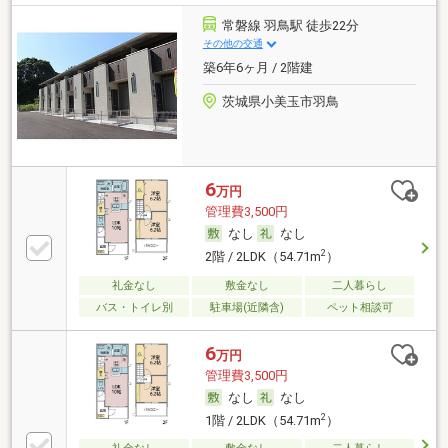
常磐線 羽鳥駅 徒歩22分
その他の交通
築6年6ヶ月 / 2階建
茨城県小美玉市羽鳥
6
万円
管理費3,500円
なし
なし
2
2階 / 2LDK（54.71m
）
礼金なし
敷金なし
二人暮らし
バス・トイレ別
駐車場(近隣含)
ペット相談可
6
万円
管理費3,500円
なし
なし
2
1階 / 2LDK（54.71m
）