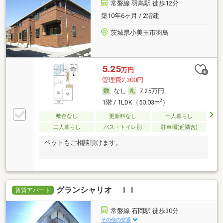
常磐線 羽鳥駅 徒歩12分
築10年6ヶ月 / 2階建
茨城県小美玉市羽鳥
5.25
万円
管理費2,300円
なし
7.25万円
2
1階 / 1LDK（50.03m
）
敷金なし
更新料なし
一人暮らし
二人暮らし
バス・トイレ別
駐車場(近隣含)
ペットもご相談頂けます。
グランシャリオ ＩＩ
賃貸アパート
常磐線 石岡駅 徒歩30分
その他の交通