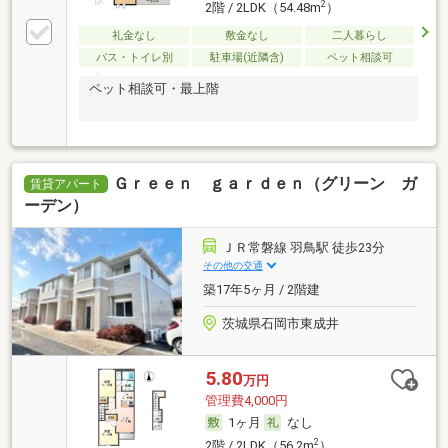
2
2階 / 2LDK（54.48m
）
礼金なし
敷金なし
二人暮らし
バス・トイレ別
駐車場(近隣含)
ペット相談可
ペット相談可・最上階
Ｇｒｅｅｎ ｇａｒｄｅｎ（グリーン ガ
賃貸アパート
ーデン）
ＪＲ常磐線 羽鳥駅 徒歩23分
その他の交通
築17年5ヶ月 / 2階建
茨城県石岡市東成井
5.80
万円
管理費4,000円
1ヶ月
なし
2
2階 / 2LDK（56.2m
）