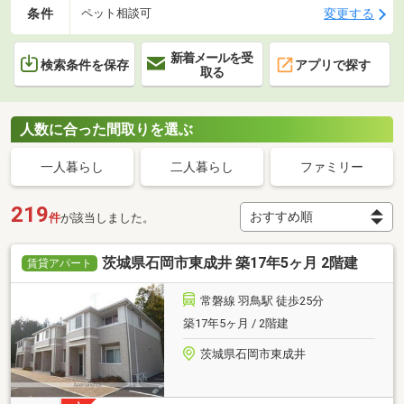
条件
変更する
ペット相談可
新着メールを受
検索条件を保存
アプリで探す
取る
人数に合った間取りを選ぶ
一人暮らし
二人暮らし
ファミリー
219
件
が該当しました。
茨城県石岡市東成井 築17年5ヶ月 2階建
賃貸アパート
常磐線 羽鳥駅 徒歩25分
築17年5ヶ月 / 2階建
茨城県石岡市東成井