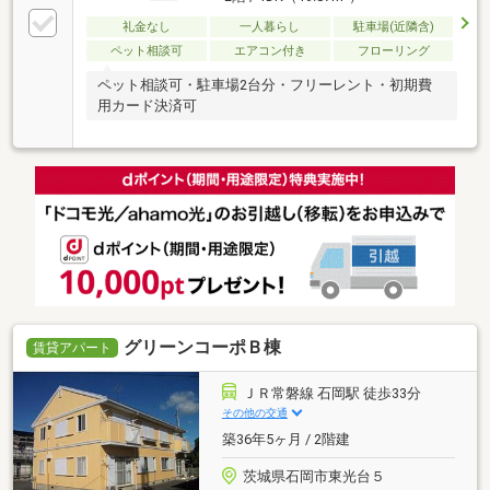
礼金なし
一人暮らし
駐車場(近隣含)
ペット相談可
エアコン付き
フローリング
ペット相談可・駐車場2台分・フリーレント・初期費
用カード決済可
グリーンコーポＢ棟
賃貸アパート
ＪＲ常磐線 石岡駅 徒歩33分
その他の交通
築36年5ヶ月 / 2階建
茨城県石岡市東光台５