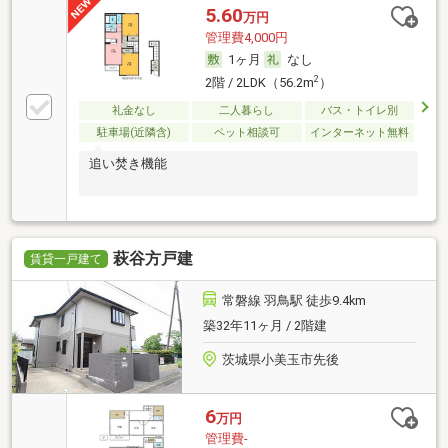
5.60
万円
管理費4,000円
1ヶ月
なし
2
2階 / 2LDK（56.2m
）
礼金なし
二人暮らし
バス・トイレ別
駐車場(近隣含)
ペット相談可
インターネット無料
追い焚き機能
萩谷方戸建
賃貸一戸建て
常磐線 羽鳥駅 徒歩9.4km
築32年11ヶ月 / 2階建
茨城県小美玉市先後
6
万円
管理費-