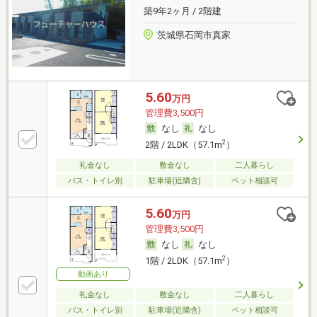
築9年2ヶ月 / 2階建
茨城県石岡市真家
5.60
万円
管理費3,500円
なし
なし
2
2階 / 2LDK（57.1m
）
礼金なし
敷金なし
二人暮らし
バス・トイレ別
駐車場(近隣含)
ペット相談可
5.60
万円
管理費3,500円
なし
なし
2
1階 / 2LDK（57.1m
）
動画あり
礼金なし
敷金なし
二人暮らし
バス・トイレ別
駐車場(近隣含)
ペット相談可