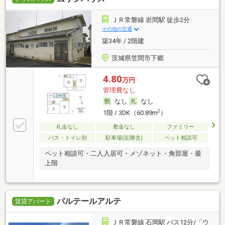
ＪＲ常磐線 岩間駅 徒歩2分
その他の交通
築34年 / 2階建
茨城県笠間市下郷
4.80
万円
管理費なし
なし
なし
2
1階 / 3DK（60.89m
）
礼金なし
敷金なし
ファミリー
バス・トイレ別
駐車場(近隣含)
ペット相談可
ペット相談可・二人入居可・メゾネット・角部屋・最
上階
パルテールアルテ
賃貸アパート
ＪＲ常磐線 石岡駅 バス12分/「ウ