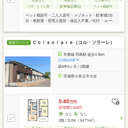
礼金なし
敷金なし
二人暮らし
バス・トイレ別
駐車場(近隣含)
ペット相談可
ペット相談可・二人入居可・メゾネット・駐車場2台
分・角部屋・管理人巡回・保証人不要／代行 ・ルーム
シェア可・初期費用カード決済可
Ｃｏｌｓｏｌａｒｅ（コル・ソラーレ）
賃貸アパート
常磐線 羽鳥駅 徒歩3.5km
その他の交通
築6年6ヶ月 / 2階建
茨城県小美玉市大谷
5.80
万円
管理費3,500円
なし
なし
2
2階 / 2LDK（54.71m
）