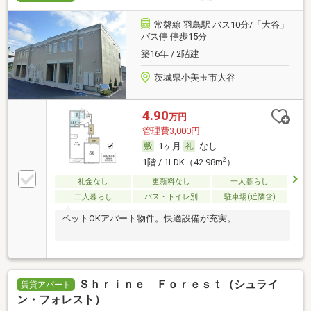
常磐線 羽鳥駅 バス10分/「大谷」
バス停 停歩15分
築16年 / 2階建
茨城県小美玉市大谷
4.90
万円
管理費3,000円
1ヶ月
なし
2
1階 / 1LDK（42.98m
）
礼金なし
更新料なし
一人暮らし
二人暮らし
バス・トイレ別
駐車場(近隣含)
ペットOKアパート物件。快適設備が充実。
Ｓｈｒｉｎｅ Ｆｏｒｅｓｔ（シュライ
賃貸アパート
ン・フォレスト）