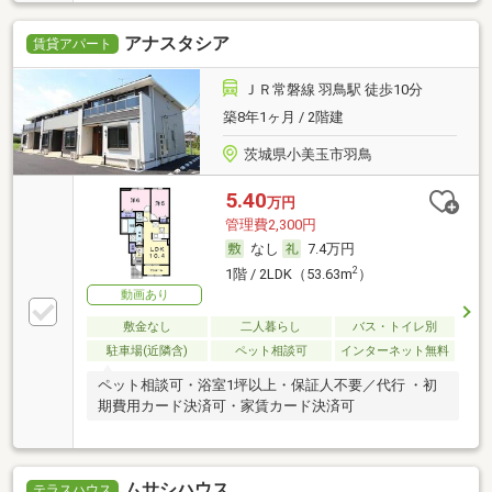
アナスタシア
賃貸アパート
ＪＲ常磐線 羽鳥駅 徒歩10分
築8年1ヶ月 / 2階建
茨城県小美玉市羽鳥
5.40
万円
管理費2,300円
なし
7.4万円
2
1階 / 2LDK（53.63m
）
動画あり
敷金なし
二人暮らし
バス・トイレ別
駐車場(近隣含)
ペット相談可
インターネット無料
ペット相談可・浴室1坪以上・保証人不要／代行 ・初
期費用カード決済可・家賃カード決済可
ムサシハウス
テラスハウス