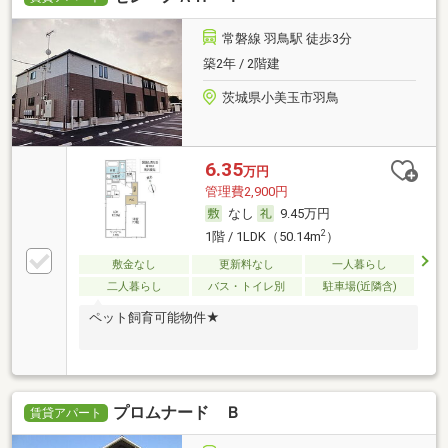
常磐線 羽鳥駅 徒歩3分
築2年 / 2階建
茨城県小美玉市羽鳥
6.35
万円
管理費2,900円
なし
9.45万円
2
1階 / 1LDK（50.14m
）
敷金なし
更新料なし
一人暮らし
二人暮らし
バス・トイレ別
駐車場(近隣含)
ペット飼育可能物件★
プロムナード Ｂ
賃貸アパート