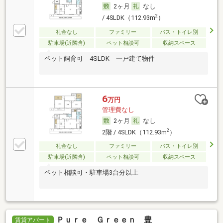
2ヶ月
なし
2
/ 4SLDK（112.93m
）
礼金なし
ファミリー
バス・トイレ別
駐車場(近隣含)
ペット相談可
収納スペース
ペット飼育可 4SLDK 一戸建て物件
6
万円
管理費なし
2ヶ月
なし
2
2階 / 4SLDK（112.93m
）
礼金なし
ファミリー
バス・トイレ別
駐車場(近隣含)
ペット相談可
収納スペース
ペット相談可・駐車場3台分以上
Ｐｕｒｅ Ｇｒｅｅｎ 豊
賃貸アパート