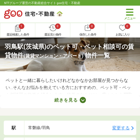
NTTグループ運営の不動産総合サイト goo住宅・不動産
1
0
0
0
最近検索した条件
最近見た物件
保存した条件
お気に入り
羽鳥駅(茨城県)のペット可・ペット相談可の賃
貸物件
物件一覧
(賃貸マンション・アパート)
ペットと一緒に暮らしたいけれどなかなかお部屋が見つからな
い…そんなお悩みを抱えている方におすすめの、ペット可・ペッ
ト相談可の物件を紹介します。物件のなかには、広々とした間取
続きを見る
りや新しい設備を備えているお部屋もあります。人とペットが安
心・快適に暮らせる工夫も施されているので、大切な家族と生活
できるお部屋を探してみてくださいね。
駅
変更する
常磐線/羽鳥