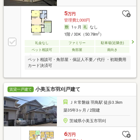
5
万円
管理費2,000円
1ヶ月
なし
2
1階 / 3DK（50.78m
）
礼金なし
ファミリー
駐車場(近隣含)
ペット相談可
角部屋
南向き
ペット相談可・角部屋・保証人不要／代行 ・初期費用
カード決済可
小美玉市羽刈戸建て
賃貸一戸建て
ＪＲ常磐線 羽鳥駅 徒歩3.3km
築35年3ヶ月 / 2階建
茨城県小美玉市羽刈
6
万円