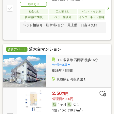
動画あり
礼金なし
二人暮らし
バス・トイレ別
駐車場(近隣含)
ペット相談可
インターネット無料
ペット相談可・駐車場2台分・最上階・日当り良好
茨木台マンション
賃貸アパート
ＪＲ常磐線 石岡駅 徒歩16分
その他の交通
築38年 / 3階建
茨城県石岡市茨城１
2.50
万円
管理費2,000円
1ヶ月
なし
2
1階 / 1DK（19.87m
）