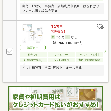
庭付一戸建て 事務所・店舗利用相談可 はなれはリ
フォーム済で設備充実☆
15
万円
管理費なし
2ヶ月
なし
2
1階 / 6DK（183.45m
）
動画あり
礼金なし
ファミリー
バス・トイレ別
駐車場(近隣含)
ペット相談可
室内洗濯機置き場
ペット相談可・浴室1坪以上・オール電化