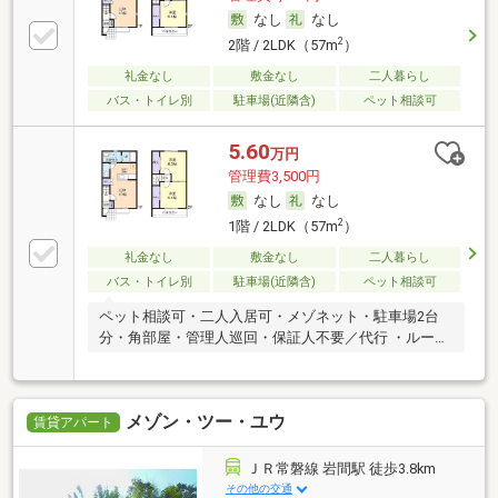
なし
なし
2
2階 / 2LDK（57m
）
礼金なし
敷金なし
二人暮らし
バス・トイレ別
駐車場(近隣含)
ペット相談可
5.60
万円
管理費3,500円
なし
なし
2
1階 / 2LDK（57m
）
礼金なし
敷金なし
二人暮らし
バス・トイレ別
駐車場(近隣含)
ペット相談可
ペット相談可・二人入居可・メゾネット・駐車場2台
分・角部屋・管理人巡回・保証人不要／代行 ・ルーム
シェア可
メゾン・ツー・ユウ
賃貸アパート
ＪＲ常磐線 岩間駅 徒歩3.8km
その他の交通