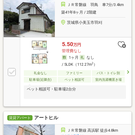
ＪＲ常磐線 羽鳥 車7分/3.4km
築41年8ヶ月 / 2階建
茨城県小美玉市羽刈
5.50
万円
管理費なし
1ヶ月
なし
2
/ 5LDK（112.27m
）
礼金なし
ファミリー
バス・トイレ別
駐車場(近隣含)
ペット相談可
室内洗濯機置き場
ペット相談可・駐車場2台分
アートヒル
賃貸アパート
ＪＲ常磐線 高浜駅 徒歩4.8km