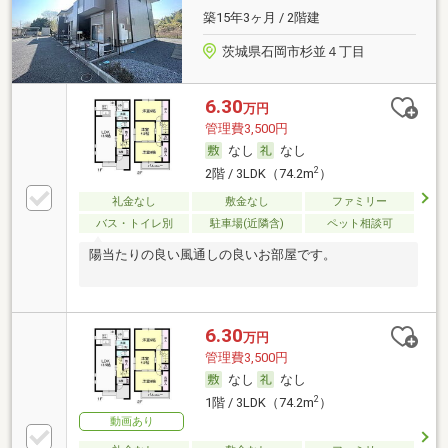
築15年3ヶ月 / 2階建
茨城県石岡市杉並４丁目
6.30
万円
管理費3,500円
なし
なし
2
2階 / 3LDK（74.2m
）
礼金なし
敷金なし
ファミリー
バス・トイレ別
駐車場(近隣含)
ペット相談可
陽当たりの良い風通しの良いお部屋です。
6.30
万円
管理費3,500円
なし
なし
2
1階 / 3LDK（74.2m
）
動画あり