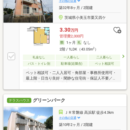
その他の交通
築32年8ヶ月 / 2階建
茨城県小美玉市栗又四ケ
3.30
万円
管理費2,000円
1ヶ月
なし
2
2階 / 1LDK（43.05m
）
礼金なし
一人暮らし
二人暮らし
バス・トイレ別
駐車場(近隣含)
ペット相談可
ペット相談可・二人入居可・角部屋・事務所使用可・
最上階・日当り良好・閑静な住宅街・保証人不要／代
行 ・初期費用カード決済可
グリーンパーク
テラスハウス
ＪＲ常磐線 高浜駅 徒歩4.3km
その他の交通
築10年2ヶ月 / 2階建