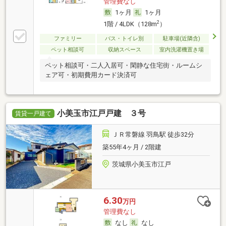
管理費なし
1ヶ月
1ヶ月
2
1階 / 4LDK（128m
）
ファミリー
バス・トイレ別
駐車場(近隣含)
ペット相談可
収納スペース
室内洗濯機置き場
ペット相談可・二人入居可・閑静な住宅街・ルームシ
ェア可・初期費用カード決済可
小美玉市江戸戸建 ３号
賃貸一戸建て
ＪＲ常磐線 羽鳥駅 徒歩32分
築55年4ヶ月 / 2階建
茨城県小美玉市江戸
6.30
万円
管理費なし
なし
なし