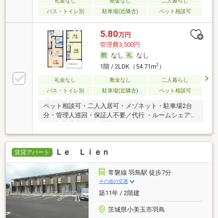
礼金なし
敷金なし
二人暮らし
バス・トイレ別
駐車場(近隣含)
ペット相談可
5.80
万円
管理費3,500円
なし
なし
2
1階 / 2LDK（54.71m
）
礼金なし
敷金なし
二人暮らし
バス・トイレ別
駐車場(近隣含)
ペット相談可
ペット相談可・二人入居可・メゾネット・駐車場2台
分・管理人巡回・保証人不要／代行 ・ルームシェア
可・初期費用カード決済可
Ｌｅ Ｌｉｅｎ
賃貸アパート
常磐線 羽鳥駅 徒歩7分
その他の交通
築11年 / 2階建
茨城県小美玉市羽鳥