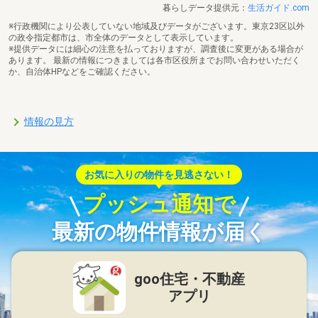
暮らしデータ提供元：
生活ガイド.com
※行政機関により公表していない地域及びデータがございます。東京23区以外
の政令指定都市は、市全体のデータとして表示しています。
※提供データには細心の注意を払っておりますが、調査後に変更がある場合が
あります。 最新の情報につきましては各市区役所までお問い合わせいただく
か、自治体HPなどをご確認ください。
情報の見方
お気に入りの物件を見逃さない！
プッシュ通知で
最新の物件情報が届く
goo住宅・不動産
アプリ