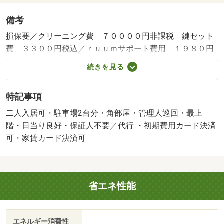
備考
損保要／クリーニング費 ７００００円非課税 鍵セット
費 ３３００円税込／ｒｕｕｍサポート費用 １９８０円
／月額 町内会費 ５００円／月額 更新事務手数料 ２
続きを見る
２０００円／保証会社利用必：契約時保証委託料：２２，
０００円 月額保証委託料：賃料総額の２．２％又は５．
特記事項
５％／普通借家０２年／二人入居可／子供可／【物件名
ヴェリテボーＩＩ】お問い合わせください。追加駐車場の
二人入居可・駐車場2台分・角部屋・管理人巡回・最上
台数には限りがあります。空き状況はご確認ください。掲
階・日当り良好・保証人不要／代行 ・初期費用カード決済
載の写真・パノラマは同型タイプのものです。現状を優先
可・家賃カード決済可
します。／バストイレ別／バルコニー／エアコン／ガスコ
ンロ対応／クロゼット／フローリング／シャワー付洗面台
／ＴＶインターホン／浴室乾燥機／室内洗濯置／陽当り良
省エネ性能
好／シューズボックス／南向き／追焚機能浴室／角住戸／
温水洗浄便座／洗面所独立／洗面化粧台／駐輪場／ＣＡＴ
Ｖ／即入居可／最上階／敷金不要／対面式キッチン／照明
エネルギー消費性
付／オートバス／保証人不要／駐車２台可／二人入居相談