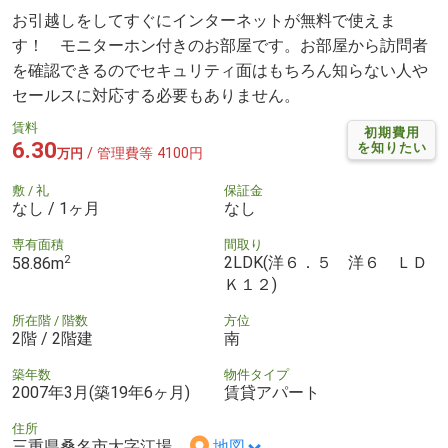
お引越しをしてすぐにインターネットが無料で使えま
す！ モニターホン付きのお部屋です。お部屋から訪問者
を確認できるのでセキュリティ面はもちろん知らない人や
セールスに対応する必要もありません。
賃料
初期費用
6.30
を知りたい
/ 管理費等 4100円
万円
敷 / 礼
保証金
なし / 1ヶ月
なし
専有面積
間取り
2
2LDK(洋６．５ 洋６ ＬＤ
58.86m
Ｋ１２)
所在階 / 階数
方位
2階 / 2階建
南
築年数
物件タイプ
2007年3月(築19年6ヶ月)
賃貸アパート
住所
三重県桑名市大字江場
地図