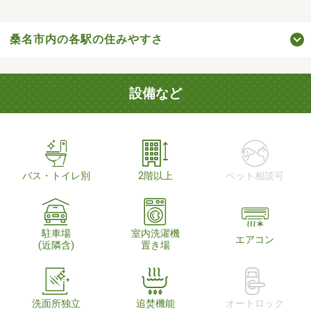
桑名市内の各駅の住みやすさ
設備など
バス・トイレ別
2階以上
ペット相談可
駐車場
室内洗濯機
エアコン
(近隣含)
置き場
洗面所独立
追焚機能
オートロック