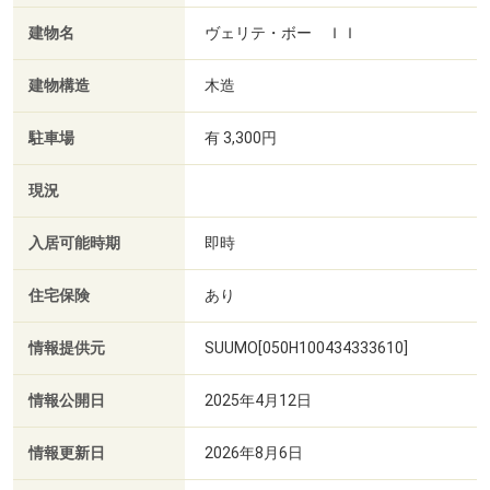
建物名
ヴェリテ・ボー ＩＩ
建物構造
木造
駐車場
有 3,300円
現況
入居可能時期
即時
住宅保険
あり
情報提供元
SUUMO[050H100434333610]
情報公開日
2025年4月12日
情報更新日
2026年8月6日