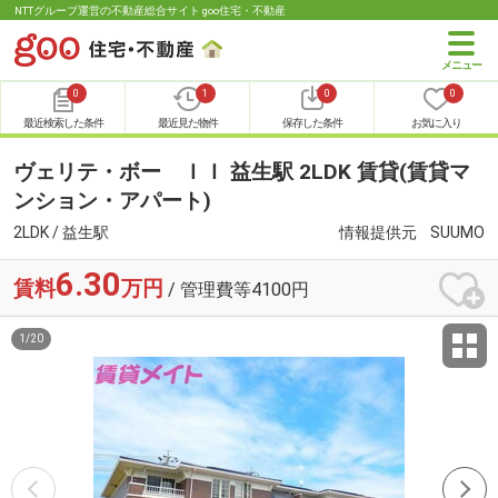
NTTグループ運営の不動産総合サイト goo住宅・不動産
0
1
0
0
最近検索した条件
最近見た物件
保存した条件
お気に入り
ヴェリテ・ボー ＩＩ 益生駅 2LDK 賃貸(賃貸マ
ンション・アパート)
2LDK / 益生駅
情報提供元
SUUMO
6.30
賃料
万円
/ 管理費等4100円
1
/
20