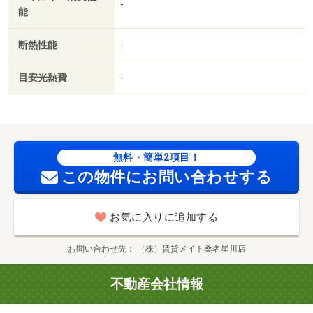
-
能
／２４時間緊急通報システム／全居室フローリング／２沿
線利用可／ネット使用料不要／２×４工法／南面リビング
断熱性能
-
／クロゼット３ヶ所／３駅以上利用可／敷地内ごみ置き場
／ＬＤＫ１２畳以上／全居室６畳以上／プロパンガス／Ｂ
目安光熱費
-
Ｓ／ＣＡＴＶ使用料不要／礼金１ヶ月／ＩＴ重説 対応物
件／ＬＧＢＴフレンドリー／初期費用カード決済可／家賃
カード決済可／巡回管理／桑名市立日進小学校（小学校）
まで１０６９ｍ／桑名市立陽和中学校（中学校）まで３７
２ｍ／一号舘江場店（スーパー）まで７００ｍ／ファミリ
無料・簡単2項目！
ーマート名四小貝須店（コンビニ）まで２４０ｍ／セブン
この物件にお問い合わせする
イレブン桑名江場店（コンビニ）まで７９７ｍ／スギ薬局
桑名大福店（ドラッグストア）まで８１１ｍ/賃貸戸数:8戸
お気に入りに追加する
お問い合わせ先
（株）賃貸メイト桑名星川店
不動産会社情報