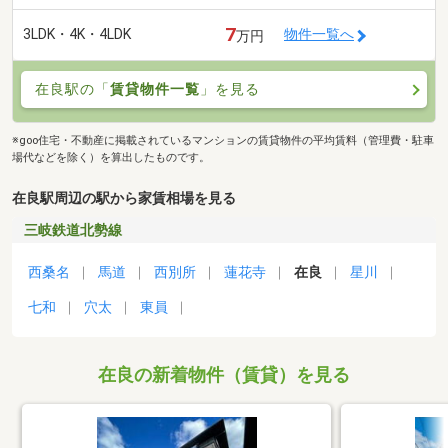
7
3LDK・4K・4LDK
物件一覧へ
万円
在良駅の「
賃貸物件一覧
」を見る
※goo住宅・不動産に掲載されているマンションの賃貸物件の平均賃料（管理費・駐車
場代などを除く）を算出したものです。
在良駅周辺の駅から家賃相場を見る
三岐鉄道北勢線
西桑名
馬道
西別所
蓮花寺
在良
星川
七和
穴太
東員
在良の新着物件（賃貸）を見る