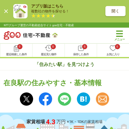
アプリ版はこちら
開く
複数社の物件を探せる！
NTTグループ運営の不動産総合サイト goo住宅・不動産
0
0
0
0
最近検索した条件
最近見た物件
保存した条件
お気に入り
「住みたい駅」を見つけよう
在良駅の住みやすさ・基本情報
4.3
家賃相場
万円
※1K・1DKの家賃相場