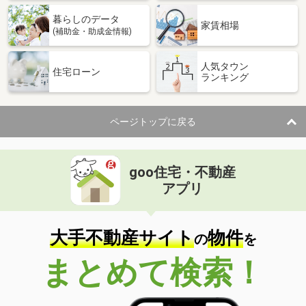
暮らしのデータ
家賃相場
(補助金・助成金情報)
人気タウン
住宅ローン
ランキング
ページトップに戻る
goo住宅・不動産
アプリ
大手不動産サイト
物件
の
を
まとめて検索！