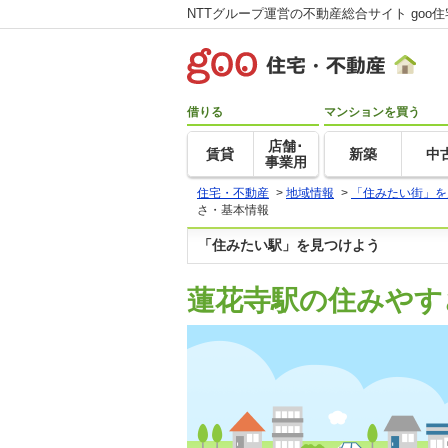
NTTグループ運営の不動産総合サイト goo
借りる
マンションを買う
店舗･
賃貸
新築
中
事業用
住宅・不動産
>
地域情報
>
「住みたい街」を
さ・基本情報
「住みたい駅」を見つけよう
蓮花寺駅の住みやす