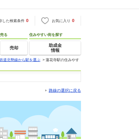
0
0
存した検索条件
お気に入り
売る
住みやすい街を探す
助成金
売却
情報
鉄道北勢線から駅を選ぶ
>
蓮花寺駅の住みやす
路線の選択に戻る