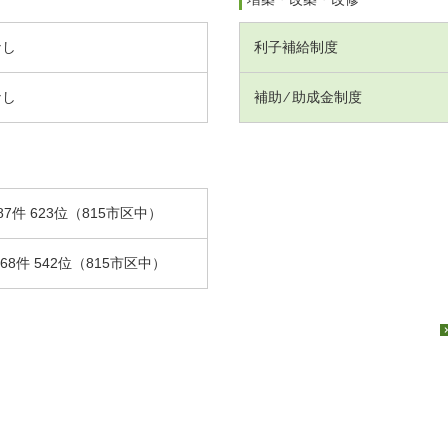
なし
利子補給制度
なし
補助 ⁄ 助成金制度
87件 623位（815市区中）
.68件 542位（815市区中）