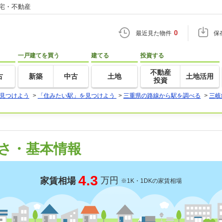
住宅・不動産
0
最近見た物件
保
一戸建てを買う
建てる
投資する
不動産
古
新築
中古
土地
土地活用
投資
見つけよう
>
「住みたい駅」を見つけよう
>
三重県の路線から駅を調べる
>
三岐
さ・基本情報
4.3
万円
家賃相場
※1K・1DKの家賃相場