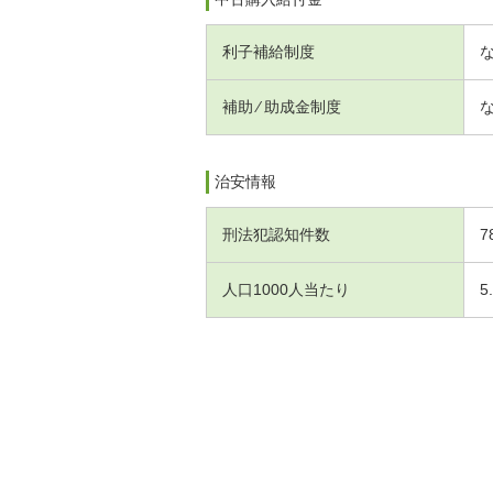
利子補給制度
補助 ⁄ 助成金制度
治安情報
刑法犯認知件数
7
人口1000人当たり
5