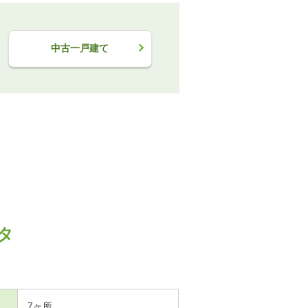
中古一戸建て
タ
7ヶ所