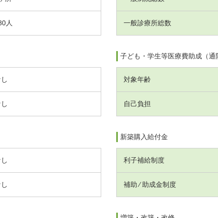
80人
一般診療所総数
子ども・学生等医療費助成（通
なし
対象年齢
なし
自己負担
新築購入給付金
なし
利子補給制度
なし
補助 ⁄ 助成金制度
増築・改築・改修