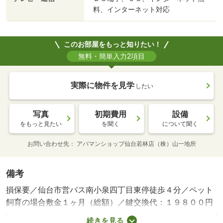
料、インターネット対応
このお部屋をもっと知りたい！
無料・簡単入力2項目
実際に物件を見学
したい
写真
初期費用
設備
をもっと見たい
を聞く
について聞く
お問い合わせ先
アパマンショップ仙台若林店（株）山一地所
備考
損保要／仙台市営バス南小泉四丁目東停徒歩４分／ペット
飼育の場合敷金１ヶ月（総額）／鍵交換代：１９８００円
／クリーニング代：６０５００円／ＯＮＥパッケージ：２
続きを見る