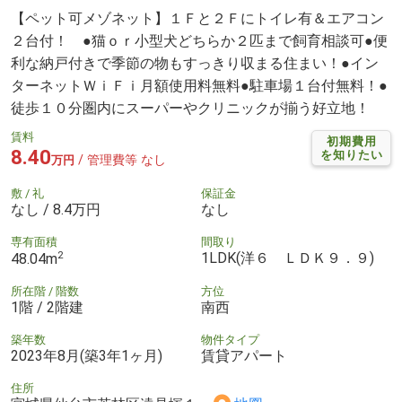
【ペット可メゾネット】１Ｆと２Ｆにトイレ有＆エアコン
２台付！ ●猫ｏｒ小型犬どちらか２匹まで飼育相談可●便
利な納戸付きで季節の物もすっきり収まる住まい！●イン
ターネットＷｉＦｉ月額使用料無料●駐車場１台付無料！●
徒歩１０分圏内にスーパーやクリニックが揃う好立地！
賃料
初期費用
8.40
を知りたい
/ 管理費等 なし
万円
敷 / 礼
保証金
なし / 8.4万円
なし
専有面積
間取り
2
1LDK(洋６ ＬＤＫ９．９)
48.04m
所在階 / 階数
方位
1階 / 2階建
南西
築年数
物件タイプ
2023年8月(築3年1ヶ月)
賃貸アパート
住所