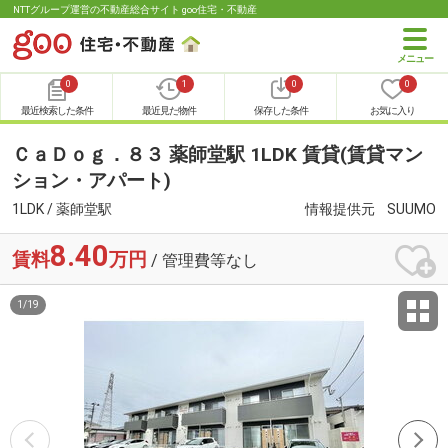
NTTグループ運営の不動産総合サイト goo住宅・不動産
0
1
0
0
最近検索した条件
最近見た物件
保存した条件
お気に入り
ＣａＤｏｇ．８３ 薬師堂駅 1LDK 賃貸(賃貸マン
ション・アパート)
1LDK / 薬師堂駅
情報提供元
SUUMO
8.40
賃料
万円
/ 管理費等なし
1
/
19