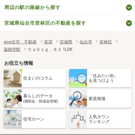
周辺の駅の路線から探す
宮城県仙台市若林区の不動産を探す
goo住宅・不動産
賃貸
宮城県
仙台市
若林区
薬師堂駅
ＣａＤｏｇ．８３ 1LDK
お役立ち情報
「住みたい街」
住まいのコラム
を見つけよう
暮らしのデータ
家賃相場
(補助金・助成金情報)
人気タウン
住宅ローン
ランキング