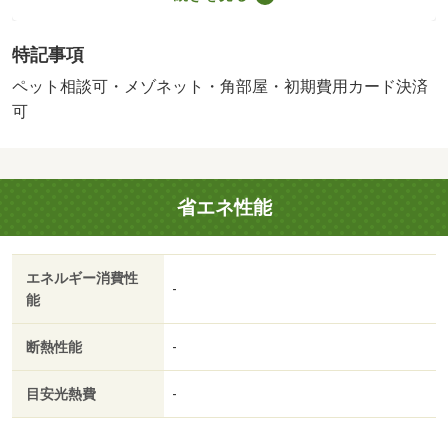
６４０円／保証会社利用必：初回保証料月額賃料等の１ヶ
月分・月額保証料３５０円・更新保証料１０，０００円／
特記事項
１年／ペット相談／●現況優先●駐車場１台付無料／現地確
認要●ペット飼育時（猫もしくは小型犬どちらか２匹ま
ペット相談可・メゾネット・角部屋・初期費用カード決済
で）：敷金プラス１ヶ月／２匹目家賃プラス２，０００円
可
／バストイレ別／バルコニー／エアコン／クロゼット／フ
ローリング／ＴＶインターホン／室内洗濯置／シューズボ
ックス／追焚機能浴室／角住戸／温水洗浄便座／脱衣所／
省エネ性能
洗面所独立／洗面化粧台／ＢＳ・ＣＳ／敷金不要／ペット
相談／駐車場１台無料／全居室収納／全居室フローリング
／２沿線利用可／エアコン２台／メゾネット／ネット使用
エネルギー消費性
料不要／２４時間換気システム／複層ガラス／築３年以内
-
能
／納戸／階段下収納／２駅利用可／敷地内ごみ置き場／平
面駐車場／南西向き／当社管理物件／プロパンガス／リビ
断熱性能
-
ング階段／ＢＳ／初期費用カード決済可／ヨークベニマル
遠見塚店（スーパー）まで９００ｍ／サンドラッグ南小泉
目安光熱費
-
店（ドラッグストア）まで２７０ｍ／仙台市若林区役所
（役所）まで１４２０ｍ／ファミリーマート遠見塚二丁目