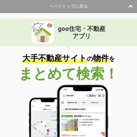
ページトップに戻る
goo住宅・不動産
アプリ
大手不動産サイト
物件
の
を
まとめて検索！