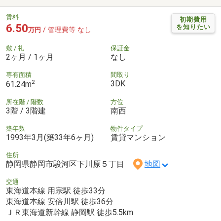
賃料
初期費用
6.50
を知りたい
/ 管理費等 なし
万円
敷 / 礼
保証金
2ヶ月 / 1ヶ月
なし
専有面積
間取り
2
3DK
61.24m
所在階 / 階数
方位
3階 / 3階建
南西
築年数
物件タイプ
1993年3月(築33年6ヶ月)
賃貸マンション
住所
静岡県静岡市駿河区下川原５丁目
地図
交通
東海道本線 用宗駅 徒歩33分
東海道本線 安倍川駅 徒歩36分
ＪＲ東海道新幹線 静岡駅 徒歩5.5km