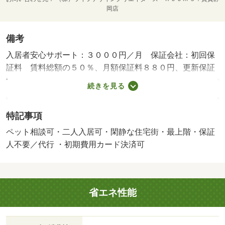
岡店
備考
入居者安心サポート：３０００円／月 保証会社：初回保
証料 賃料総額の５０％、月額保証料８８０円、更新保証
料１０，０００円／年、再契約手数料：新賃料総額の５
続きを見る
５％／２年、※ペット飼育可：大型犬・猫可（猫飼育の場
合は敷金３ヶ月・礼金１ヶ月）、ペットを飼育しない場合
特記事項
は礼金０、大型犬・猫が飼育できる貴重な物件です！近隣
にスーパー・ドラッグストアがあり、とても便利な立地で
ペット相談可・二人入居可・閑静な住宅街・最上階・保証
す。・鍵交換代：あり２２，０００円～・維持費等：町会
人不要／代行 ・初期費用カード決済可
費５００円／月・ペット条件：小型犬可／大型犬可／猫
可・静岡県下７店舗のネットワークでお部屋探しを全力で
サポート！・バイク置場：なし・駐輪場：有
省エネ性能