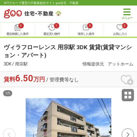
NTTグループ運営の不動産総合サイト goo住宅・不動産
0
1
0
0
最近検索した条件
最近見た物件
保存した条件
お気に入り
ヴィラフローレンス 用宗駅 3DK 賃貸(賃貸マンシ
ョン・アパート)
3DK / 用宗駅
情報提供元
アットホーム
6.50
賃料
万円
/ 管理費等なし
1
/
5