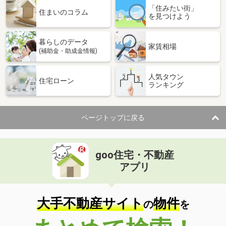
「住みたい街」
住まいのコラム
を見つけよう
暮らしのデータ
家賃相場
(補助金・助成金情報)
人気タウン
住宅ローン
ランキング
ページトップに戻る
goo住宅・不動産
アプリ
大手不動産サイト
物件
の
を