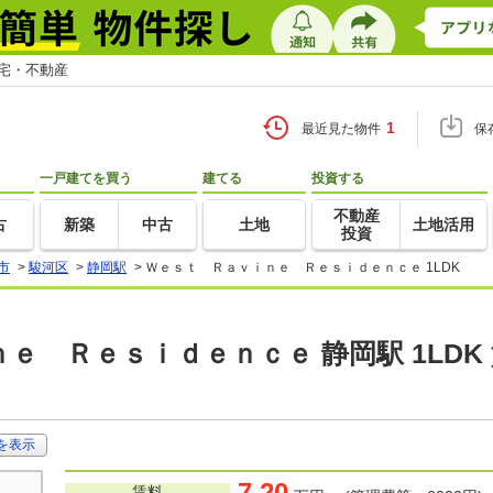
住宅・不動産
1
最近見た物件
保
一戸建てを買う
建てる
投資する
不動産
古
新築
中古
土地
土地活用
投資
市
>
駿河区
>
静岡駅
>
Ｗｅｓｔ Ｒａｖｉｎｅ Ｒｅｓｉｄｅｎｃｅ 1LDK
ｅ Ｒｅｓｉｄｅｎｃｅ 静岡駅 1LDK
を表示
7.20
賃料