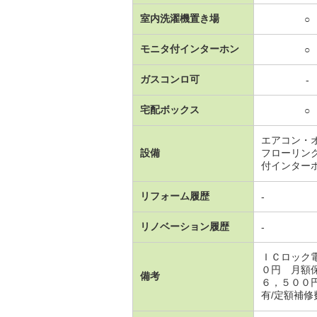
室内洗濯機置き場
○
モニタ付インターホン
○
ガスコンロ可
-
宅配ボックス
○
エアコン・
設備
フローリン
付インター
リフォーム履歴
-
リノベーション履歴
-
ＩＣロック
０円 月額
備考
６，５００
有/定額補修費