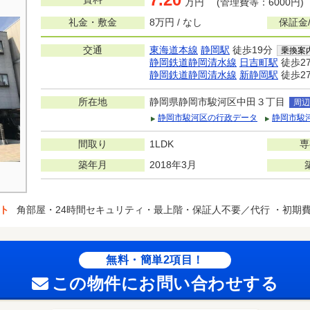
万円 (管理費等：6000円)
礼金・敷金
8万円 / なし
保証金
交通
東海道本線
静岡駅
徒歩19分
乗換案
静岡鉄道静岡清水線
日吉町駅
徒歩2
静岡鉄道静岡清水線
新静岡駅
徒歩2
所在地
静岡県静岡市駿河区中田３丁目
周辺
静岡市駿河区の行政データ
静岡市駿
間取り
1LDK
専
築年月
2018年3月
ト
角部屋・24時間セキュリティ・最上階・保証人不要／代行 ・初期
無料・簡単2項目！
この物件にお問い合わせする