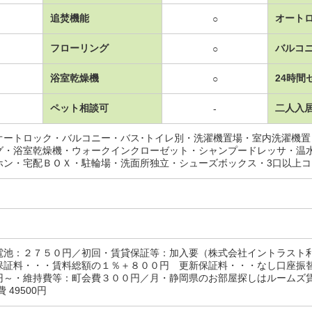
追焚機能
オート
○
フローリング
バルコ
○
浴室乾燥機
24時間
○
ペット相談可
二人入
-
オートロック・バルコニー・バス･トイレ別・洗濯機置場・室内洗濯機
グ・浴室乾燥機・ウォークインクローゼット・シャンプードレッサ・温
ホン・宅配ＢＯＸ・駐輪場・洗面所独立・シューズボックス・3口以上
電池：２７５０円／初回・賃貸保証等：加入要（株式会社イントラスト
保証料・・・賃料総額の１％＋８００円 更新保証料・・・なし口座振
円～・維持費等：町会費３００円／月・静岡県のお部屋探しはルームズ
 49500円