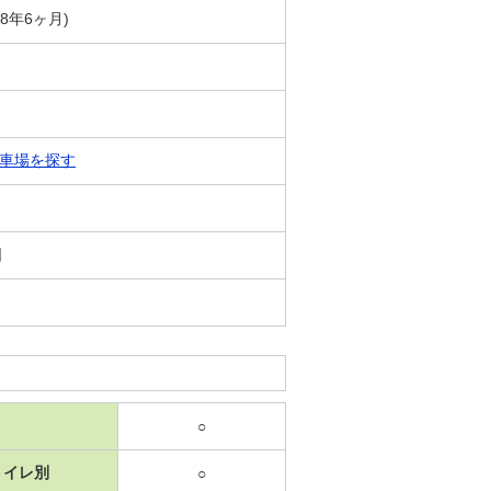
築8年6ヶ月)
車場を探す
日
○
トイレ別
○