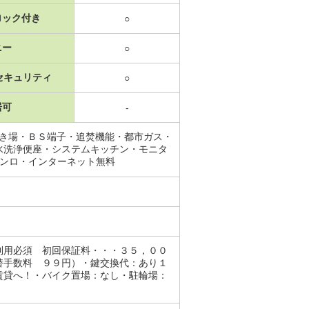
ロック付き
○
ニー
○
セキュリティ
○
居可
-
置き場・ＢＳ端子・追焚機能・都市ガス・
水洗浄便座・システムキッチン・モニタ
コンロ・インターネット無料
利用必須 初回保証料・・・３５，００
替手数料 ９９円）・鍵交換代：あり１
賃貸へ！・バイク置場：なし・駐輪場：