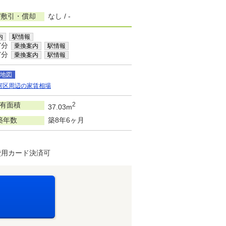
/敷引・償却
なし / -
内
駅情報
7分
乗換案内
駅情報
7分
乗換案内
駅情報
地図
河区周辺の家賃相場
有面積
2
37.03m
築年数
築8年6ヶ月
費用カード決済可