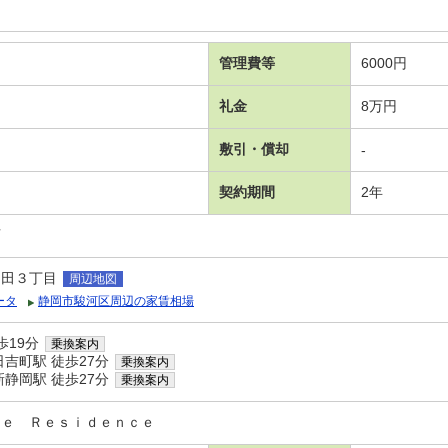
管理費等
6000円
礼金
8万円
敷引・償却
-
契約期間
2年
可
中田３丁目
周辺地図
ータ
静岡市駿河区周辺の家賃相場
歩19分
乗換案内
吉町駅 徒歩27分
乗換案内
静岡駅 徒歩27分
乗換案内
ｎｅ Ｒｅｓｉｄｅｎｃｅ