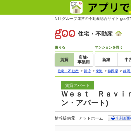
NTTグループ運営の不動産総合サイト goo
借りる
マンションを買う
店舗･
賃貸
新築
中
事業用
住宅・不動産
>
賃貸
>
東海
>
静岡県
>
静岡
賃貸アパート
Ｗｅｓｔ Ｒａｖｉｎ
ン・アパート)
情報提供元
アットホーム
印刷画面