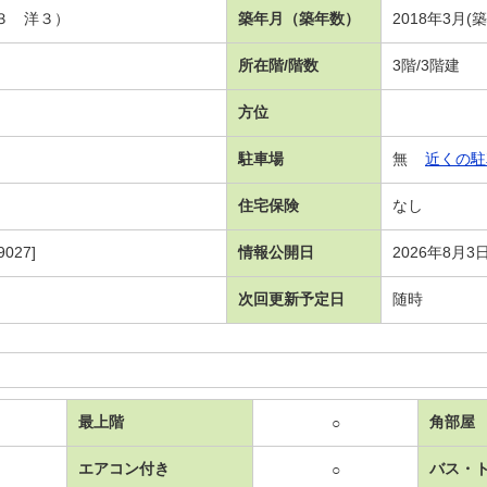
．３ 洋３）
築年月（築年数）
2018年3月(
所在階/階数
3階/3階建
方位
駐車場
無
近くの駐
住宅保険
なし
027]
情報公開日
2026年8月3
次回更新予定日
随時
最上階
角部屋
○
エアコン付き
バス・
○