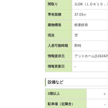
間取り
1LDK（ＬＤＫ１０
専有面積
37.03㎡
建物構造
軽量鉄骨
現況
空
入居可能時期
即時
情報提供元
アットホーム[1162429
情報更新日
-
設備など
2階以上
○
駐車場（近隣含）
-