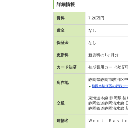
詳細情報
賃料
7.20万円
敷金
なし
保証金
なし
更新料
新賃料の1ヶ月分
カード決済
初期費用カード決済
静岡県静岡市駿河区
所在地
静岡市駿河区の行政デ
東海道本線 静岡駅 徒
交通
静岡鉄道静岡清水線 日
静岡鉄道静岡清水線 新
建物名
Ｗｅｓｔ Ｒａｖｉ