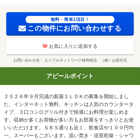
心。・駐輪場：有/鍵交換費用 6600円/害虫駆除費用 22000
円
無料・簡単2項目！
この物件にお問い合わせする
お気に入りに追加する
お問い合わせ先
エイブルネットワーク静岡南店 （株）山晃住宅
アピールポイント
２０２６年９月完成の新築２ＬＤＫの募集を開始しまし
た。インターネット無料。キッチンは人気のカウンタータ
イプ、３口コンログリル付きで快適にお料理が楽しめま
す。収納が多くお荷物が多い方もお部屋をすっきりとお使
いいただけます。ＳＢＳ通りも近く、飲食店や１００円均
一、スーパーもございます。追い焚き・浴室乾燥・シャワ