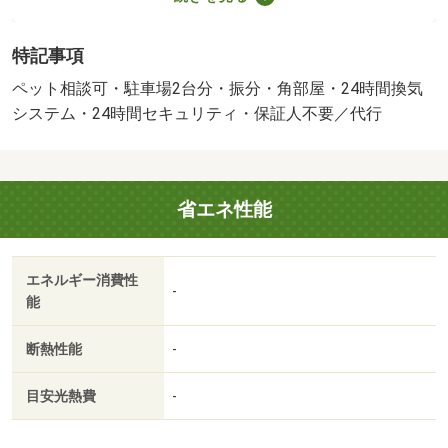
ル付きで快適にお料理が楽しめます。追い焚き・浴室乾
燥・シャワー付き洗面台など設備も充実。Ｗ－ＣＬ・シュ
特記事項
ーズクロークと収納豊富。スーパー・ドラッグストア近く
買い物便利エイブルネットワーク静岡南店は、駿河区を中
ペット相談可・駐車場2台分・振分・角部屋・24時間換気
心に、葵区・清水区又焼津・藤枝市と多数取り扱いをして
システム・24時間セキュリティ・保証人不要／代行
おります。ＪＲ静岡駅の【南側】徒歩２分の場所（エスパ
ティオビルの１階）にあり、お客様用駐車場も完備してお
りますので、お車でも、電車でもお気軽にお立ち寄りくだ
省エネ性能
さい。静岡南店のスタッフは社歴が長く物件を熟知してい
るので、きっとあなたのお力になれます！条件交渉はお気
軽にスタッフまでお申し付けください！・賃貸保証等：加
エネルギー消費性
入要（初回保証料：原則月額５０％（最低２５０００
-
能
円）、月額手数料：原則支払い総額の１．２％）・維持費
等：町会費３００円／月・しずなびライフサポート２，２
断熱性能
-
００円／月・２０２６年９月完成の新築２ＬＤＫ。最上階
の角部屋に加えてベランダ２か所で風通しも良好。インタ
目安光熱費
-
ーネット無料。キッチンは３口コンログリル付きで快適に
お料理が楽しめます。収納が多くお荷物が多い方も安