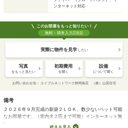
ンターネット対応
このお部屋をもっと知りたい！
無料・簡単入力2項目
実際に物件を見学
したい
写真
初期費用
設備
をもっと見たい
を聞く
について聞く
お問い合わせ先
エイブルネットワーク静岡南店 （株）山晃住宅
備考
２０２６年９月完成の新築２ＬＤＫ、数少ないペット可能
なお部屋です。（室内犬２匹まで可能）インターネット無
料、キッチンは人気のカウンタータイプ、３口コンログリ
続きを見る