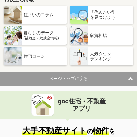
「住みたい街」
住まいのコラム
を見つけよう
暮らしのデータ
家賃相場
(補助金・助成金情報)
人気タウン
住宅ローン
ランキング
ページトップに戻る
goo住宅・不動産
アプリ
大手不動産サイト
物件
の
を