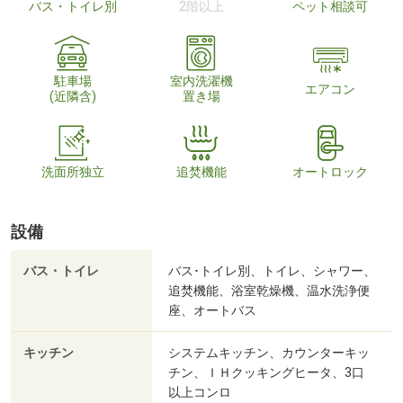
バス・トイレ別
2階以上
ペット相談可
駐車場
室内洗濯機
エアコン
(近隣含)
置き場
洗面所独立
追焚機能
オートロック
設備
バス・トイレ
バス･トイレ別、トイレ、シャワー、
追焚機能、浴室乾燥機、温水洗浄便
座、オートバス
キッチン
システムキッチン、カウンターキッ
チン、ＩＨクッキングヒータ、3口
以上コンロ