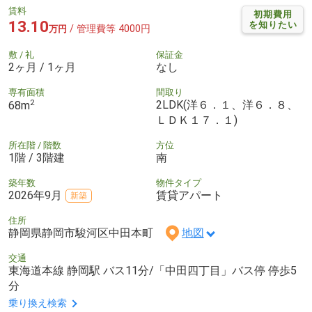
賃料
初期費用
13.10
を知りたい
/ 管理費等 4000円
万円
敷 / 礼
保証金
2ヶ月 / 1ヶ月
なし
専有面積
間取り
2
2LDK(洋６．１、洋６．８、
68m
ＬＤＫ１７．１)
所在階 / 階数
方位
1階 / 3階建
南
築年数
物件タイプ
2026年9月
賃貸アパート
新築
住所
静岡県静岡市駿河区中田本町
地図
交通
東海道本線 静岡駅 バス11分/「中田四丁目」バス停 停歩5
分
乗り換え検索