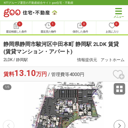
NTTグループ運営の不動産総合サイト goo住宅・不動産
0
1
0
0
最近検索した条件
最近見た物件
保存した条件
お気に入り
静岡県静岡市駿河区中田本町 静岡駅 2LDK 賃貸
(賃貸マンション・アパート)
2LDK / 静岡駅
情報提供元
アットホーム
13.10
賃料
万円
/ 管理費等4000円
1
/
5