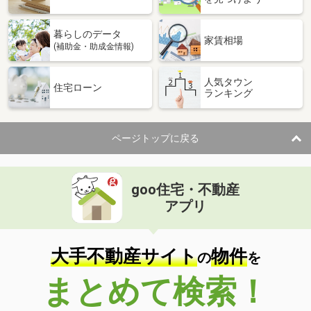
暮らしのデータ
家賃相場
(補助金・助成金情報)
人気タウン
住宅ローン
ランキング
ページトップに戻る
goo住宅・不動産
アプリ
大手不動産サイト
物件
の
を
まとめて検索！