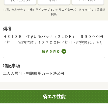
をもっと見たい
を聞く
について聞く
お問い合わせ先
（株）ライフデザインクリエイターズ Ｒｏｏｍ’ｓ！賃貸静
岡店
備考
ＨＥＩＳＥＩ住まいるパック（２ＬＤＫ）：９９０００円
／初回、室内抗菌：１８７００円／初回・鍵交換代：あり
１８，７００円～・バルコニー：１１．３６平米・静岡県
続きを見る
のお部屋探しはルームズ賃貸へ！・バイク置場：なし・駐
輪場：なし
特記事項
二人入居可・初期費用カード決済可
省エネ性能