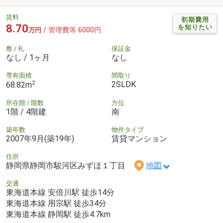
賃料
初期費用
8.70
を知りたい
/ 管理費等 6000円
万円
敷 / 礼
保証金
なし / 1ヶ月
なし
専有面積
間取り
2
2SLDK
68.82m
所在階 / 階数
方位
1階 / 4階建
南
築年数
物件タイプ
2007年9月(築19年)
賃貸マンション
住所
静岡県静岡市駿河区みずほ１丁目
地図
交通
東海道本線 安倍川駅 徒歩14分
東海道本線 用宗駅 徒歩34分
東海道本線 静岡駅 徒歩4.7km