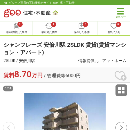
NTTグループ運営の不動産総合サイト goo住宅・不動産
0
1
0
0
最近検索した条件
最近見た物件
保存した条件
お気に入り
シャンフレーズ 安倍川駅 2SLDK 賃貸(賃貸マンシ
ョン・アパート)
2SLDK / 安倍川駅
情報提供元
アットホーム
8.70
賃料
万円
/ 管理費等6000円
1
/
14