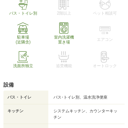
バス・トイレ別
2階以上
ペット相談可
駐車場
室内洗濯機
エアコン
(近隣含)
置き場
洗面所独立
追焚機能
オートロック
設備
バス・トイレ
バス･トイレ別、温水洗浄便座
キッチン
システムキッチン、カウンターキッ
チン