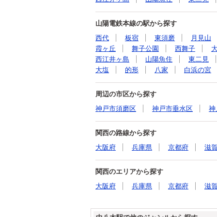
山陽電鉄本線の駅から探す
西代
板宿
東須磨
月見山
霞ヶ丘
舞子公園
西舞子
西江井ヶ島
山陽魚住
東二見
大塩
的形
八家
白浜の宮
周辺の市区から探す
神戸市須磨区
神戸市垂水区
神
関西の路線から探す
大阪府
兵庫県
京都府
滋
関西のエリアから探す
大阪府
兵庫県
京都府
滋