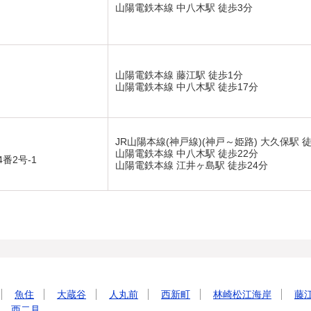
山陽電鉄本線 中八木駅 徒歩3分
山陽電鉄本線 藤江駅 徒歩1分
山陽電鉄本線 中八木駅 徒歩17分
JR山陽本線(神戸線)(神戸～姫路) 大久保駅 
山陽電鉄本線 中八木駅 徒歩22分
番2号-1
山陽電鉄本線 江井ヶ島駅 徒歩24分
魚住
大蔵谷
人丸前
西新町
林崎松江海岸
藤
西二見