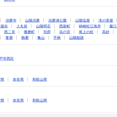
須磨寺
山陽須磨
須磨浦公園
山陽塩屋
滝の茶屋
大蔵谷
人丸前
山陽明石
西新町
林崎松江海岸
藤江
西二見
播磨町
別府
浜の宮
尾上の松
高砂
妻鹿
飾磨
亀山
手柄
山陽姫路
戸市西区
賀県
奈良県
和歌山県
賀県
奈良県
和歌山県