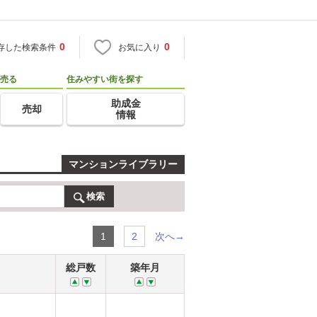
0
0
存した検索条件
お気に入り
売る
住みやすい街を探す
助成金
売却
情報
マンションライブラリー
検索
次へ→
1
2
総戸数
築年月