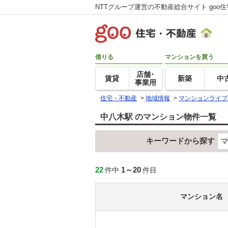
NTTグループ運営の不動産総合サイト goo
借りる
マンションを買う
店舗･
賃貸
新築
中
事業用
住宅・不動産
>
地域情報
>
マンションライブ
中八木駅 のマンション物件一覧
キーワードから探す
22
1～20
件中
件目
マンション名