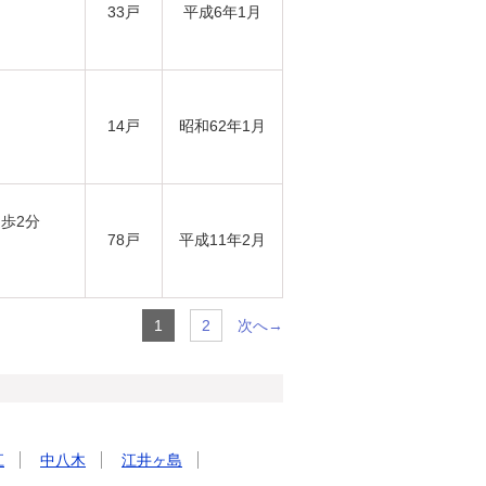
33戸
平成6年1月
14戸
昭和62年1月
徒歩2分
78戸
平成11年2月
次へ→
1
2
江
中八木
江井ヶ島