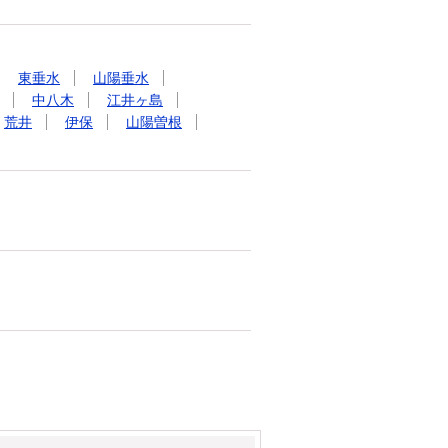
東垂水
山陽垂水
中八木
江井ヶ島
荒井
伊保
山陽曽根