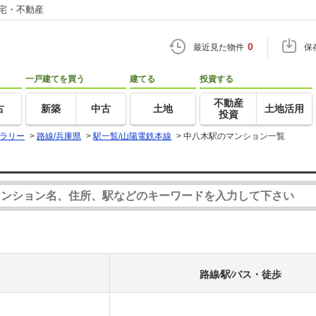
住宅・不動産
0
最近見た物件
保
一戸建てを買う
建てる
投資する
不動産
古
新築
中古
土地
土地活用
投資
ラリー
>
路線/兵庫県
>
駅一覧/山陽電鉄本線
>
中八木駅のマンション一覧
路線⁄駅⁄バス・徒歩