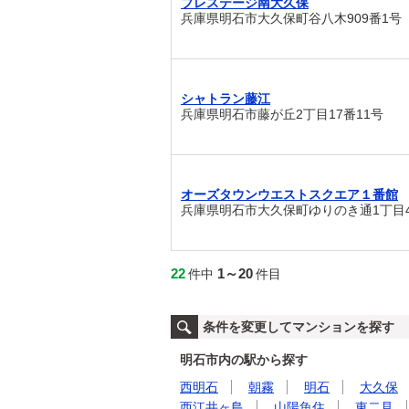
プレステージ南大久保
兵庫県明石市大久保町谷八木909番1号
シャトラン藤江
兵庫県明石市藤が丘2丁目17番11号
オーズタウンウエストスクエア１番館
兵庫県明石市大久保町ゆりのき通1丁目4
22
1～20
件中
件目
条件を変更してマンションを探す
明石市内の駅から探す
西明石
朝霧
明石
大久保
西江井ヶ島
山陽魚住
東二見