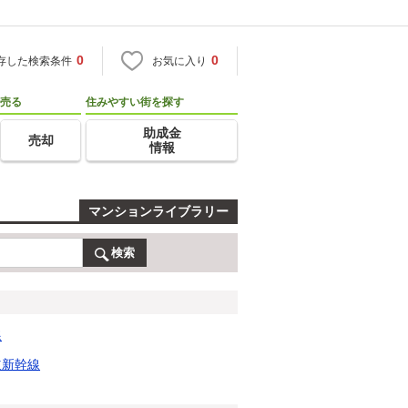
0
0
存した検索条件
お気に入り
売る
住みやすい街を探す
助成金
売却
情報
マンションライブラリー
検索
線
道新幹線