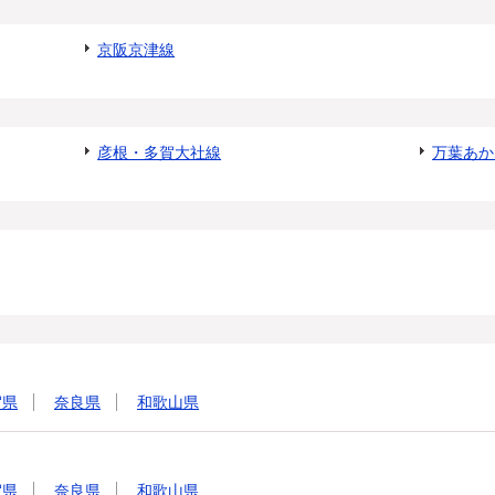
京阪京津線
彦根・多賀大社線
万葉あか
賀県
奈良県
和歌山県
賀県
奈良県
和歌山県