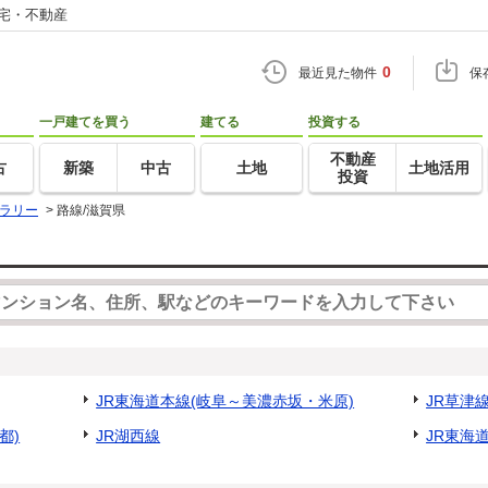
住宅・不動産
0
最近見た物件
保
一戸建てを買う
建てる
投資する
不動産
古
新築
中古
土地
土地活用
投資
ラリー
>
路線/滋賀県
JR東海道本線(岐阜～美濃赤坂・米原)
JR草津
都)
JR湖西線
JR東海