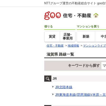
NTTグループ運営の不動産総合サイト goo
借りる
マンションを買う
店舗･
賃貸
新築
中
事業用
住宅・不動産
>
地域情報
>
マンションライブ
滋賀県 路線一覧
キーワードから探す
JR
JR北陸本線
JR東海道本線(琵琶湖線)(米原～京