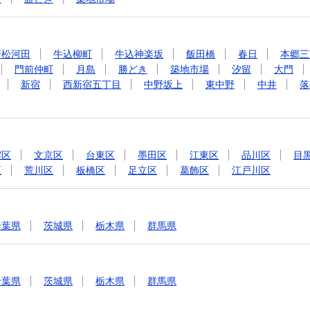
若松河田
牛込柳町
牛込神楽坂
飯田橋
春日
本郷三
門前仲町
月島
勝どき
築地市場
汐留
大門
新宿
西新宿五丁目
中野坂上
東中野
中井
落
宿区
文京区
台東区
墨田区
江東区
品川区
目
区
荒川区
板橋区
足立区
葛飾区
江戸川区
千葉県
茨城県
栃木県
群馬県
千葉県
茨城県
栃木県
群馬県