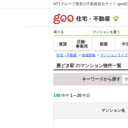
NTTグループ運営の不動産総合サイト goo
借りる
マンションを買う
店舗･
賃貸
新築
中
事業用
住宅・不動産
>
地域情報
>
マンションライブ
勝どき駅 のマンション物件一覧
キーワードから探す
148
1～20
件中
件目
マンション名