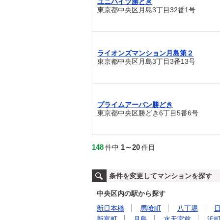
ユニハイツ勝どき
東京都中央区月島3丁目32番1号
ライオンズマンション月島第２
東京都中央区月島3丁目3番13号
プライムアーバン勝どき
東京都中央区勝どき6丁目5番6号
148
1～20
件中
件目
条件を変更してマンションを探す
中央区内の駅から探す
新日本橋
馬喰町
八丁堀
新富町
月島
水天宮前
浜