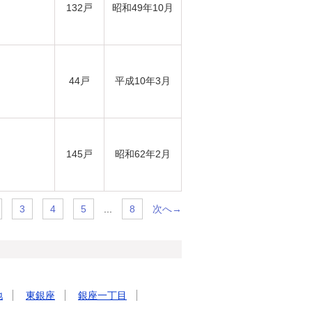
132戸
昭和49年10月
44戸
平成10年3月
145戸
昭和62年2月
...
次へ→
3
4
5
8
地
東銀座
銀座一丁目