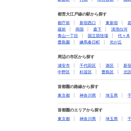
都営大江戸線の駅から探す
都庁前
新宿西口
東新宿
蔵前
両国
森下
清澄白河
青山一丁目
国立競技場
代々木
豊島園
練馬春日町
光が丘
周辺の市区から探す
浦安市
千代田区
港区
新
中野区
杉並区
豊島区
北
首都圏の路線から探す
東京都
神奈川県
埼玉県
首都圏のエリアから探す
東京都
神奈川県
埼玉県