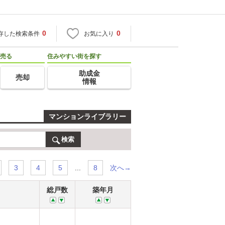
0
0
存した検索条件
お気に入り
売る
住みやすい街を探す
助成金
売却
情報
マンションライブラリー
検索
...
次へ→
3
4
5
8
総戸数
築年月