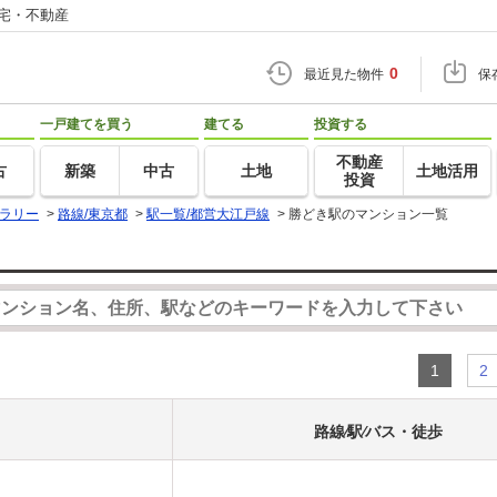
住宅・不動産
0
最近見た物件
保
一戸建てを買う
建てる
投資する
不動産
古
新築
中古
土地
土地活用
投資
ラリー
>
路線/東京都
>
駅一覧/都営大江戸線
>
勝どき駅のマンション一覧
1
2
路線⁄駅⁄バス・徒歩