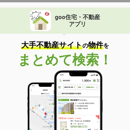
goo住宅・不動産
アプリ
大手不動産サイト
物件
の
を
まとめて検索！