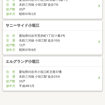
交 通
名鉄三河線 小垣江駅 徒歩7分
総戸数
20戸
築年月
昭和57年2月
サニーサイド小垣江
住 所
愛知県刈谷市荒井町1丁目11番3号
交 通
名鉄三河線 小垣江駅 徒歩10分
総戸数
12戸
築年月
昭和57年8月
エルグランデ小垣江
住 所
愛知県刈谷市小垣江町北竜57番
交 通
名鉄三河線 小垣江駅 徒歩23分
総戸数
35戸
築年月
平成4年3月