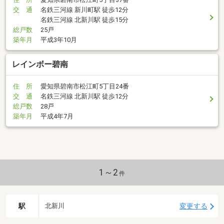
交 通
名鉄三河線 新川町駅 徒歩12分
名鉄三河線 北新川駅 徒歩15分
総戸数
25戸
築年月
平成3年10月
レインボー碧南
住 所
愛知県碧南市松江町5丁目24番
交 通
名鉄三河線 北新川駅 徒歩12分
総戸数
28戸
築年月
平成4年7月
1～2
件
駅
変更する
北新川