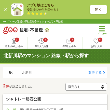
アプリ版はこちら
開く
複数社の物件を探せる！
NTTグループ運営の不動産総合サイト goo住宅・不動産
0
0
0
0
最近検索した条件
最近見た物件
保存した条件
お気に入り
北新川駅のマンション 路線・駅から探す
駅
変更する
北新川
2
件
が該当しました。
シャトレー明石公園
住 所
愛知県碧南市松江町5丁目37番