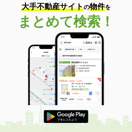
大手不動産サイト
物件
の
を
まとめて検索！