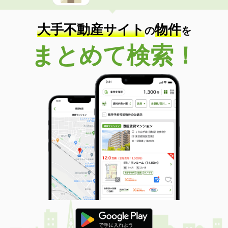
大手不動産サイト
物件
の
を
まとめて検索！