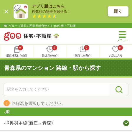
アプリ版はこちら
開く
複数社の物件を探せる！
NTTグループ運営の不動産総合サイト goo住宅・不動産
0
0
0
0
最近検索した条件
最近見た物件
保存した条件
お気に入り
青森県のマンション 路線・駅から探す
路線名を選択してください。
JR
JR奥羽本線(新庄～青森)