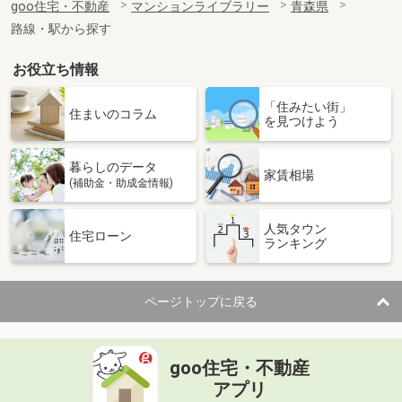
goo住宅・不動産
マンションライブラリー
青森県
路線・駅から探す
お役立ち情報
「住みたい街」
住まいのコラム
を見つけよう
暮らしのデータ
家賃相場
(補助金・助成金情報)
人気タウン
住宅ローン
ランキング
ページトップに戻る
goo住宅・不動産
アプリ