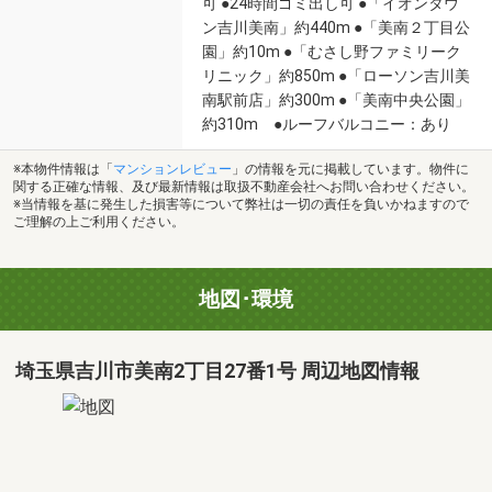
可 ●24時間ゴミ出し可 ●「イオンタウ
ン吉川美南」約440m ●「美南２丁目公
園」約10m ●「むさし野ファミリーク
リニック」約850m ●「ローソン吉川美
南駅前店」約300m ●「美南中央公園」
約310m ●ルーフバルコニー：あり
※本物件情報は「
マンションレビュー
」の情報を元に掲載しています。物件に
関する正確な情報、及び最新情報は取扱不動産会社へお問い合わせください。
※当情報を基に発生した損害等について弊社は一切の責任を負いかねますので
ご理解の上ご利用ください。
地図･環境
埼玉県吉川市美南2丁目27番1号 周辺地図情報