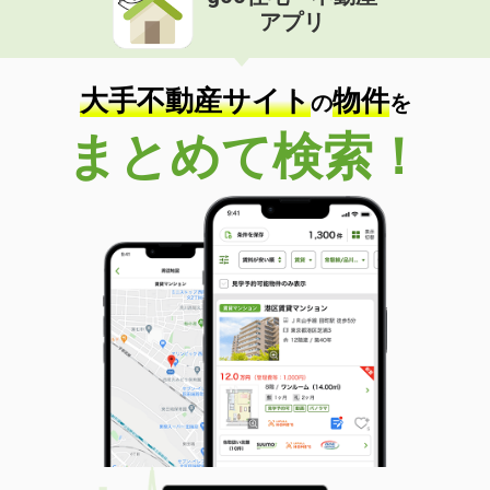
アプリ
大手不動産サイト
物件
の
を
まとめて検索！