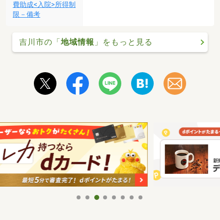
費助成<入院>所得制
限－備考
吉川市の「
地域情報
」をもっと見る