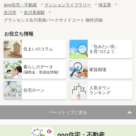
goo住宅・不動産
マンションライブラリー
埼玉県
吉川市
吉川美南駅
グランセンス吉川美南パークサイドコート 物件詳細
お役立ち情報
「住みたい街」
住まいのコラム
を見つけよう
暮らしのデータ
家賃相場
(補助金・助成金情報)
人気タウン
住宅ローン
ランキング
ページトップに戻る
goo住宅・不動産