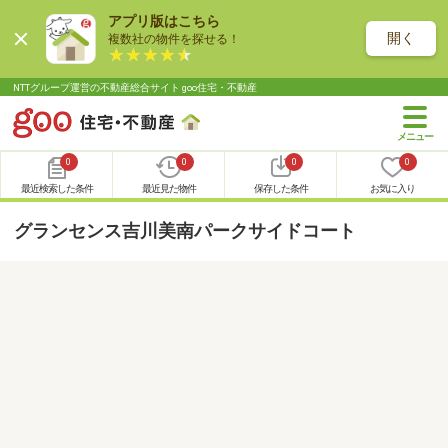
アプリ版はこちら
開く
複数社の物件を探せる！
NTTグループ運営の不動産総合サイト goo住宅・不動産
0
0
0
0
最近検索した条件
最近見た物件
保存した条件
お気に入り
グランセンス吉川美南パークサイドコート