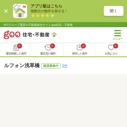
アプリ版はこちら
開く
複数社の物件を探せる！
NTTグループ運営の不動産総合サイト goo住宅・不動産
0
0
0
0
最近検索した条件
最近見た物件
保存した条件
お気に入り
ルフォン浅草橋
3件
賃貸募集中