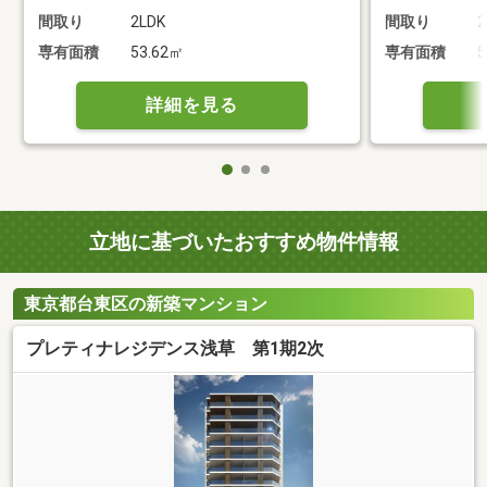
間取り
2LDK
間取り
2
専有面積
53.62㎡
専有面積
5
詳細を見る
立地に基づいたおすすめ物件情報
東京都台東区の新築マンション
プレティナレジデンス浅草 第1期2次