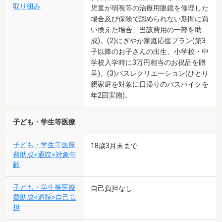
取り組み
児童が弱視等の治療用眼鏡を修理した
場合及び保険で認められない期間に買
い換えた場合、当該費用の一部を助
成)。(2)にぎやか家庭応援プラン(第3
子以降のお子さんの出生、小学校・中
学校入学時に3万円相当のお祝品を贈
呈)。(3)バスレクリエーション(ひとり
親家庭を対象に日帰りのバスハイクを
年2回実施)。
子ども・学生等医療
子ども・学生等医療
18歳3月末まで
費助成<通院>対象年
齢
子ども・学生等医療
自己負担なし
費助成<通院>自己負
担