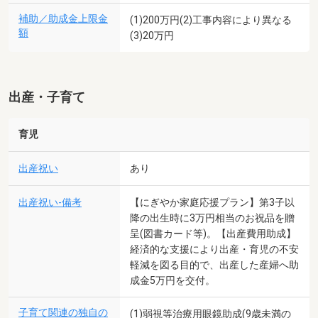
補助／助成金上限金
(1)200万円(2)工事内容により異なる
額
(3)20万円
出産・子育て
育児
出産祝い
あり
出産祝い-備考
【にぎやか家庭応援プラン】第3子以
降の出生時に3万円相当のお祝品を贈
呈(図書カード等)。【出産費用助成】
経済的な支援により出産・育児の不安
軽減を図る目的で、出産した産婦へ助
成金5万円を交付。
子育て関連の独自の
(1)弱視等治療用眼鏡助成(9歳未満の